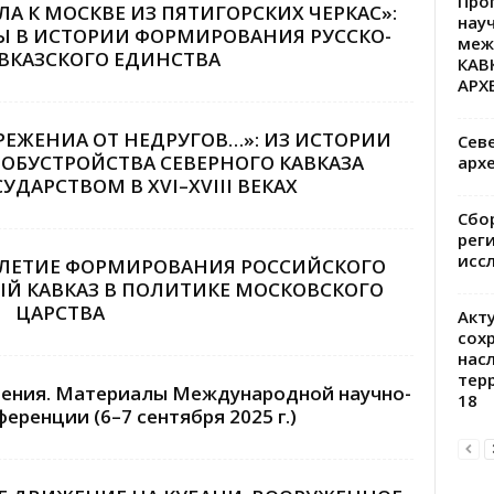
Про
А К МОСКВЕ ИЗ ПЯТИГОРСКИХ ЧЕРКАС»:
нау
 В ИСТОРИИ ФОРМИРОВАНИЯ РУССКО-
меж
ВКАЗСКОГО ЕДИНСТВА
КАВ
АРХ
РЕЖЕНИА ОТ НЕДРУГОВ…»: ИЗ ИСТОРИИ
Сев
БУСТРОЙСТВА СЕВЕРНОГО КАВКАЗА
арх
ДАРСТВОМ В XVI–XVIII ВЕКАХ
Сбо
рег
исс
ЕЛЕТИЕ ФОРМИРОВАНИЯ РОССИЙСКОГО
РНЫЙ КАВКАЗ В ПОЛИТИКЕ МОСКОВСКОГО
ЦАРСТВА
Акт
сох
нас
тер
тения. Материалы Международной научно-
18
еренции (6–7 сентября 2025 г.)