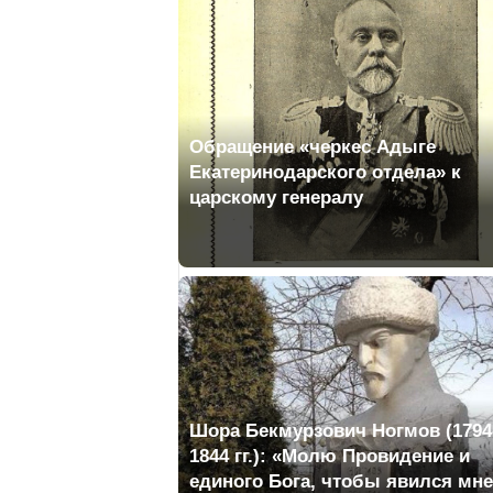
Обращение «черкес Адыге
Екатеринодарского отдела» к
царскому генералу
Шора Бекмурзович Ногмов (1794
1844 гг.): «Молю Провидение и
единого Бога, чтобы явился мне