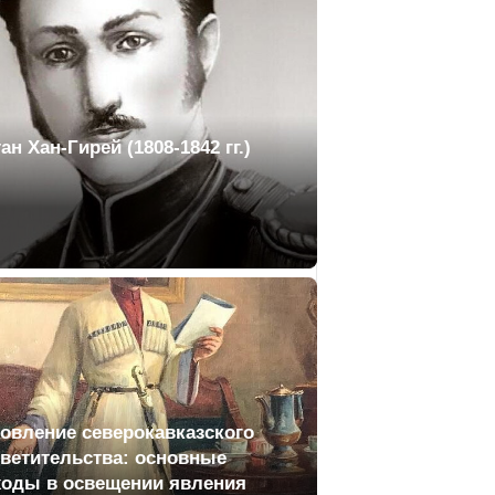
ан Хан-Гирей (1808-1842 гг.)
овление северокавказского
ветительства: основные
оды в освещении явления