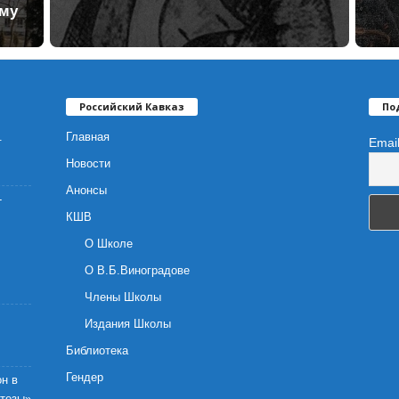
ому
Российский Кавказ
По
.
Главная
Emai
Новости
Анонсы
-
КШВ
О Школе
О В.Б.Виноградове
Члены Школы
Издания Школы
Библиотека
Гендер
н в
отезы»