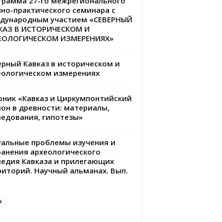
грамма 27-го межрегионального
чно-практического семинара с
дународным участием «СЕВЕРНЫЙ
КАЗ В ИСТОРИЧЕСКОМ И
ЕОЛОГИЧЕСКОМ ИЗМЕРЕНИЯХ»
ерный Кавказ в историческом и
еологическом измерениях
рник «Кавказ и Циркумпонтийский
ион в древности: материалы,
ледования, гипотезы»
уальные проблемы изучения и
ранения археологического
ледия Кавказа и прилегающих
риторий. Научный альманах. Вып.