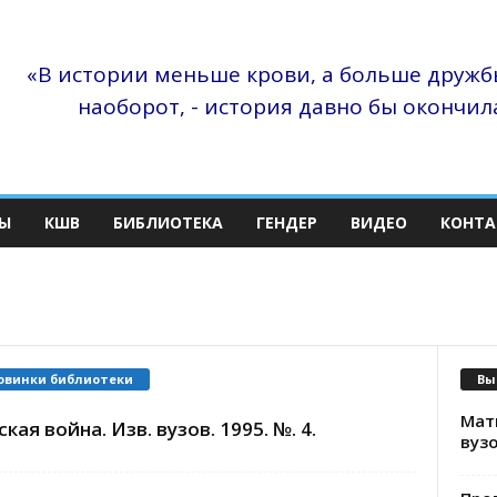
«В истории меньше крови, а больше дружбы
наоборот, - история давно бы окончила
Ы
КШВ
БИБЛИОТЕКА
ГЕНДЕР
ВИДЕО
КОНТА
овинки библиотеки
Вы
Матв
кая война. Изв. вузов. 1995. №. 4.
вузо