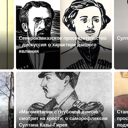
Северокавказское просветительство
Султ
- дискуссия о характере данного
явления
-
«Магометанин с глубокой думою
Стан
смотрит на крест»: о саморефлексии
прос
Султана Казы-Гирея
подх