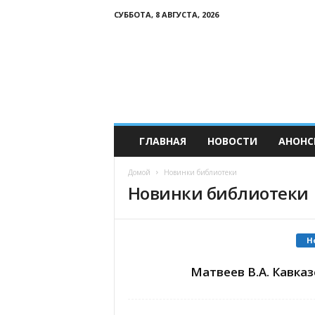
СУББОТА, 8 АВГУСТА, 2026
Р
о
с
с
и
й
с
к
ГЛАВНАЯ
НОВОСТИ
АНОНС
и
й
Домой
Новинки библиотеки
К
Новинки библиотеки
а
в
к
а
Н
з
Матвеев В.А. Кавказс