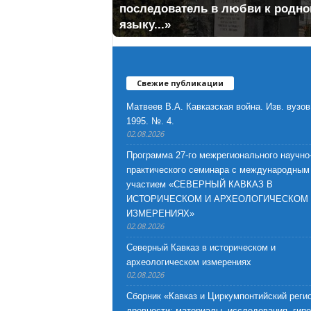
последователь в любви к родн
языку...»
Свежие публикации
Матвеев В.А. Кавказская война. Изв. вузов
1995. №. 4.
02.08.2026
Программа 27-го межрегионального научно
практического семинара с международным
участием «СЕВЕРНЫЙ КАВКАЗ В
ИСТОРИЧЕСКОМ И АРХЕОЛОГИЧЕСКОМ
ИЗМЕРЕНИЯХ»
02.08.2026
Северный Кавказ в историческом и
археологическом измерениях
02.08.2026
Сборник «Кавказ и Циркумпонтийский регио
древности: материалы, исследования, гип