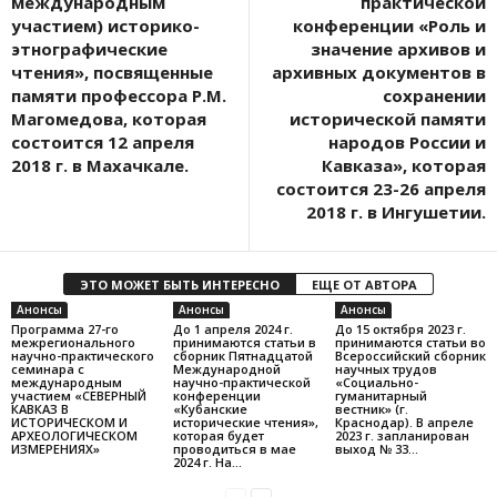
международным
практической
участием) историко-
конференции «Роль и
этнографические
значение архивов и
чтения», посвященные
архивных документов в
памяти профессора Р.М.
сохранении
Магомедова, которая
исторической памяти
состоится 12 апреля
народов России и
2018 г. в Махачкале.
Кавказа», которая
состоится 23-26 апреля
2018 г. в Ингушетии.
ЭТО МОЖЕТ БЫТЬ ИНТЕРЕСНО
ЕЩЕ ОТ АВТОРА
Анонсы
Анонсы
Анонсы
Программа 27-го
До 1 апреля 2024 г.
До 15 октября 2023 г.
межрегионального
принимаются статьи в
принимаются статьи во
научно-практического
сборник Пятнадцатой
Всероссийский сборник
семинара с
Международной
научных трудов
международным
научно-практической
«Социально-
участием «СЕВЕРНЫЙ
конференции
гуманитарный
КАВКАЗ В
«Кубанские
вестник» (г.
ИСТОРИЧЕСКОМ И
исторические чтения»,
Краснодар). В апреле
АРХЕОЛОГИЧЕСКОМ
которая будет
2023 г. запланирован
ИЗМЕРЕНИЯХ»
проводиться в мае
выход № 33...
2024 г. На...