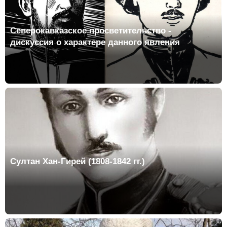
Северокавказское просветительство -
дискуссия о характере данного явления
Султан Хан-Гирей (1808-1842 гг.)