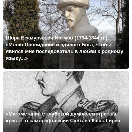
Шора Бекмурзович Ногмов (1794-1844 гг.):
«Молю Провидение и единого Бога, чтобы
явился мне последователь в любви к родному
языку...»
«Магометанин с глубокой думою смотрит на
крест»: о саморефлексии Султана Казы-Гирея