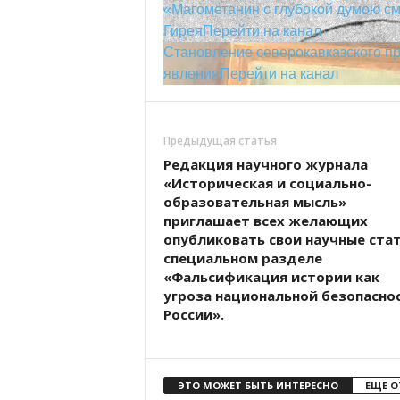
«Магометанин с глубокой думою см
Гирея
Перейти на канал
Становление северокавказского п
явления
Перейти на канал
Предыдущая статья
Редакция научного журнала
«Историческая и социально-
образовательная мысль»
приглашает всех желающих
опубликовать свои научные стат
специальном разделе
«Фальсификация истории как
угроза национальной безопасно
России».
ЭТО МОЖЕТ БЫТЬ ИНТЕРЕСНО
ЕЩЕ О