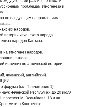
 между учеными различных школ и
куссионным проблемам этногенеза и
а.
ана по следующим направлениям:
вказа.
нахских народов.
й истории чеченского народа.
генеза народов Кавказа.
 на этногенез народов.
рования этноса.
ий источник по этнической истории
й, чеченский, английский.
НЦИИ
го форума (см. Приложение 1)
наук Чеченской Республики до 20 июля
ый, проспект М. Эсамбаева, 13 и на
ргкомитета Конгресса: