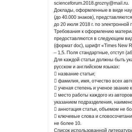
scienceforum.2018.grozny@mail.ru.
Доклады, оформленные в виде нау
(до 40.000 знаков), представляютс
до 20 июля 2018 г. по электронной 
Требования к оформлению материа
предоставляются в следующем виде:
(формат doc), шрифт «Times New Ro
– 1,5. Поля стандартные, отступ (аб
Для каждой статьи должны быть у
русском и английском языках:
 название статьи;
 фамилия, имя, отчество всех авт
 ученая степень и ученое звание 
 место работы каждого из авторо
указанием подразделения, наимено
 аннотация статьи, объемом не бо
 ключевые слова и словосочетани
не более 10.
Список использованной литературы