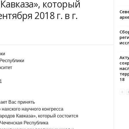
Кавказа», который
Сев
нтября 2018 г. в г.
арх
Сбо
рег
исс
ики
Акт
 Республики
сох
рситет
нас
тер
18
1
ает Вас принять
 нахского научного конгресса
ародов Кавказа», который состоится
й, Чеченская Республика