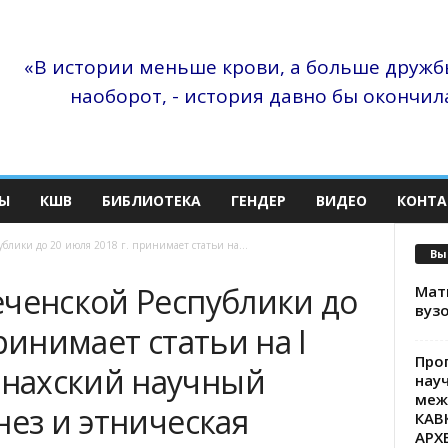
«В истории меньше крови, а больше дружбы
наоборот, - история давно бы окончила
Ы
КШВ
БИБЛИОТЕКА
ГЕНДЕР
ВИДЕО
КОНТА
блики до 20 июля 2018 г. принимает статьи на...
Вы
еченской Республики до
Матв
вузо
ринимает статьи на I
Про
нахский научный
нау
меж
нез и этническая
КАВ
АРХ