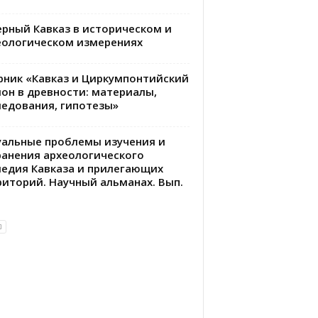
ерный Кавказ в историческом и
еологическом измерениях
рник «Кавказ и Циркумпонтийский
ион в древности: материалы,
ледования, гипотезы»
уальные проблемы изучения и
ранения археологического
ледия Кавказа и прилегающих
риторий. Научный альманах. Вып.