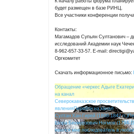
К началу работы форума планирует
будет размещен в базе РИНЦ.
Все участники конференции получа
Контакты:
Магамадов Супьян Султанович – д
исследований Академии наук Чечен
8-962-657-33-57. Е-mail: directigi@y
Оргкомитет
Скачать информационное письмо:
Обращение «черкес Адыге Екатерин
на канал
Северокавказское просветительство
явления
Перейти на канал
Султан Хан-Гирей (1808-1842 гг.)
Пе
Шора Бекмурзович Ногмов (1794-18
явился мне последователь в любви 