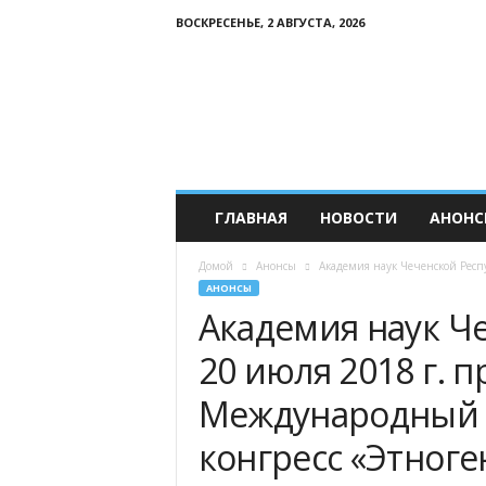
ВОСКРЕСЕНЬЕ, 2 АВГУСТА, 2026
Р
о
с
с
и
й
с
к
ГЛАВНАЯ
НОВОСТИ
АНОНС
и
й
Домой
Анонсы
Академия наук Чеченской Респу
К
АНОНСЫ
а
Академия наук Ч
в
к
20 июля 2018 г. п
а
з
Международный 
конгресс «Этноге