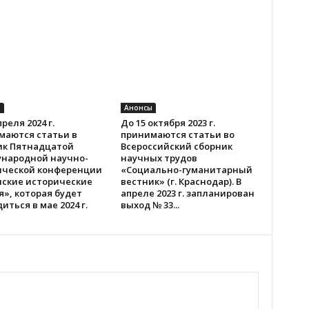
ы
Анонсы
преля 2024 г.
До 15 октября 2023 г.
маются статьи в
принимаются статьи во
ик Пятнадцатой
Всероссийский сборник
народной научно-
научных трудов
ической конференции
«Социально-гуманитарный
нские исторические
вестник» (г. Краснодар). В
», которая будет
апреле 2023 г. запланирован
иться в мае 2024 г.
выход № 33...