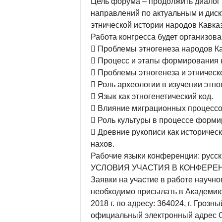
Цель форума – продолжить диалог
направлений по актуальным и дис
этнической истории народов Кавказ
Работа конгресса будет организов
 Проблемы этногенеза народов Ка
 Процесс и этапы формирования 
 Проблемы этногенеза и этническо
 Роль археологии в изучении этно
 Язык как этногенетический код.
 Влияние миграционных процессов
 Роль культуры в процессе форми
 Древние рукописи как историческ
нахов.
Рабочие языки конференции: русски
УСЛОВИЯ УЧАСТИЯ В КОНФЕРЕ
Заявки на участие в работе научно
необходимо присылать в Академию 
2018 г. по адресу: 364024, г. Грозн
официальный электронный адрес О