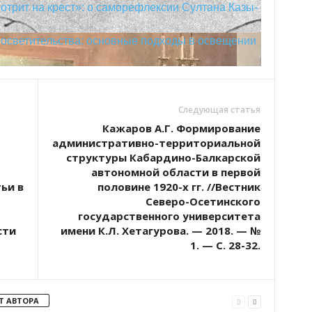
отрит на крест»: о саморефлексии Султана Казы-
росветительства: основные подходы в освещении
Следующая статья
Кажаров А.Г. Формирование
административно-территориальной
структуры Кабардино-Балкарской
автономной области в первой
ьи в
половине 1920-х гг. //Вестник
Северо-Осетинского
государственного университета
сти
имени К.Л. Хетагурова. — 2018. — №
1. — С. 28-32.
Т АВТОРА