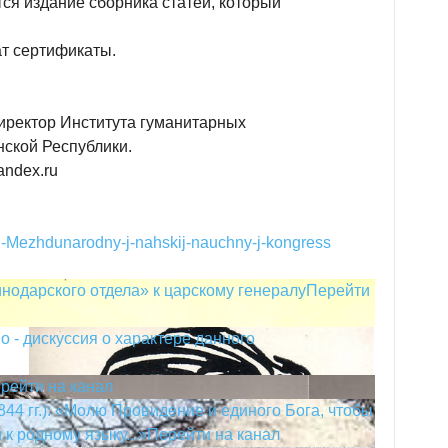
ся издание сборника статей, который
т сертификаты.
иректор Института гуманитарных
ской Республики.
andex.ru
I-Mezhdunarodny-j-nahskij-nauchny-j-kongress
одарского отдела» к царскому генералу
Перейти
 - дискуссия о характере данного
рейти на канал
44 гг.): «Молю Провидение и единого Бога, чтобы
к родному языку...»
Перейти на канал