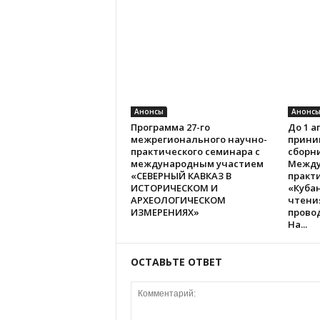
Анонсы
Анонс
Программа 27-го
До 1 а
межрегионального научно-
прини
практического семинара с
сборн
международным участием
Между
«СЕВЕРНЫЙ КАВКАЗ В
практ
ИСТОРИЧЕСКОМ И
«Куба
АРХЕОЛОГИЧЕСКОМ
чтения
ИЗМЕРЕНИЯХ»
провод
На...
ОСТАВЬТЕ ОТВЕТ