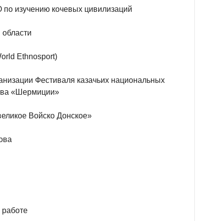
по изучению кочевых цивилизаций
 области
rld Ethnosport)
ганизации Фестиваля казачьих национальных
ства «Шермиции»
великое Войско Донское»
ова
 работе