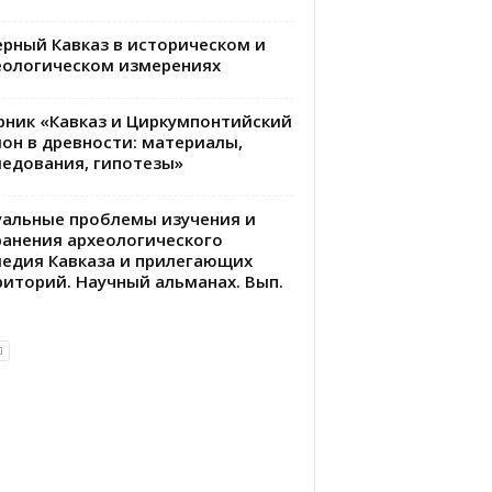
ерный Кавказ в историческом и
еологическом измерениях
рник «Кавказ и Циркумпонтийский
ион в древности: материалы,
ледования, гипотезы»
уальные проблемы изучения и
ранения археологического
ледия Кавказа и прилегающих
риторий. Научный альманах. Вып.