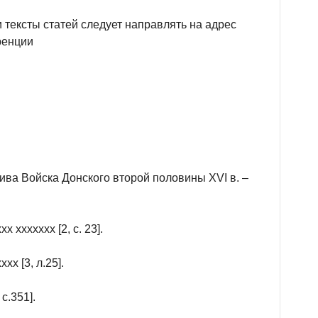
 тексты статей следует направлять на адрес
ренции
ива Войска Донского второй половины XVI в. –
х ххххххх [2, с. 23].
хх [3, л.25].
с.351].