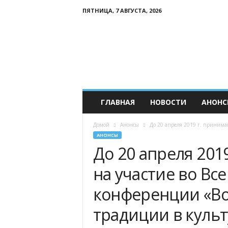
ПЯТНИЦА, 7 АВГУСТА, 2026
Р
о
с
с
и
й
с
к
ГЛАВНАЯ
НОВОСТИ
АНОНС
и
й
Домой
Анонсы
До 20 апреля 2019 г. принимаю
К
АНОНСЫ
а
До 20 апреля 201
в
к
на участие во Вс
а
з
конференции «Во
традиции в куль