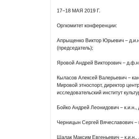
17−18 МАЯ 2019 Г.
Оргкомитет конференции:
Апрыщенко Виктор Юрьевич − д.и.
(председатель);
Яровой Андрей Викторович − д.ф.н.
Кыласов Алексей Валерьевич − кан
Мировой этноспорт, директор центр
исследовательский институт культу
Бойко Андрей Леонидович − к.и.н., 
Черницын Сергей Вячеславович − к.
Шалак Максим Евгеньевич − к.и.н., 