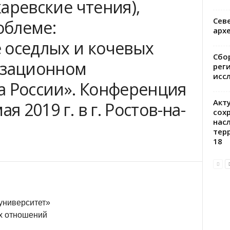
окаревские чтения),
Сев
облеме:
арх
 оседлых и кочевых
Сбо
изационном
рег
исс
а России». Конференция
Акт
я 2019 г. в г. Ростов-на-
сох
нас
тер
18
ниверситет»
х отношений