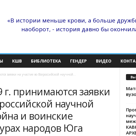
«В истории меньше крови, а больше дружбы
наоборот, - история давно бы окончила
Ы
КШВ
БИБЛИОТЕКА
ГЕНДЕР
ВИДЕО
КОНТА
тся заявки на участие во Всероссийской научной...
Вы
9 г. принимаются заявки
Матв
вузо
ероссийской научной
Про
йна и воинские
нау
меж
турах народов Юга
КАВ
АРХ