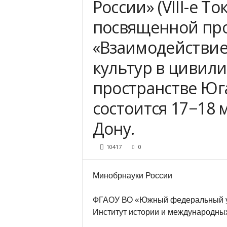
России» (VIII-е Т
посвященной пр
«Взаимодействие
культур в цивил
пространстве Юг
состоится 17−18 ма
Дону.
10417
0
Минобрнауки России
ФГАОУ ВО «Южный федеральный у
Институт истории и международны