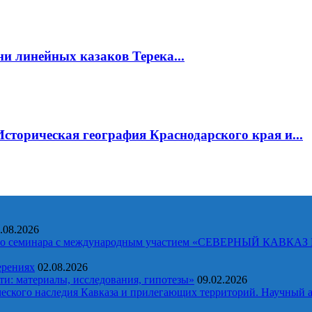
ни линейных казаков Терека...
сторическая география Краснодарского края и...
.08.2026
ческого семинара с международным участием «СЕВЕРНЫЙ 
ерениях
02.08.2026
и: материалы, исследования, гипотезы»
09.02.2026
еского наследия Кавказа и прилегающих территорий. Научный а