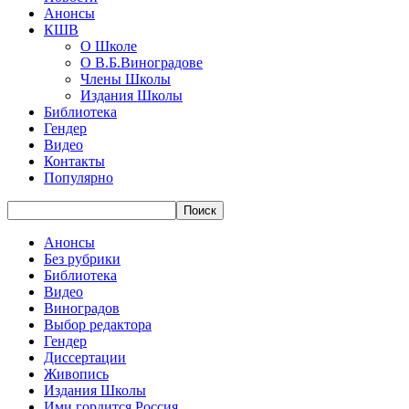
Анонсы
КШВ
О Школе
О В.Б.Виноградове
Члены Школы
Издания Школы
Библиотека
Гендер
Видео
Контакты
Популярно
Анонсы
Без рубрики
Библиотека
Видео
Виноградов
Выбор редактора
Гендер
Диссертации
Живопись
Издания Школы
Ими гордится Россия