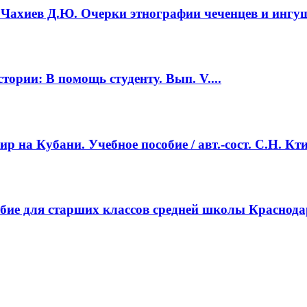
 Чахиев Д.Ю. Очерки этнографии чеченцев и ингуше
тории: В помощь студенту. Вып. V....
на Кубани. Учебное пособие / авт.-сост. С.Н. Ктит
бие для старших классов средней школы Краснодар