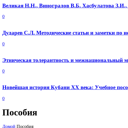
Великая Н.Н., Виноградов В.Б. Хасбулатова З.И.,
0
Дударев С.Л. Методические статьи и заметки по ис
0
Этническая толерантность и межнациональный мир 
0
Новейшая история Кубани XX века: Учебное посо
0
Пособия
Домой
Пособия