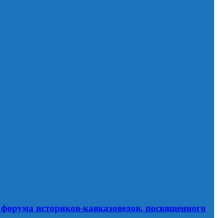
форума историков-кавказоведов, посвященного