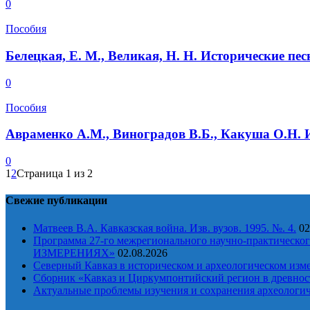
0
Пособия
Белецкая, Е. М., Великая, Н. Н. Исторические пес
0
Пособия
Авраменко А.М., Виноградов В.Б., Какуша О.Н. И
0
1
2
Страница 1 из 2
Свежие публикации
Матвеев В.А. Кавказская война. Изв. вузов. 1995. №. 4.
02
Программа 27-го межрегионального научно-практи
ИЗМЕРЕНИЯХ»
02.08.2026
Северный Кавказ в историческом и археологическом изм
Сборник «Кавказ и Циркумпонтийский регион в древност
Актуальные проблемы изучения и сохранения археологич