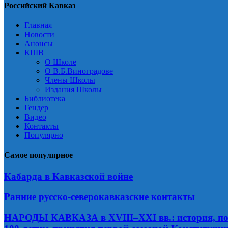
Российский Кавказ
Главная
Новости
Анонсы
КШВ
О Школе
О В.Б.Виноградове
Члены Школы
Издания Школы
Библиотека
Гендер
Видео
Контакты
Популярно
Самое популярное
Кабарда в Кавказской войне
Ранние русско-северокавказские контакты
НАРОДЫ КАВКАЗА в XVIII–XXI вв.: история, по