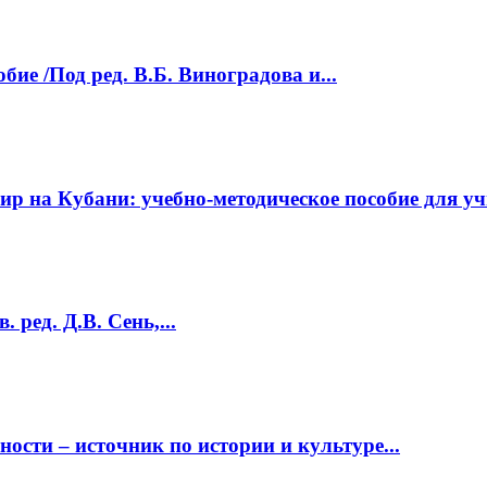
ие /Под ред. В.Б. Виноградова и...
 на Кубани: учебно-методическое пособие для учи
 ред. Д.В. Сень,...
ости – источник по истории и культуре...