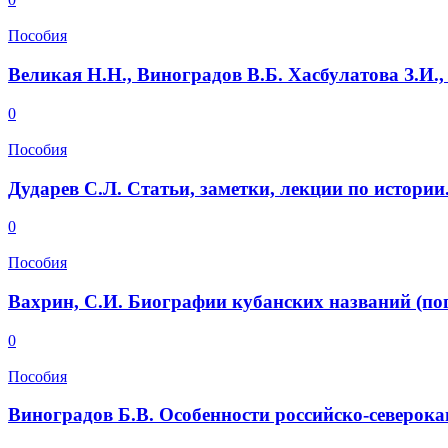
Пособия
Великая Н.Н., Виноградов В.Б. Хасбулатова З.И.,
0
Пособия
Дударев С.Л. Статьи, заметки, лекции по истории.
0
Пособия
Вахрин, С.И. Биографии кубанских названий (по
0
Пособия
Виноградов Б.В. Особенности российско-северокав