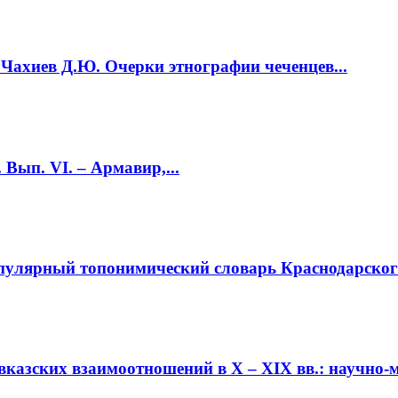
 Чахиев Д.Ю. Очерки этнографии чеченцев...
 Вып. VI. – Армавир,...
пулярный топонимический словарь Краснодарского 
казских взаимоотношений в Х – XIX вв.: научно-ме