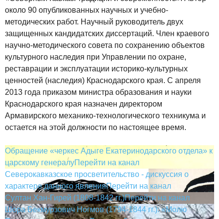
около 90 опубликованных научных и учебно-
методических работ. Научный руководитель двух
защищенных кандидатских диссертаций. Член краевого
научно-методического совета по сохранению объектов
культурного наследия при Управлении по охране,
реставрации и эксплуатации историко-культурных
ценностей (наследия) Краснодарского края. С апреля
2013 года приказом министра образования и науки
Краснодарского края назначен директором
Армавирского механико-технологического техникума и
остается на этой должности по настоящее время.
Обращение «черкес Адыге Екатеринодарского отдела» к
царскому генералу
Перейти на канал
Северокавказское просветительство - дискуссия о
характере данного явления
Перейти на канал
Султан Хан-Гирей (1808-1842 гг.)
Перейти на канал
Шора Бекмурзович Ногмов (1794-1844 гг.): «Молю