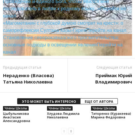
Провидение и единого Бога, чтобы явился мне
последователь в любви к родному языку...»
Перейти на
канал
«Магометанин с глубокой думою смотрит на крест»: о
саморефлексии Султана Казы-Гирея
Перейти на канал
Становление северокавказского просветительства:
основные подходы в освещении явления
Перейти на
канал
Предыдущая статья
Следующая статья
Нераденко (Власова)
Приймак Юрий
Татьяна Николаевна
Владимирович
ЭТО МОЖЕТ БЫТЬ ИНТЕРЕСНО
ЕЩЕ ОТ АВТОРА
Члены Школы
Члены Школы
Члены Школы
Цыбульникова
Хлудова Людмила
Титоренко (Куракеева)
Анастасия
Николаевна
Марина Федоровна
Александровна