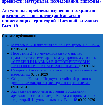
древности: материалы, исследования, гипотезы»
Актуальные проблемы изучения и сохранения
археологического наследия Кавказа и
прилегающих территорий. Научный альманах.
Вып. 18
Свежие публикации
Матвеев В.А. Кавказская война. Изв. вузов. 1995. №. 4.
02.08.2026
Программа 27-го межрегионального научно-
практического семинара с международным участием
«СЕВЕРНЫЙ КАВКАЗ В ИСТОРИЧЕСКОМ И
АРХЕОЛОГИЧЕСКОМ ИЗМЕРЕНИЯХ»
02.08.2026
Северный Кавказ в историческом и археологическом
измерениях
02.08.2026
Сборник «Кавказ и Циркумпонтийский регион в
древности: материалы, исследования, гипотезы»
09.02.2026
Актуальные проблемы изучения и сохранения
археологического наследия Кавказа и прилегающих
территорий. Научный альманах. Вып. 18
09.02.2026