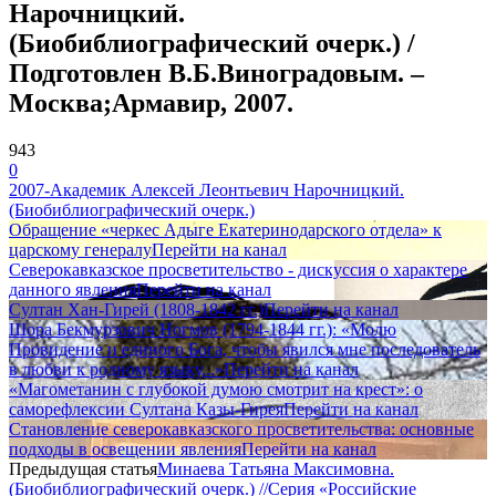
Нарочницкий.
(Биобиблиографический очерк.) /
Подготовлен В.Б.Виноградовым. –
Москва;Армавир, 2007.
943
0
2007-Академик Алексей Леонтьевич Нарочницкий.
(Биобиблиографический очерк.)
Обращение «черкес Адыге Екатеринодарского отдела» к
царскому генералу
Перейти на канал
Северокавказское просветительство - дискуссия о характере
данного явления
Перейти на канал
Султан Хан-Гирей (1808-1842 гг.)
Перейти на канал
Шора Бекмурзович Ногмов (1794-1844 гг.): «Молю
Провидение и единого Бога, чтобы явился мне последователь
в любви к родному языку...»
Перейти на канал
«Магометанин с глубокой думою смотрит на крест»: о
саморефлексии Султана Казы-Гирея
Перейти на канал
Становление северокавказского просветительства: основные
подходы в освещении явления
Перейти на канал
Предыдущая статья
Минаева Татьяна Максимовна.
(Биобиблиографический очерк.) //Серия «Российские