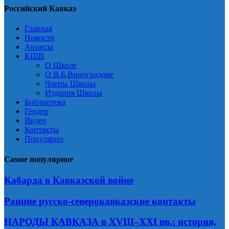
Российский Кавказ
Главная
Новости
Анонсы
КШВ
О Школе
О В.Б.Виноградове
Члены Школы
Издания Школы
Библиотека
Гендер
Видео
Контакты
Популярно
Самое популярное
Кабарда в Кавказской войне
Ранние русско-северокавказские контакты
НАРОДЫ КАВКАЗА в XVIII–XXI вв.: история,