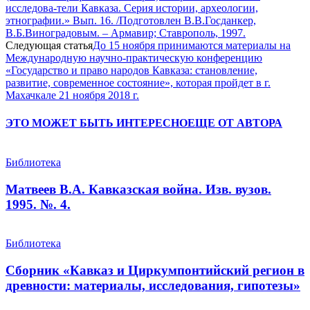
исследова-тели Кавказа. Серия истории, археологии,
этнографии.» Вып. 16. /Подготовлен В.В.Госданкер,
В.Б.Виноградовым. – Армавир; Ставрополь, 1997.
Следующая статья
До 15 ноября принимаются материалы на
Международную научно-практическую конференцию
«Государство и право народов Кавказа: становление,
развитие, современное состояние», которая пройдет в г.
Махачкале 21 ноября 2018 г.
ЭТО МОЖЕТ БЫТЬ ИНТЕРЕСНО
ЕЩЕ ОТ АВТОРА
Библиотека
Матвеев В.А. Кавказская война. Изв. вузов.
1995. №. 4.
Библиотека
Сборник «Кавказ и Циркумпонтийский регион в
древности: материалы, исследования, гипотезы»