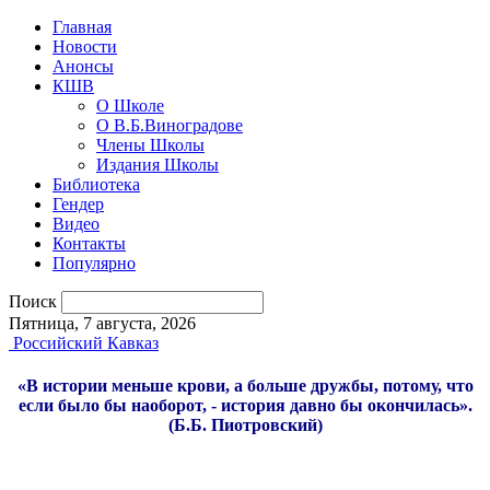
Главная
Новости
Анонсы
КШВ
О Школе
О В.Б.Виноградове
Члены Школы
Издания Школы
Библиотека
Гендер
Видео
Контакты
Популярно
Поиск
Пятница, 7 августа, 2026
Российский Кавказ
«В истории меньше крови, а больше дружбы, потому, что
если было бы наоборот, - история давно бы окончилась».
(Б.Б. Пиотровский)