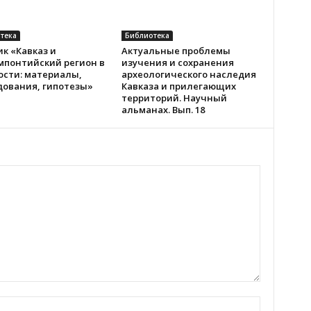
тека
Библиотека
к «Кавказ и
Актуальные проблемы
мпонтийский регион в
изучения и сохранения
ости: материалы,
археологического наследия
дования, гипотезы»
Кавказа и прилегающих
территорий. Научный
альманах. Вып. 18