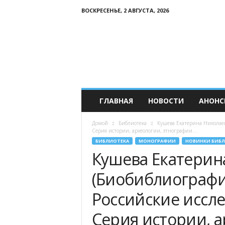
ВОСКРЕСЕНЬЕ, 2 АВГУСТА, 2026
Р
о
с
с
и
й
с
к
ГЛАВНАЯ
НОВОСТИ
АНОНС
и
й
Домой
Библиотека
Кушева Екатерина Николаев
К
Серия истории, археологии, этнографии....
а
БИБЛИОТЕКА
МОНОГРАФИИ
НОВИНКИ БИБ
в
Кушева Екатерин
к
а
(Биобиблиографич
з
Российские иссле
Серия истории, а