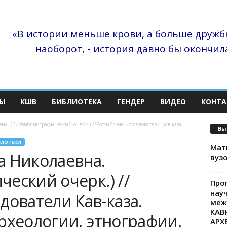
«В истории меньше крови, а больше дружбы
наоборот, - история давно бы окончила
Ы
КШВ
БИБЛИОТЕКА
ГЕНДЕР
ВИДЕО
КОНТА
на. (Биобиблиографический очерк.) //Российские исследователи Кав-каза.
Вы
ЛИОТЕКИ
Матв
а Николаевна.
вузо
еский очерк.) //
Про
нау
дователи Кав-каза.
меж
КАВ
рхеологии, этнографии.
АРХ