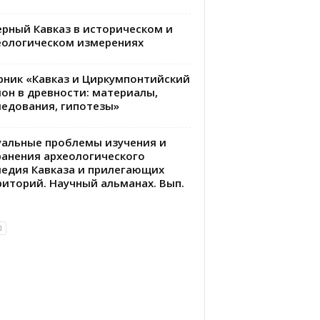
ерный Кавказ в историческом и
еологическом измерениях
рник «Кавказ и Циркумпонтийский
ион в древности: материалы,
ледования, гипотезы»
уальные проблемы изучения и
ранения археологического
ледия Кавказа и прилегающих
риторий. Научный альманах. Вып.