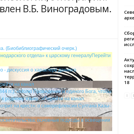
овлен В.Б. Виноградовым.
Сев
арх
Сбо
рег
исс
. (Биобиблиографический очерк.)
одарского отдела» к царскому генералу
Перейти
Акт
сох
 - дискуссия о характере данного
нас
тер
18
рейти на канал
44 гг.): «Молю Провидение и единого Бога, чтобы
к родному языку...»
Перейти на канал
отрит на крест»: о саморефлексии Султана Казы-
росветительства: основные подходы в освещении