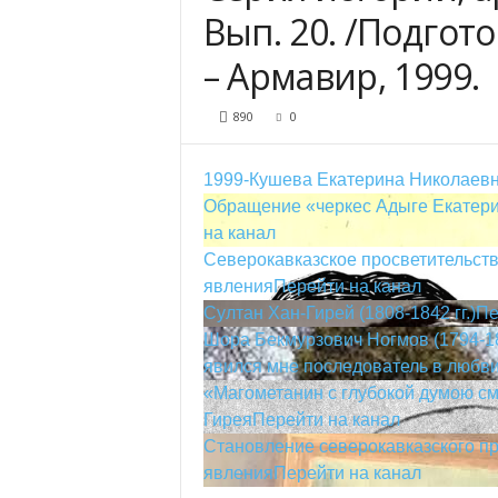
Вып. 20. /Подгот
– Армавир, 1999.
890
0
1999-Кушева Екатерина Николаевна
Обращение «черкес Адыге Екатерин
на канал
Северокавказское просветительство
явления
Перейти на канал
Султан Хан-Гирей (1808-1842 гг.)
Пе
Шора Бекмурзович Ногмов (1794-18
явился мне последователь в любви 
«Магометанин с глубокой думою см
Гирея
Перейти на канал
Становление северокавказского п
явления
Перейти на канал