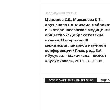
Предыдущая статья
Манышев С.Б., Манышева К.Б.,
Арутюнова Е.А. Михаил Доброхо
и Екатеринославское медицинск
общество // Доброхотовские
чтения: Материалы III
междисциплинарной науч-ной
конференции / Глав. ред. Б.А.
Абусуева. – Махачкала: ПБОЮЛ
«Зулумханов», 2018. –С. 29-35.
ЭТО МОЖЕТ БЫТЬ ИНТЕРЕСНО
ЕЩЕ О