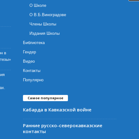
О Школе
О В.Б.Виноградове
Члены Школы
Издания Школы
Библиотека
Гендер
н в
отезы»
Видео
Контакты
ния
Популярно
ах.
Самое популярное
Кабарда в Кавказской войне
Ранние русско-северокавказские
контакты