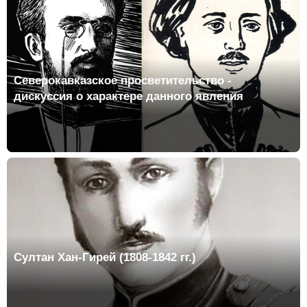
Северокавказское просветительство -
дискуссия о характере данного явления
Султан Хан-Гирей (1808-1842 гг.)