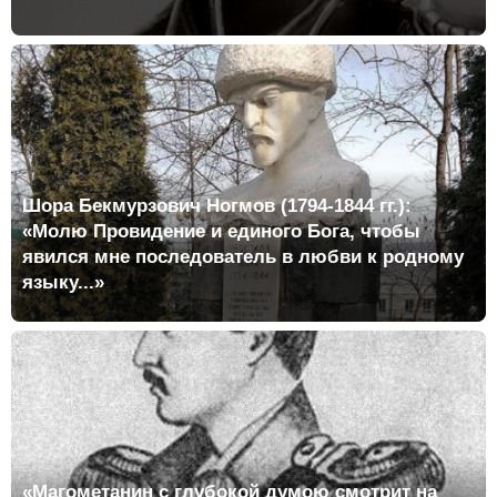
Шора Бекмурзович Ногмов (1794-1844 гг.):
«Молю Провидение и единого Бога, чтобы
явился мне последователь в любви к родному
языку...»
«Магометанин с глубокой думою смотрит на