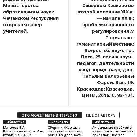
Министерства
Северном Кавказе во
образования и науки
второй половине ХIX в.
Чеченской Республики
— начале XX в.:
открылся сквер
проблемы правового
учителей.
регулирования //
Социально-
гуманитарный вестник:
Всерос. сб. науч. тр.:
Посв. 25-летию науч.-
педагог. деятельности
канд. юрид. наук, доц.
Татьяны Валерьевны
Фарои. Вып. 19.
Краснодар: Краснодар.
ЦНТИ, 2016. С. 93-104.
ЭТО МОЖЕТ БЫТЬ ИНТЕРЕСНО
ЕЩЕ ОТ АВТОРА
Библиотека
Библиотека
Библиотека
Матвеев В.А.
Сборник «Кавказ и
Актуальные проблемы
Кавказская война. Изв.
Циркумпонтийский
изучения и сохранения
вузов. 1995. №. 4.
регион в древности:
археологического