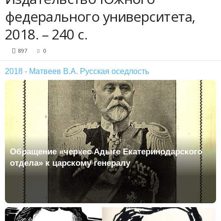
федерального университета,
2018. – 240 с.
897
0
2018 - Матвеев В.А. Русская оседлость
Обращение «черкес Адыге Екатеринодарского
отдела» к царскому генералу