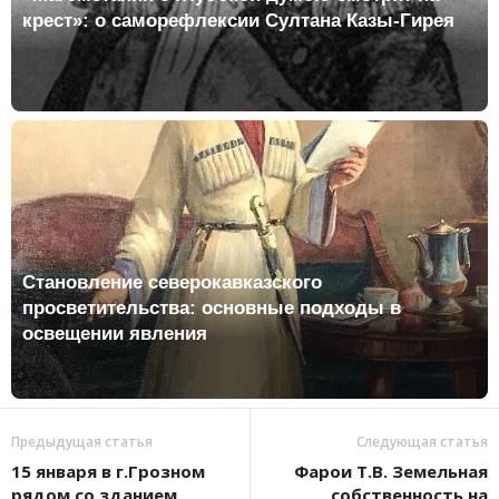
крест»: о саморефлексии Султана Казы-Гирея
Становление северокавказского
просветительства: основные подходы в
освещении явления
Предыдущая статья
Следующая статья
15 января в г.Грозном
Фарои Т.В. Земельная
рядом со зданием
собственность на