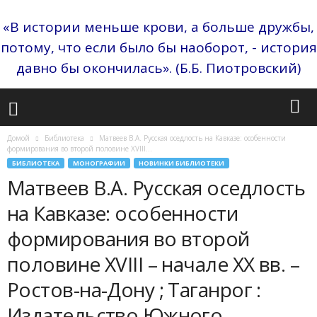
«В истории меньше крови, а больше дружбы,
потому, что если было бы наоборот, - история
давно бы окончилась». (Б.Б. Пиотровский)
Домой
Библиотека
Матвеев В.А. Русская оседлость на Кавказе: особенности
формирования во второй половине XVIII...
БИБЛИОТЕКА
МОНОГРАФИИ
НОВИНКИ БИБЛИОТЕКИ
Матвеев В.А. Русская оседлость
на Кавказе: особенности
формирования во второй
половине XVIII – начале XX вв. –
Ростов-на-Дону ; Таганрог :
Издательство Южного