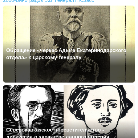
2000-Виноградов В.Б. Генерал Г.Х.Засс
Обращение «черкес Адыге Екатеринодарского
отдела» к царскому генералу
Северокавказское просветительство -
дискуссия о характере данного явления