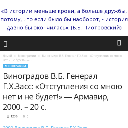
«В истории меньше крови, а больше дружбы,
потому, что если было бы наоборот, - история
давно бы окончилась». (Б.Б. Пиотровский)
Домой
Монографии
Виноградов В.Б. Генерал Г.Х.Засс: «Отступления со мною
нет и не будет!» —...
МОНОГРАФИИ
Виноградов В.Б. Генерал
Г.Х.Засс: «Отступления со мною
нет и не будет!» — Армавир,
2000. – 20 с.
1206
0