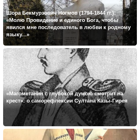
Шора Бекмурзович Ногмов (1794-1844 гг.):
«Молю Провидение и единого Бога, чтобы
явился мне последователь в любви к родному
языку...»
«Магометанин с глубокой думою смотрит на
крест»: о саморефлексии Султана Казы-Гирея