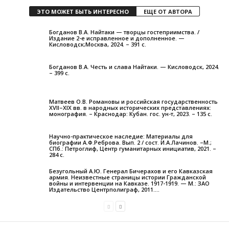
ЭТО МОЖЕТ БЫТЬ ИНТЕРЕСНО
ЕЩЕ ОТ АВТОРА
Богданов В.А. Найтаки — творцы гостеприимства. /
Издание 2-е исправленное и дополненное. —
Кисловодск;Москва, 2024. – 391 с.
Богданов В.А. Честь и слава Найтаки. — Кисловодск, 2024.
– 399 с.
Матвеев О.В. Романовы и российская государственность
XVII–XIX вв. в народных исторических представлениях:
монография. – Краснодар: Кубан. гос. ун-т, 2023. – 135 с.
Научно-практическое наследие: Материалы для
биографии А.Ф.Реброва. Вып. 2 / сост. И.А.Лачинов. –М.;
СПб.: Петроглиф, Центр гуманитарных инициатив, 2021. –
284 с.
Безугольный А.Ю. Генерал Бичерахов и его Кавказская
армия. Неизвестные страницы истории Гражданской
войны и интервенции на Кавказе. 1917-1919. — М.: ЗАО
Издательство Центрполиграф, 2011....