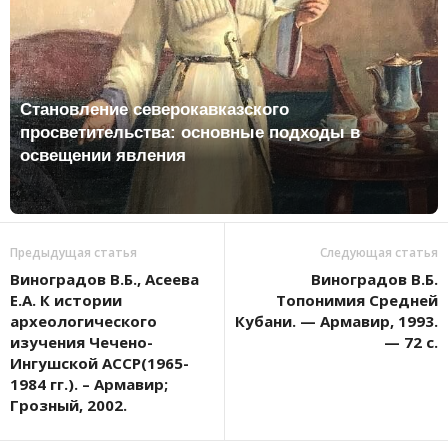
Становление северокавказского
просветительства: основные подходы в
освещении явления
Предыдущая статья
Следующая статья
Виноградов В.Б., Асеева
Виноградов В.Б.
Е.А. К истории
Топонимия Средней
археологического
Кубани. — Армавир, 1993.
изучения Чечено-
— 72 с.
Ингушской АССР(1965-
1984 гг.). – Армавир;
Грозный, 2002.