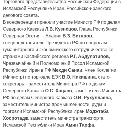
Торгового представительства Российской Федерации в
Исламской Республике Иран, Российско-иранского
делового совета.
В конференции приняли участие Министр РФ по делам
Северного Кавказа
Л.В. Кузнецов
, Глава Республики
Северная Осетия – Алания
В.З. Битаров
,
спецпредставитель Президента РФ по вопросам
гуманитарного и экономического сотрудничества со
странами Каспийского региона
Р.Г. Абдулатипов
,
Чрезвычайный и Полномочный Посол Исламской
Республики Иран в РФ
Мехди Санаи
, Член Коллегии
(Министр) по торговле ЕЭК
В.О. Никишина
, статс-
секретарь – заместитель Министра РФ по делам
Северного Кавказа
О.С. Хацаев
, заместитель Министра
РФ по делам Северного Кавказа
О.В. Рухуллаева
,
заместитель министра промышленности, руды и
торговли Исламской Республики Иран
Моджтаба
Хосротадж
, заместитель министра транспорта
Исламской Республики Иран
Амин Тарфа
,