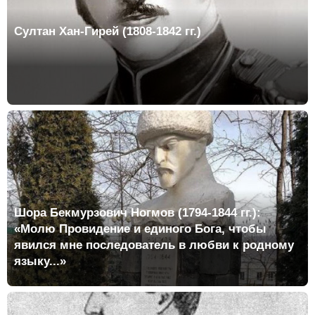
Султан Хан-Гирей (1808-1842 гг.)
Шора Бекмурзович Ногмов (1794-1844 гг.):
«Молю Провидение и единого Бога, чтобы
явился мне последователь в любви к родному
языку...»