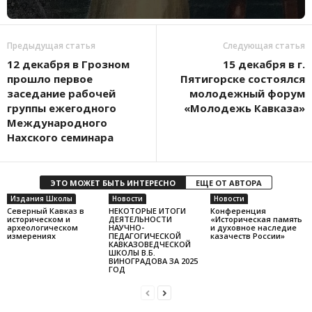
Предыдущая статья
Следующая статья
12 декабря в Грозном
15 декабря в г.
прошло первое
Пятигорске состоялся
заседание рабочей
молодежный форум
группы ежегодного
«Молодежь Кавказа»
Международного
Нахского семинара
ЭТО МОЖЕТ БЫТЬ ИНТЕРЕСНО
ЕЩЕ ОТ АВТОРА
Издания Школы
Новости
Новости
Северный Кавказ в
НЕКОТОРЫЕ ИТОГИ
Конференция
историческом и
ДЕЯТЕЛЬНОСТИ
«Историческая память
археологическом
НАУЧНО-
и духовное наследие
измерениях
ПЕДАГОГИЧЕСКОЙ
казачеств России»
КАВКАЗОВЕДЧЕСКОЙ
ШКОЛЫ В.Б.
ВИНОГРАДОВА ЗА 2025
ГОД