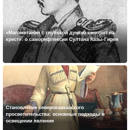
«Магометанин с глубокой думою смотрит на
крест»: о саморефлексии Султана Казы-Гирея
Становление северокавказского
просветительства: основные подходы в
освещении явления