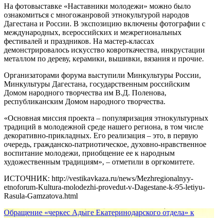
На фотовыставке «Наставники молодежи» можно было
ознакомиться с многожанровой этнокультурой народов
Дагестана и России. В экспозицию включены фотографии с
международных, всероссийских и межрегиональных
фестивалей и праздников. На мастер-классах
демонстрировалось искусство ковроткачества, инкрустации
металлом по дереву, керамики, вышивки, вязания и прочие.
Организаторами форума выступили Минкультуры России,
Минкультуры Дагестана, государственным российским
Домом народного творчества им В.Д. Поленова,
республиканским Домом народного творчества.
«Основная миссия проекта – популяризация этнокультурных
традиций в молодежной среде нашего региона, в том числе
декоративно-прикладных. Его реализация – это, в первую
очередь, гражданско-патриотическое, духовно-нравственное
воспитание молодежи, приобщение ее к народным
художественным традициям», – отметили в оргкомитете.
ИСТОЧНИК: http://vestikavkaza.ru/news/Mezhregionalnyy-
etnoforum-Kultura-molodezhi-provedut-v-Dagestane-k-95-letiyu-
Rasula-Gamzatova.html
Обращение «черкес Адыге Екатеринодарского отдела» к