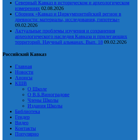
Северный Кавказ в историческом и археологическом
измерениях
02.08.2026
Сборник «Кавказ и Циркумпонтийский регион в
древности: материалы, исследования, гипотезы»
09.02.2026
Актуальные проблемы изучения и сохранения
археологического наследия Кавказа и прилегающих
территорий. Научный альманах. Вып. 18
09.02.2026
Российский Кавказ
Главная
Новости
Анонсы
КШВ
О Школе
О В.Б.Виноградове
Члены Школы
Издания Школы
Библиотека
Гендер
Видео
Контакты
Популярно