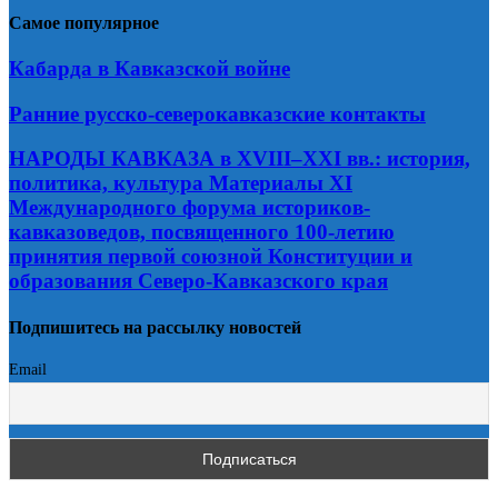
Самое популярное
Кабарда в Кавказской войне
Ранние русско-северокавказские контакты
НАРОДЫ КАВКАЗА в XVIII–XXI вв.: история,
политика, культура Материалы XI
Международного форума историков-
кавказоведов, посвященного 100-летию
принятия первой союзной Конституции и
образования Северо-Кавказского края
Подпишитесь на рассылку новостей
Email