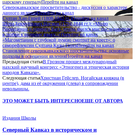
царскому генералу
Перейти на канал
Северокавказское просветительство - дискуссия о характере
данного явления
Перейти на канал
Султан Хан-Гирей (1808-1842 гг.)
Перейти на канал
Шора Бекмурзович Ногмов (1794-1844 гг.): «Молю
Провидение и единого Бога, чтобы явился мне последователь
в любви к родному языку...»
Перейти на канал
«Магометанин с глубокой думою смотрит на крест»: о
саморефлексии Султана Казы-Гирея
Перейти на канал
Становление северокавказского просветительства: основные
подходы в освещении явления
Перейти на канал
Предыдущая статья
В Грозном прошел международный
нахский научный конгресс «Этногенез и этническая история
народов Кавказа».
Следующая статья
Христиан Гейслер. Ногайская княжна (в
центре), дама из её окружения (слева) в сопровождении
невольницы.
ЭТО МОЖЕТ БЫТЬ ИНТЕРЕСНО
ЕЩЕ ОТ АВТОРА
Издания Школы
Северный Кавказ в историческом и