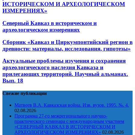
ИСТОРИЧЕСКОМ И АРХЕОЛОГИЧЕСКОМ
ИЗМЕРЕНИЯХ»
Северный Кавказ в историческом и
археологическом измерениях
Сборник «Кавказ и Циркумпонтийский регион в
древности: материалы, исследования, гипотезы»
Актуальные проблемы изучения и сохранения
археологического наследия Кавказа и
прилегающих территорий. Научный альманах.
Вып. 18
Свежие публикации
Матвеев В.А. Кавказская война. Изв. вузов. 1995. №. 4.
02.08.2026
Программа 27-го межрегионального научно-
практического семинара с международным участием
«СЕВЕРНЫЙ КАВКАЗ В ИСТОРИЧЕСКОМ И
АРХЕОЛОГИЧЕСКОМ ИЗМЕРЕНИЯХ»
02.08.2026