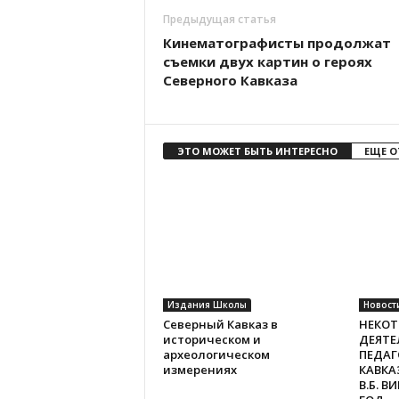
Предыдущая статья
Кинематографисты продолжат
съемки двух картин о героях
Северного Кавказа
ЭТО МОЖЕТ БЫТЬ ИНТЕРЕСНО
ЕЩЕ О
Издания Школы
Новост
Северный Кавказ в
НЕКОТ
историческом и
ДЕЯТЕ
археологическом
ПЕДАГ
измерениях
КАВКА
В.Б. В