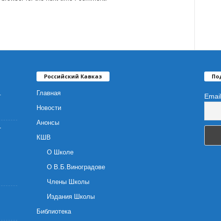
Российский Кавказ
По
.
Главная
Emai
Новости
Анонсы
-
КШВ
О Школе
О В.Б.Виноградове
Члены Школы
Издания Школы
Библиотека