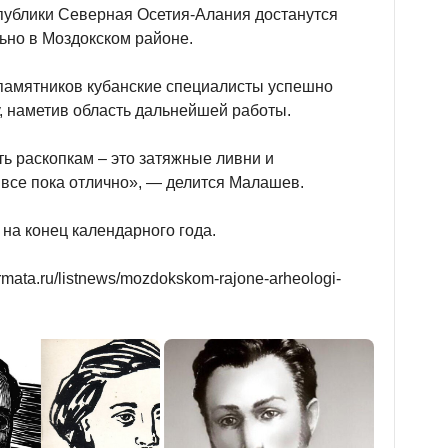
публики Северная Осетия-Алания достанутся
ьно в Моздокском районе.
 памятников кубанские специалисты успешно
, наметив область дальнейшей работы.
ь раскопкам – это затяжные ливни и
все пока отлично», — делится Малашев.
на конец календарного года.
mata.ru/listnews/mozdokskom-rajone-arheologi-