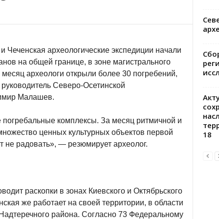
Сев
арх
и Чеченская археологические экспедиции начали
Сбо
анов на общей границе, в зоне магистрального
рег
исс
 месяц археологи открыли более 30 погребений,
л руководитель Северо-Осетинской
Акт
имир Малашев.
сох
нас
погребальные комплексы. За месяц ритмичной и
тер
ножество ценных культурных объектов первой
18
ет не радовать», — резюмирует археолог.
водит раскопки в зонах Киевского и Октябрьского
ская же работает на своей территории, в области
 Надтеречного района. Согласно 73 Федеральному