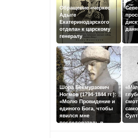
Обращение «черкес
Севе
Адыге
прос
Екатеринодарского
диск
отдела» к царскому
данн
генералу
Шора Бекмурзович
«Маг
Ногмов (1794-1844 гг.):
глуб
«Молю Провидение и
смот
единого Бога, чтобы
сам
явился мне
Султ
последователь в
любви к родному
языку...»