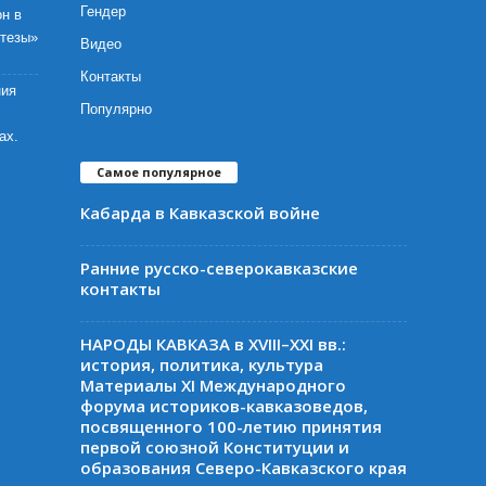
Гендер
н в
отезы»
Видео
Контакты
ния
Популярно
ах.
Самое популярное
Кабарда в Кавказской войне
Ранние русско-северокавказские
контакты
НАРОДЫ КАВКАЗА в XVIII–XXI вв.:
история, политика, культура
Материалы XI Международного
форума историков-кавказоведов,
посвященного 100-летию принятия
первой союзной Конституции и
образования Северо-Кавказского края