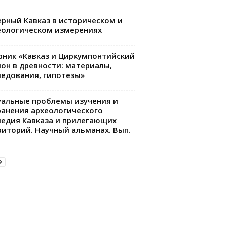
ерный Кавказ в историческом и
еологическом измерениях
рник «Кавказ и Циркумпонтийский
ион в древности: материалы,
ледования, гипотезы»
уальные проблемы изучения и
ранения археологического
ледия Кавказа и прилегающих
риторий. Научный альманах. Вып.