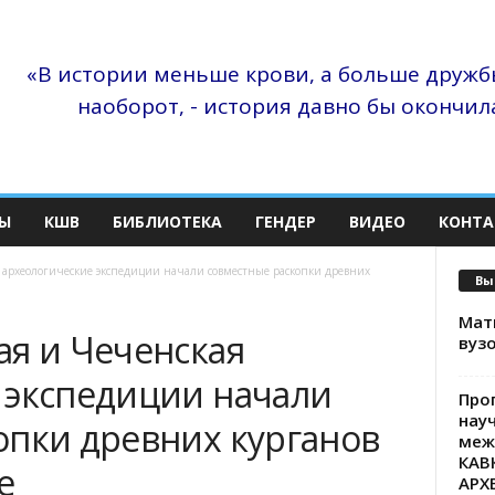
«В истории меньше крови, а больше дружбы
наоборот, - история давно бы окончила
Ы
КШВ
БИБЛИОТЕКА
ГЕНДЕР
ВИДЕО
КОНТА
 археологические экспедиции начали совместные раскопки древних
Вы
Матв
ая и Чеченская
вузо
 экспедиции начали
Про
нау
опки древних курганов
меж
КАВ
е
АРХ