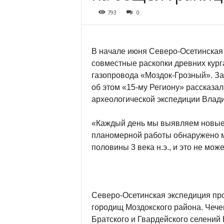
793
0
В начале июня Северо-Осетинская 
совместные раскопки древних кург
газопровода «Моздок-Грозный». За
об этом «15-му Региону» рассказа
археологической экспедиции Влад
«Каждый день мы выявляем новые 
планомерной работы обнаружено м
половины 3 века н.э., и это не мож
Северо-Осетинская экспедиция про
городищ Моздокского района. Чечен
Братского и Гвардейского селений