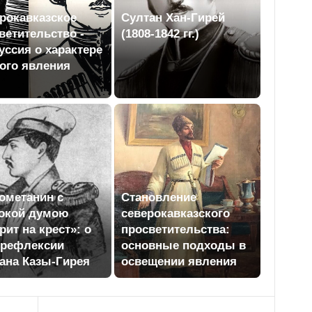
рокавказское
Султан Хан-Гирей
ветительство -
(1808-1842 гг.)
уссия о характере
ого явления
ометанин с
Становление
окой думою
северокавказского
рит на крест»: о
просветительства:
орефлексии
основные подходы в
ана Казы-Гирея
освещении явления