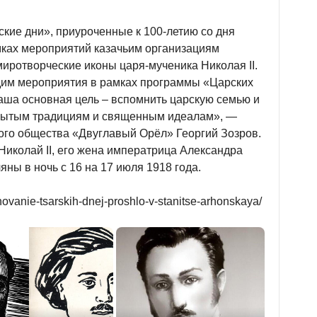
кие дни», приуроченные к 100-летию со дня
мках мероприятий казачьим организациям
ротворческие иконы царя-мученика Николая II.
им мероприятия в рамках программы «Царских
Наша основная цель – вспомнить царскую семью и
забытым традициям и священным идеалам», —
ого общества «Двуглавый Орёл» Георгий Зозров.
иколай II, его жена императрица Александра
ны в ночь с 16 на 17 июля 1918 года.
ovanie-tsarskih-dnej-proshlo-v-stanitse-arhonskaya/