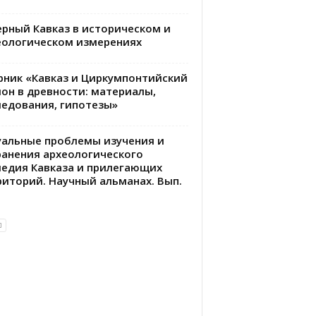
ерный Кавказ в историческом и
еологическом измерениях
рник «Кавказ и Циркумпонтийский
ион в древности: материалы,
ледования, гипотезы»
уальные проблемы изучения и
ранения археологического
ледия Кавказа и прилегающих
риторий. Научный альманах. Вып.