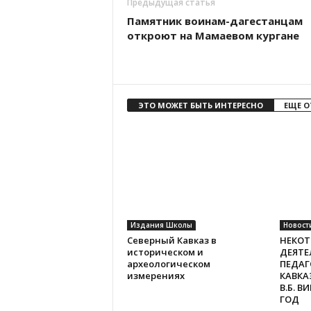
Предыдущая статья
Памятник воинам-дагестанцам
откроют на Мамаевом кургане
ЭТО МОЖЕТ БЫТЬ ИНТЕРЕСНО
ЕЩЕ О
Издания Школы
Новост
Северный Кавказ в
НЕКОТ
историческом и
ДЕЯТЕ
археологическом
ПЕДАГ
измерениях
КАВКА
В.Б. В
ГОД