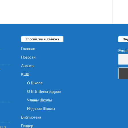
Российский Кавказ
По
.
Главная
Emai
Новости
Анонсы
-
КШВ
О Школе
О В.Б.Виноградове
Члены Школы
Издания Школы
Библиотека
Гендер
н в