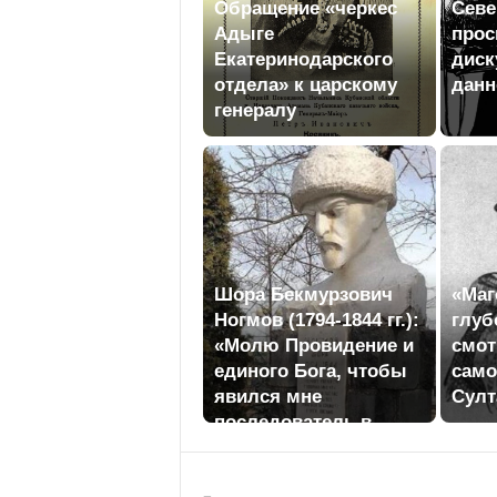
Обращение «черкес
Севе
Адыге
прос
Екатеринодарского
диск
отдела» к царскому
данн
генералу
Шора Бекмурзович
«Маг
Ногмов (1794-1844 гг.):
глуб
«Молю Провидение и
смот
единого Бога, чтобы
сам
явился мне
Султ
последователь в
любви к родному
языку...»