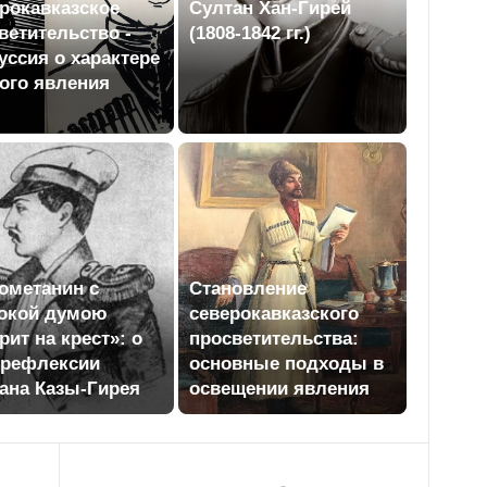
рокавказское
Султан Хан-Гирей
ветительство -
(1808-1842 гг.)
уссия о характере
ого явления
ометанин с
Становление
окой думою
северокавказского
рит на крест»: о
просветительства:
орефлексии
основные подходы в
ана Казы-Гирея
освещении явления