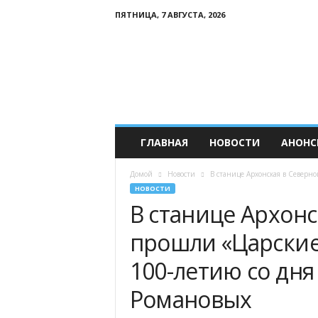
ПЯТНИЦА, 7 АВГУСТА, 2026
Р
о
с
с
и
й
с
к
ГЛАВНАЯ
НОВОСТИ
АНОНС
и
й
Домой
Новости
В станице Архонская в Северн
К
НОВОСТИ
а
В станице Архонс
в
к
прошли «Царские
а
з
100-летию со дня
Романовых