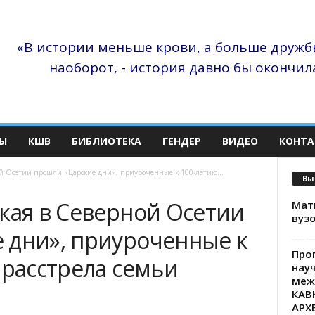
«В истории меньше крови, а больше дружбы
наоборот, - история давно бы окончила
Ы
КШВ
БИБЛИОТЕКА
ГЕНДЕР
ВИДЕО
КОНТА
ой Осетии прошли «Царские дни», приуроченные к 100-летию...
Вы
кая в Северной Осетии
Матв
вузо
 дни», приуроченные к
Про
 расстрела семьи
нау
меж
КАВ
АРХ