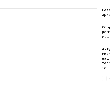
Сев
арх
Сбо
рег
исс
Акт
сох
нас
тер
18