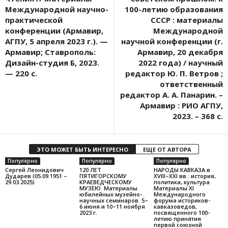
Международной научно-
100-летию образования
практической
СССР : материалы
конференции (Армавир,
Международной
АГПУ, 5 апреля 2023 г.). —
научной конференции (г.
Армавир; Ставрополь:
Армавир, 20 декабря
Дизайн-студия Б, 2023.
2022 года) / научный
— 220 с.
редактор Ю. П. Ветров ;
ответственный
редактор А. А. Панарин. –
Армавир : РИО АГПУ,
2023. – 368 с.
ЭТО МОЖЕТ БЫТЬ ИНТЕРЕСНО
ЕЩЕ ОТ АВТОРА
Популярно
Популярно
Популярно
Сергей Леонидович
120 ЛЕТ
НАРОДЫ КАВКАЗА в
Дударев (05.09.1951 –
ПЯТИГОРСКОМУ
XVIII–XXI вв.: история,
29.03.2025)
КРАЕВЕДЧЕСКОМУ
политика, культура
МУЗЕЮ. Материалы
Материалы XI
юбилейных музейно-
Международного
научных семинаров. 5–
форума историков-
6 июня и 10–11 ноября
кавказоведов,
2023 г.
посвященного 100-
летию принятия
первой союзной