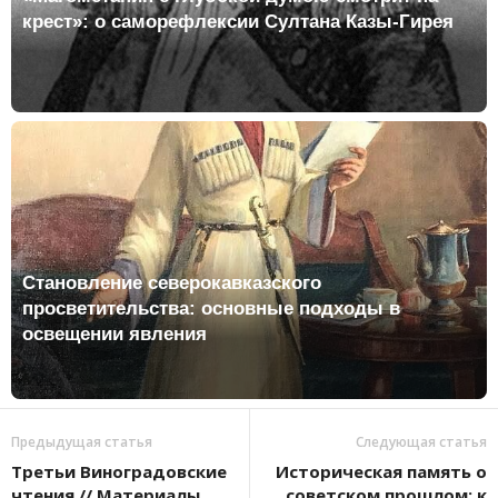
крест»: о саморефлексии Султана Казы-Гирея
Становление северокавказского
просветительства: основные подходы в
освещении явления
Предыдущая статья
Следующая статья
Третьи Виноградовские
Историческая память о
чтения // Материалы
советском прошлом: к