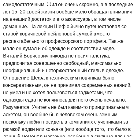
самодостаточным. Жил он очень скромно, а в последние
лет 15–20 своей жизни вообще мало обращал внимания
на внешний достаток и его аксессуары, в том числе
домашние. На лекции Шеф обычно путешествовал со
старой коричневой нейлоновой сумкой вместо
респектабельного профессорского портфеля. Так же
мало он думал и об одежде и соответствии моде.
Виталий Борисович никогда не носил галстука,
предпочитая совершенно свободный, максимально
неофициальный и неторжественный стиль в одежде.
Отношение Шефа к техническим новинкам было
консервативным, он не принимал современных веяний,
не умел и не хотел пользоваться гаджетами, что
однажды едва не кончилось для него очень печально.
Разумеется, Учитель не был каким-то принципиальным
аскетом, он вообще был человеком очень земным,
поскольку любил посидеть в компаниях с учениками за
рюмкой водки или коньяка (или вообще того, что было в
данный момент в магазине, особенно в скудные для нас,