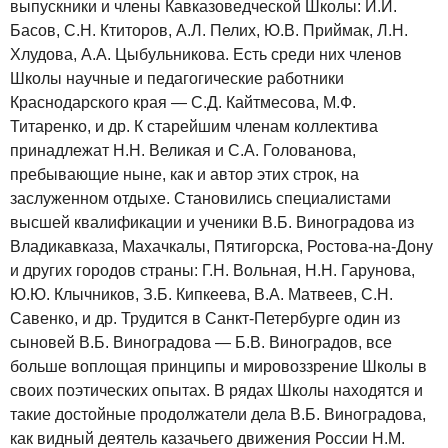
выпускники и члены Кавказоведческой Школы: И.И.
Басов, С.Н. Ктиторов, А.Л. Пелих, Ю.В. Приймак, Л.Н.
Хлудова, А.А. Цыбульникова. Есть среди них членов
Школы научные и педагогические работники
Краснодарского края — С.Д. Кайтмесова, М.Ф.
Титаренко, и др. К старейшим членам коллектива
принадлежат Н.Н. Великая и С.А. Голованова,
пребывающие ныне, как и автор этих строк, на
заслуженном отдыхе. Становились специалистами
высшей квалификации и ученики В.Б. Виноградова из
Владикавказа, Махачкалы, Пятигорска, Ростова-на-Дону
и других городов страны: Г.Н. Вольная, Н.Н. Гарунова,
Ю.Ю. Клычников, З.Б. Кипкеева, В.А. Матвеев, С.Н.
Савенко, и др. Трудится в Санкт-Петербурге один из
сыновей В.Б. Виноградова — Б.В. Виноградов, все
больше воплощая принципы и мировоззрение Школы в
своих поэтических опытах. В рядах Школы находятся и
такие достойные продолжатели дела В.Б. Виноградова,
как видный деятель казачьего движения России Н.М.