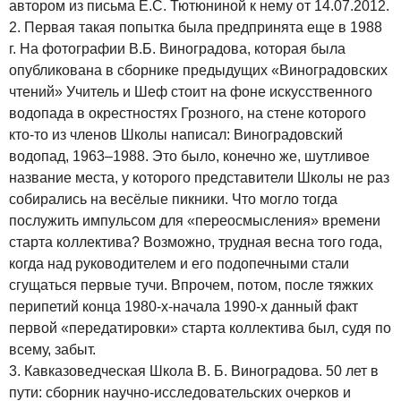
автором из письма Е.С. Тютюниной к нему от 14.07.2012.
2. Первая такая попытка была предпринята еще в 1988
г. На фотографии В.Б. Виноградова, которая была
опубликована в сборнике предыдущих «Виноградовских
чтений» Учитель и Шеф стоит на фоне искусственного
водопада в окрестностях Грозного, на стене которого
кто-то из членов Школы написал: Виноградовский
водопад, 1963–1988. Это было, конечно же, шутливое
название места, у которого представители Школы не раз
собирались на весёлые пикники. Что могло тогда
послужить импульсом для «переосмысления» времени
старта коллектива? Возможно, трудная весна того года,
когда над руководителем и его подопечными стали
сгущаться первые тучи. Впрочем, потом, после тяжких
перипетий конца 1980-х-начала 1990-х данный факт
первой «передатировки» старта коллектива был, судя по
всему, забыт.
3. Кавказоведческая Школа В. Б. Виноградова. 50 лет в
пути: сборник научно-исследовательских очерков и