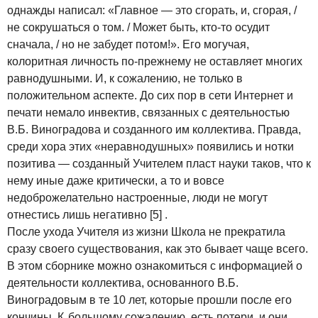
однажды написал: «Главное — это сгорать, и, сгорая, /
не сокрушаться о том. / Может быть, кто-то осудит
сначала, / но не забудет потом!». Его могучая,
колоритная личность по-прежнему не оставляет многих
равнодушными. И, к сожалению, не только в
положительном аспекте. До сих пор в сети Интернет и
печати немало инвектив, связанных с деятельностью
В.Б. Виноградова и созданного им коллектива. Правда,
среди хора этих «неравнодушных» появились и нотки
позитива — созданный Учителем пласт науки таков, что к
нему иные даже критически, а то и вовсе
недоброжелательно настроенные, люди не могут
отнестись лишь негативно [5] .
После ухода Учителя из жизни Школа не прекратила
сразу своего существования, как это бывает чаще всего.
В этом сборнике можно ознакомиться с информацией о
деятельности коллектива, основанного В.Б.
Виноградовым в те 10 лет, которые прошли после его
кончины. К большому сожалению, есть потери, и они