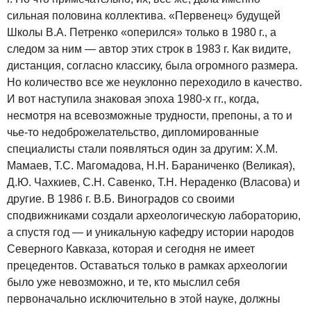
сильная половина коллектива. «Первенец» будущей
Школы В.А. Петренко «оперился» только в 1980 г., а
следом за ним — автор этих строк в 1983 г. Как видите,
дистанция, согласно классику, была огромного размера.
Но количество все же неуклонно переходило в качество.
И вот наступила знаковая эпоха 1980-х гг., когда,
несмотря на всевозможные трудности, препоны, а то и
чье-то недоброжелательство, дипломированные
специалисты стали появляться один за другим: Х.М.
Мамаев, Т.С. Магомадова, Н.Н. Бараниченко (Великая),
Д.Ю. Чахкиев, С.Н. Савенко, Т.Н. Нераденко (Власова) и
другие. В 1986 г. В.Б. Виноградов со своими
сподвижниками создали археологическую лабораторию,
а спустя год — и уникальную кафедру истории народов
Северного Кавказа, которая и сегодня не имеет
прецедентов. Оставаться только в рамках археологии
было уже невозможно, и те, кто мыслил себя
первоначально исключительно в этой науке, должны