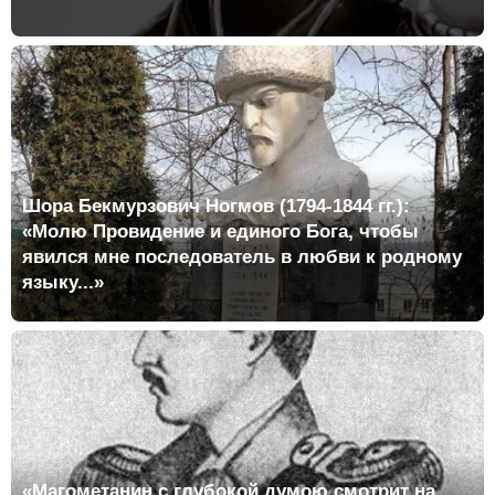
Шора Бекмурзович Ногмов (1794-1844 гг.):
«Молю Провидение и единого Бога, чтобы
явился мне последователь в любви к родному
языку...»
«Магометанин с глубокой думою смотрит на