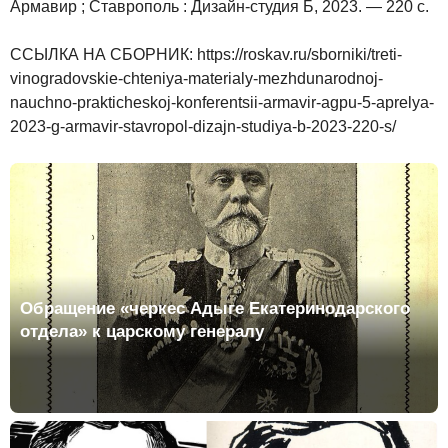
Армавир ; Ставрополь : Дизайн-студия Б, 2023. — 220 с.
ССЫЛКА НА СБОРНИК: https://roskav.ru/sborniki/treti-
vinogradovskie-chteniya-materialy-mezhdunarodnoj-
nauchno-prakticheskoj-konferentsii-armavir-agpu-5-aprelya-
2023-g-armavir-stavropol-dizajn-studiya-b-2023-220-s/
Обращение «черкес Адыге Екатеринодарского
отдела» к царскому генералу