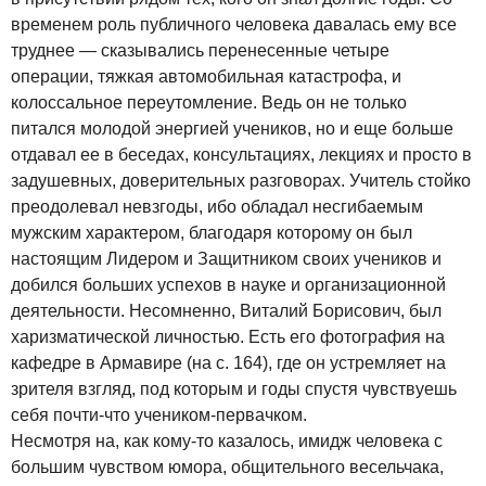
временем роль публичного человека давалась ему все
труднее — сказывались перенесенные четыре
операции, тяжкая автомобильная катастрофа, и
колоссальное переутомление. Ведь он не только
питался молодой энергией учеников, но и еще больше
отдавал ее в беседах, консультациях, лекциях и просто в
задушевных, доверительных разговорах. Учитель стойко
преодолевал невзгоды, ибо обладал несгибаемым
мужским характером, благодаря которому он был
настоящим Лидером и Защитником своих учеников и
добился больших успехов в науке и организационной
деятельности. Несомненно, Виталий Борисович, был
харизматической личностью. Есть его фотография на
кафедре в Армавире (на с. 164), где он устремляет на
зрителя взгляд, под которым и годы спустя чувствуешь
себя почти-что учеником-первачком.
Несмотря на, как кому-то казалось, имидж человека с
большим чувством юмора, общительного весельчака,