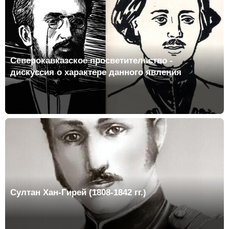
Северокавказское просветительство -
дискуссия о характере данного явления
Султан Хан-Гирей (1808-1842 гг.)