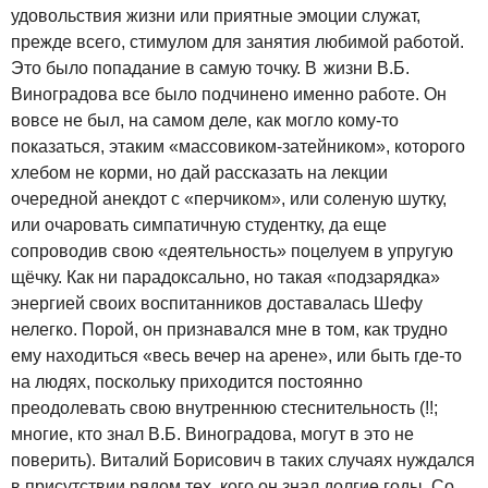
удовольствия жизни или приятные эмоции служат,
прежде всего, стимулом для занятия любимой работой.
Это было попадание в самую точку. В жизни В.Б.
Виноградова все было подчинено именно работе. Он
вовсе не был, на самом деле, как могло кому-то
показаться, этаким «массовиком-затейником», которого
хлебом не корми, но дай рассказать на лекции
очередной анекдот с «перчиком», или соленую шутку,
или очаровать симпатичную студентку, да еще
сопроводив свою «деятельность» поцелуем в упругую
щёчку. Как ни парадоксально, но такая «подзарядка»
энергией своих воспитанников доставалась Шефу
нелегко. Порой, он признавался мне в том, как трудно
ему находиться «весь вечер на арене», или быть где-то
на людях, поскольку приходится постоянно
преодолевать свою внутреннюю стеснительность (!!;
многие, кто знал В.Б. Виноградова, могут в это не
поверить). Виталий Борисович в таких случаях нуждался
в присутствии рядом тех, кого он знал долгие годы. Со