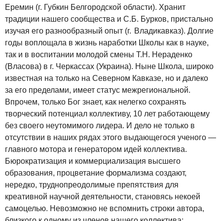
Еремин (г. Губкин Белгородской области). Хранит
традиции нашего сообщества и С.Б. Бурков, пристально
изучая его разнообразный опыт (г. Владикавказ). Долгие
годы воплощала в жизнь наработки Школы как в науке,
так и в воспитании молодой смены Т.Н. Нераденко
(Власова) в г. Черкассах (Украина). Ныне Школа, широко
известная на только на Северном Кавказе, но и далеко
за его пределами, имеет статус межрегиональной.
Впрочем, только Бог знает, как нелегко сохранять
творческий потенциал коллективу, 10 лет работающему
без своего неутомимого лидера. И дело не только в
отсутствии в наших рядах этого выдающегося ученого —
главного мотора и генератором идей коллектива.
Бюрократизация и коммерциализация высшего
образования, процветание формализма создают,
нередко, труднопреодолимые препятствия для
креативной научной деятельности, становясь некоей
самоцелью. Невозможно не вспомнить строки автора,
близкого к одному из членов нашего коллектива: