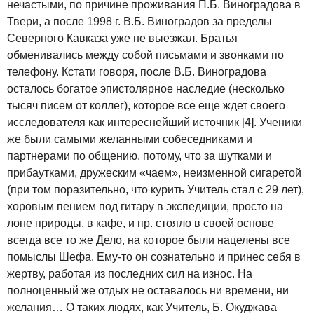
нечастыми, по причине проживания П.Б. Виноградова в
Твери, а после 1998 г. В.Б. Виноградов за пределы
Северного Кавказа уже не выезжал. Братья
обменивались между собой письмами и звонками по
телефону. Кстати говоря, после В.Б. Виноградова
осталось богатое эпистолярное наследие (несколько
тысяч писем от коллег), которое все еще ждет своего
исследователя как интереснейший источник [4]. Ученики
же были самыми желанными собеседниками и
партнерами по общению, потому, что за шутками и
прибаутками, дружеским «чаем», неизменной сигаретой
(при том поразительно, что курить Учитель стал с 29 лет),
хоровым пением под гитару в экспедиции, просто на
лоне природы, в кафе, и пр. стояло в своей основе
всегда все то же Дело, на которое были нацелены все
помыслы Шефа. Ему-то он сознательно и принес себя в
жертву, работая из последних сил на износ. На
полноценный же отдых не оставалось ни времени, ни
желания… О таких людях, как Учитель, Б. Окуджава