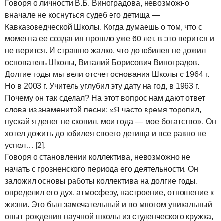
Говоря о личности В.Б. Виноградова, невозможно
вначале не коснуться судеб его детища —
Кавказоведческой Школы. Когда думаешь о том, что с
момента ее создания прошло уже 60 лет, в это верится и
не верится. И страшно жалко, что до юбилея не дожил
основатель Школы, Виталий Борисович Виноградов.
Долгие годы мы вели отсчет основания Школы с 1964 г.
Но в 2003 г. Учитель углубил эту дату на год, в 1963 г.
Почему он так сделал? На этот вопрос нам дают ответ
слова из знаменитой песни: «Я часто время торопил,
пускай я денег не скопил, мои года — мое богатство». Он
хотел дожить до юбилея своего детища и все равно не
успел… [2].
Говоря о становлении коллектива, невозможно не
начать с грозненского периода его деятельности. Он
заложил основы работы коллектива на долгие годы,
определил его дух, атмосферу, настроение, отношение к
жизни. Это был замечательный и во многом уникальный
опыт рождения научной школы из студенческого кружка,