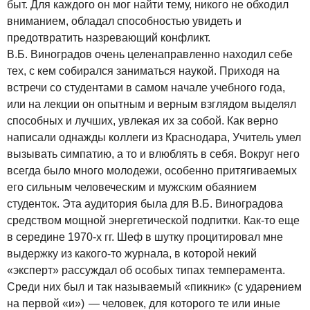
быт. Для каждого он мог найти тему, никого не обходил
вниманием, обладал способностью увидеть и
предотвратить назревающий конфликт.
В.Б. Виноградов очень целенаправленно находил себе
тех, с кем собирался заниматься наукой. Приходя на
встречи со студентами в самом начале учебного года,
или на лекции он опытным и верным взглядом выделял
способных и лучших, увлекая их за собой. Как верно
написали однажды коллеги из Краснодара, Учитель умел
вызывать симпатию, а то и влюблять в себя. Вокруг него
всегда было много молодежи, особенно притягиваемых
его сильным человеческим и мужским обаянием
студенток. Эта аудитория была для В.Б. Виноградова
средством мощной энергетической подпитки. Как-то еще
в середине 1970-х гг. Шеф в шутку процитировал мне
выдержку из какого-то журнала, в которой некий
«эксперт» рассуждал об особых типах темперамента.
Среди них был и так называемый «пикник» (с ударением
на первой «и») — человек, для которого те или иные