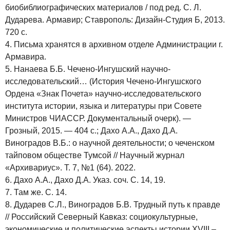
биобиблиографических материалов / под ред. С. Л.
Дударева. Армавир; Ставрополь: Дизайн-Студия Б, 2013.
720 с.
4. Письма хранятся в архивном отделе Администрации г.
Армавира.
5. Нанаева Б.Б. Чечено-Ингушский научно-
исследовательский… (История Чечено-Ингушского
Ордена «Знак Почета» научно-исследовательского
института истории, языка и литературы при Совете
Министров ЧИАССР. Документальный очерк). —
Грозный, 2015. — 404 с.; Дахо А.А., Дахо Д.А.
Виноградов В.Б.: о научной деятельности; о чеченском
тайповом обществе Тумсой // Научный журнал
«Архивариус». Т. 7, №1 (64). 2022.
6. Дахо А.А., Дахо Д.А. Указ. соч. С. 14, 19.
7. Там же. С. 14.
8. Дударев С.Л., Виноградов Б.В. Трудный путь к правде
// Российский Северный Кавказ: социокультурные,
экономические и политические аспекты истории XVIII –