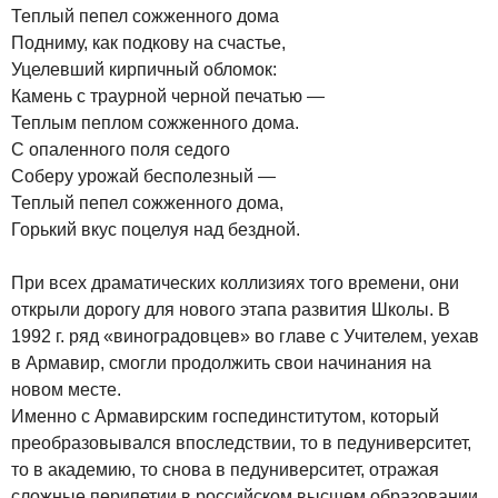
Теплый пепел сожженного дома
Подниму, как подкову на счастье,
Уцелевший кирпичный обломок:
Камень с траурной черной печатью —
Теплым пеплом сожженного дома.
С опаленного поля седого
Соберу урожай бесполезный —
Теплый пепел сожженного дома,
Горький вкус поцелуя над бездной.
При всех драматических коллизиях того времени, они
открыли дорогу для нового этапа развития Школы. В
1992 г. ряд «виноградовцев» во главе с Учителем, уехав
в Армавир, смогли продолжить свои начинания на
новом месте.
Именно с Армавирским госпединститутом, который
преобразовывался впоследствии, то в педуниверситет,
то в академию, то снова в педуниверситет, отражая
сложные перипетии в российском высшем образовании,