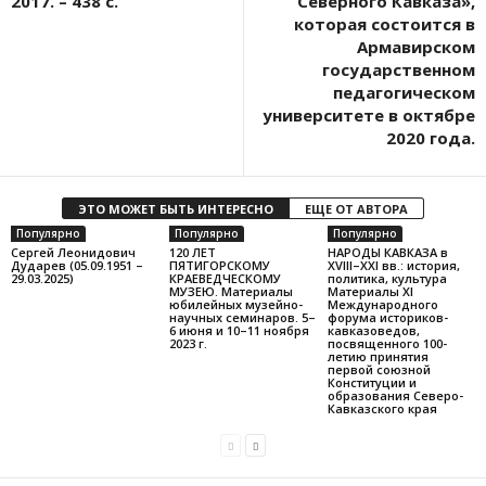
2017. – 438 c.
Северного Кавказа»,
которая состоится в
Армавирском
государственном
педагогическом
университете в октябре
2020 года.
ЭТО МОЖЕТ БЫТЬ ИНТЕРЕСНО
ЕЩЕ ОТ АВТОРА
Популярно
Популярно
Популярно
Сергей Леонидович
120 ЛЕТ
НАРОДЫ КАВКАЗА в
Дударев (05.09.1951 –
ПЯТИГОРСКОМУ
XVIII–XXI вв.: история,
29.03.2025)
КРАЕВЕДЧЕСКОМУ
политика, культура
МУЗЕЮ. Материалы
Материалы XI
юбилейных музейно-
Международного
научных семинаров. 5–
форума историков-
6 июня и 10–11 ноября
кавказоведов,
2023 г.
посвященного 100-
летию принятия
первой союзной
Конституции и
образования Северо-
Кавказского края