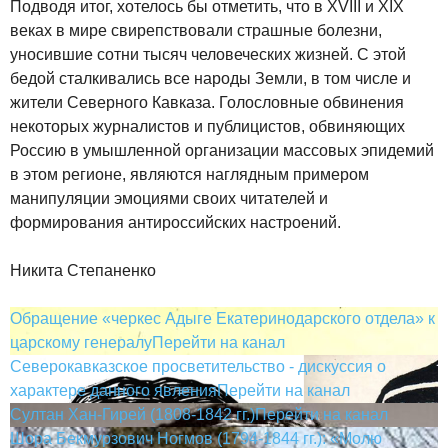
Подводя итог, хотелось бы отметить, что в XVIII и XIX
веках в мире свирепствовали страшные болезни,
уносившие сотни тысяч человеческих жизней. С этой
бедой сталкивались все народы Земли, в том числе и
жители Северного Кавказа. Голословные обвинения
некоторых журналистов и публицистов, обвиняющих
Россию в умышленной организации массовых эпидемий
в этом регионе, являются наглядным примером
манипуляции эмоциями своих читателей и
формирования антироссийских настроений.
Никита Степаненко
Обращение «черкес Адыге Екатеринодарского отдела» к
царскому генералу
Перейти на канал
Северокавказское просветительство - дискуссия о
характере данного явления
Перейти на канал
Султан Хан-Гирей (1808-1842 гг.)
Перейти на канал
Шора Бекмурзович Ногмов (1794-1844 гг.): «Молю