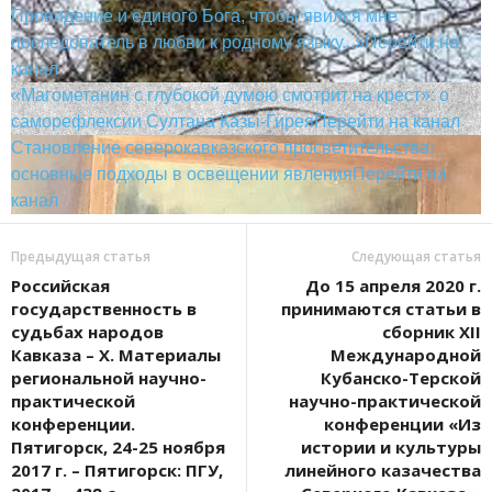
Провидение и единого Бога, чтобы явился мне
последователь в любви к родному языку...»
Перейти на
канал
«Магометанин с глубокой думою смотрит на крест»: о
саморефлексии Султана Казы-Гирея
Перейти на канал
Становление северокавказского просветительства:
основные подходы в освещении явления
Перейти на
канал
Предыдущая статья
Следующая статья
Российская
До 15 апреля 2020 г.
государственность в
принимаются статьи в
судьбах народов
сборник XII
Кавказа – X. Материалы
Международной
региональной научно-
Кубанско-Терской
практической
научно-практической
конференции.
конференции «Из
Пятигорск, 24-25 ноября
истории и культуры
2017 г. – Пятигорск: ПГУ,
линейного казачества