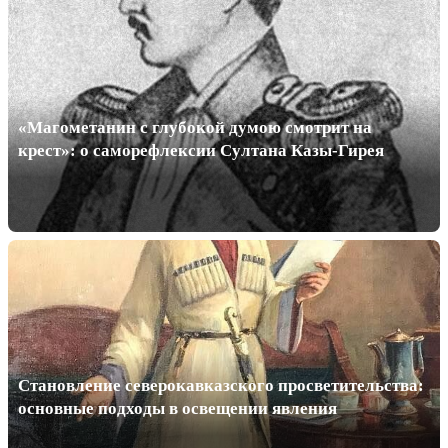
«Магометанин с глубокой думою смотрит на
крест»: о саморефлексии Султана Казы-Гирея
Становление северокавказского просветительства:
основные подходы в освещении явления