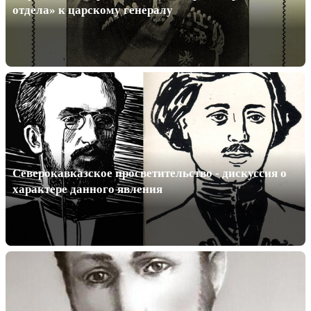
отдела» к царскому генералу
Северокавказское просветительство - дискуссия о
характере данного явления