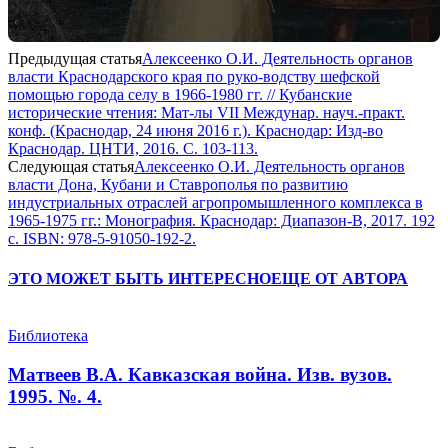
Предыдущая статья
Алексеенко О.И. Деятельность органов
власти Краснодарского края по руко-водству шефской
помощью города селу в 1966-1980 гг. // Кубанские
исторические чтения: Мат-лы VII Междунар. науч.-практ.
конф. (Краснодар, 24 июня 2016 г.). Краснодар: Изд-во
Краснодар. ЦНТИ, 2016. С. 103-113.
Следующая статья
Алексеенко О.И. Деятельность органов
власти Дона, Кубани и Ставрополья по развитию
индустриальных отраслей агропромышленного комплекса в
1965-1975 гг.: Монография. Краснодар: Диапазон-В, 2017. 192
с. ISBN: 978-5-91050-192-2.
ЭТО МОЖЕТ БЫТЬ ИНТЕРЕСНО
ЕЩЕ ОТ АВТОРА
Библиотека
Матвеев В.А. Кавказская война. Изв. вузов.
1995. №. 4.