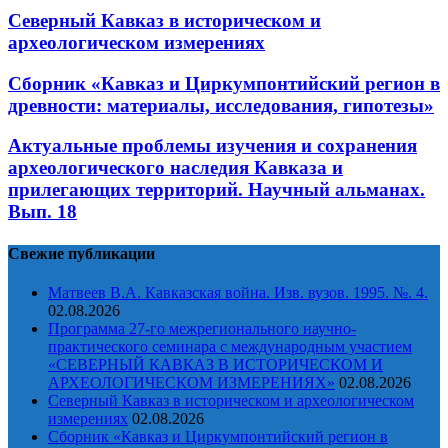
Северный Кавказ в историческом и
археологическом измерениях
Сборник «Кавказ и Циркумпонтийский регион в
древности: материалы, исследования, гипотезы»
Актуальные проблемы изучения и сохранения
археологического наследия Кавказа и
прилегающих территорий. Научный альманах.
Вып. 18
Свежие публикации
Матвеев В.А. Кавказская война. Изв. вузов. 1995. №. 4.
02.08.2026
Программа 27-го межрегионального научно-
практического семинара с международным участием
«СЕВЕРНЫЙ КАВКАЗ В ИСТОРИЧЕСКОМ И
АРХЕОЛОГИЧЕСКОМ ИЗМЕРЕНИЯХ»
02.08.2026
Северный Кавказ в историческом и археологическом
измерениях
02.08.2026
Сборник «Кавказ и Циркумпонтийский регион в