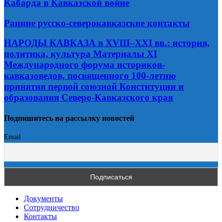
Кабарда в Кавказской войне
Ранние русско-северокавказские контакты
НАРОДЫ КАВКАЗА в XVIII–XXI вв.: история,
политика, культура Материалы XI
Международного форума историков-
кавказоведов, посвященного 100-летию
принятия первой союзной Конституции и
образования Северо-Кавказского края
Подпишитесь на рассылку новостей
Email
Документы
Сотрудничество
Контакты