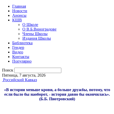
Главная
Новости
Анонсы
КШВ
О Школе
О В.Б.Виноградове
Члены Школы
Издания Школы
Библиотека
Гендер
Видео
Контакты
Популярно
Поиск
Пятница, 7 августа, 2026
Российский Кавказ
«В истории меньше крови, а больше дружбы, потому, что
если было бы наоборот, - история давно бы окончилась».
(Б.Б. Пиотровский)