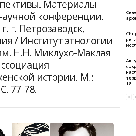
пективы. Материалы
Сев
научной конференции.
арх
г. г. Петрозаводск,
Сбо
ия / Институт этнологии
рег
исс
м. Н.Н. Миклухо-Маклая
Акт
ассоциация
сох
нас
енской истории. М.:
тер
18
С. 77-78.