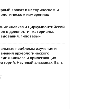
ерный Кавказ в историческом и
еологическом измерениях
рник «Кавказ и Циркумпонтийский
ион в древности: материалы,
ледования, гипотезы»
уальные проблемы изучения и
ранения археологического
ледия Кавказа и прилегающих
риторий. Научный альманах. Вып.