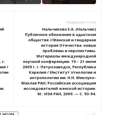
Следующая статья
ий
Нальчикова Е.А. (Нальчик)
Публичное обнажение в адыгском
обществе //Женская и гендерная
история Отечества: новые
проблемы и перспективы.
Материалы международной
 г.
научной конференции. 19 – 21 июня
ия /
2009 г. г. Петрозаводск, Республика
огии
Карелия / Институт этнологии и
антропологии им. Н.Н. Миклухо-
Маклая РАН; Российская ассоциация
и.
исследователей женской истории.
М.: ИЭА РАН, 2009. — С. 93-94.
Т АВТОРА