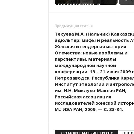
последователь в
любви к родному
языку...»
Предыдущая статья
Текуева М.А. (Нальчик) Кавказск
адюльтер: мифы и реальность //
Женская и гендерная история
Отечества: новые проблемы и
перспективы. Материалы
международной научной
конференции. 19 – 21 июня 2009 г.
Петрозаводск, Республика Карел
Институт этнологии и антропол
им. Н.Н. Миклухо-Маклая РАН;
Российская ассоциация
исследователей женской истори
М.: ИЭА РАН, 2009. — С. 33-34.
ЭТО МОЖЕТ БЫТЬ ИНТЕРЕСНО
ЕЩЕ О