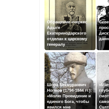
Обращение «черкес
Севе
Адыге
прос
Екатеринодарского
диск
отдела» к царскому
данн
генералу
Шора Бекмурзович
«Маг
Ногмов (1794-1844 гг.):
глуб
«Молю Провидение и
смот
единого Бога, чтобы
сам
явился мне
Султ