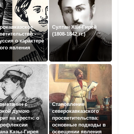
рокавказское
Султан Хан-Гирей
ветительство -
(1808-1842 гг.)
уссия о характере
ого явления
ометанин с
Становление
окой думою
северокавказского
рит на крест»: о
просветительства:
орефлексии
основные подходы в
ана Казы-Гирея
освещении явления