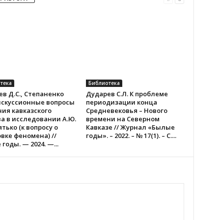
тека
Библиотека
в Д.С., Степаненко
Дударев С.Л. К проблеме
искуссионные вопросы
периодизации конца
ия кавказского
Средневековья – Нового
а в исследовании А.Ю.
времени на Северном
тько (к вопросу о
Кавказе // Журнал «Былые
вке феномена) //
годы». – 2022. – № 17(1). – С....
годы. — 2024. —...