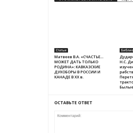
Статьи
Библио
Матвеев В.А. «СЧАСТЬЕ…
Дударе
МОЖЕТ ДАТЬ ТОЛЬКО
Н.С. Д
РОДИНА»: КАВКАЗСКИЕ
изучен
ДУХОБОРЫ В РОССИИ И
рабств
КАНАДЕ В XX в.
Перетя
тракто
Былые 
ОСТАВЬТЕ ОТВЕТ