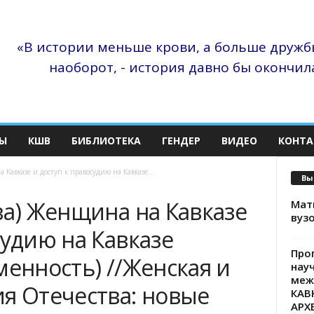
«В истории меньше крови, а больше дружбы
наоборот, - история давно бы окончила
Ы
КШВ
БИБЛИОТЕКА
ГЕНДЕР
ВИДЕО
КОНТА
 Кавказе и доступ к правосудию на Кавказе...
Вы
ва) Женщина на Кавказе
Матв
вузо
судию на Кавказе
Про
менность) //Женская и
нау
меж
ия Отечества: новые
КАВ
АРХ