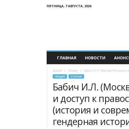
ПЯТНИЦА, 7 АВГУСТА, 2026
Р
о
с
с
и
й
с
к
ГЛАВНАЯ
НОВОСТИ
АНОНС
и
й
Домой
Гендер
Бабич И.Л. (Москва) Женщина на
К
ГЕНДЕР
СТАТЬИ
а
Бабич И.Л. (Моск
в
к
и доступ к право
а
з
(история и совре
гендерная истор