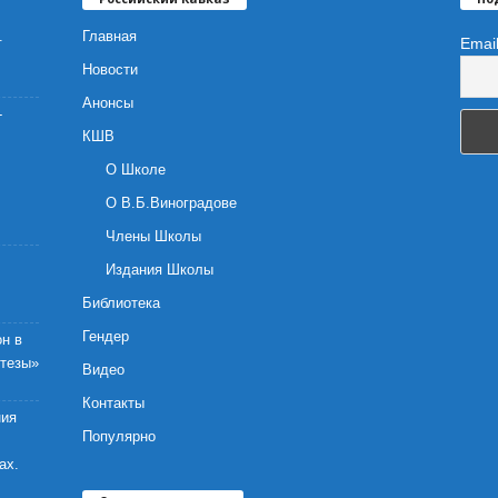
.
Главная
Emai
Новости
Анонсы
-
КШВ
О Школе
О В.Б.Виноградове
Члены Школы
Издания Школы
Библиотека
Гендер
н в
отезы»
Видео
Контакты
ния
Популярно
ах.