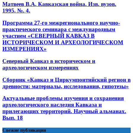
Матвеев В.А. Кавказская война. Изв. вузов.
1995. №. 4.
Программа 27-го межрегионального научно-
практического семинара с международным
участием «СЕВЕРНЫЙ КАВКАЗ В
ИСТОРИЧЕСКОМ И АРХЕОЛОГИЧЕСКОМ
ИЗМЕРЕНИЯХ»
Северный Кавказ в историческом и
археологическом измерениях
Сборник «Кавказ и Циркумпонтийский регион в
древности: материалы, исследования, гипотезы»
Актуальные проблемы изучения и сохранения
археологического наследия Кавказа и
прилегающих территорий. Научный альманах.
Вып. 18
Свежие публикации