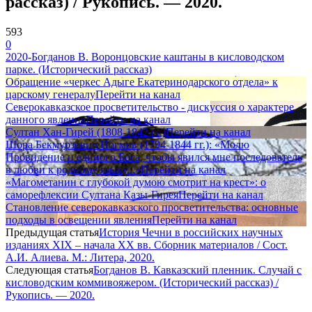
рассказ) / Рукопись. — 2020.
593
0
2020-Богданов В. Воронцовские каштаны в кисловодском
парке. (Исторический рассказ)
Обращение «черкес Адыге Екатеринодарского отдела» к
царскому генералу
Перейти на канал
Северокавказское просветительство - дискуссия о характере
данного явления
Перейти на канал
Султан Хан-Гирей (1808-1842 гг.)
Перейти на канал
Шора Бекмурзович Ногмов (1794-1844 гг.): «Молю
Провидение и единого Бога, чтобы явился мне последователь
в любви к родному языку...»
Перейти на канал
«Магометанин с глубокой думою смотрит на крест»: о
саморефлексии Султана Казы-Гирея
Перейти на канал
Становление северокавказского просветительства: основные
подходы в освещении явления
Перейти на канал
Предыдущая статья
История Чечни в российских научных
изданиях ХΙХ – начала ХХ вв. Сборник материалов / Сост.
А.И. Алиева. М.: Литера, 2020.
Следующая статья
Богданов В. Кавказский пленник. Случай с
кисловодским коммивояжером. (Исторический рассказ) /
Рукопись. — 2020.