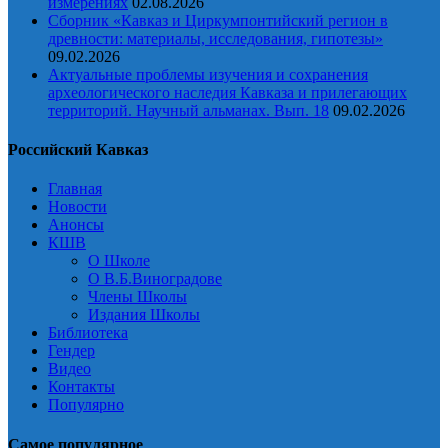
измерениях
02.08.2026
Сборник «Кавказ и Циркумпонтийский регион в
древности: материалы, исследования, гипотезы»
09.02.2026
Актуальные проблемы изучения и сохранения
археологического наследия Кавказа и прилегающих
территорий. Научный альманах. Вып. 18
09.02.2026
Российский Кавказ
Главная
Новости
Анонсы
КШВ
О Школе
О В.Б.Виноградове
Члены Школы
Издания Школы
Библиотека
Гендер
Видео
Контакты
Популярно
Самое популярное