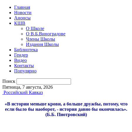
Главная
Новости
Анонсы
КШВ
О Школе
О В.Б.Виноградове
Члены Школы
Издания Школы
Библиотека
Гендер
Видео
Контакты
Популярно
Поиск
Пятница, 7 августа, 2026
Российский Кавказ
«В истории меньше крови, а больше дружбы, потому, что
если было бы наоборот, - история давно бы окончилась».
(Б.Б. Пиотровский)