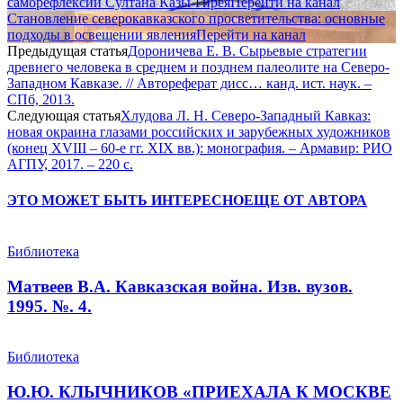
саморефлексии Султана Казы-Гирея
Перейти на канал
Становление северокавказского просветительства: основные
подходы в освещении явления
Перейти на канал
Предыдущая статья
Дороничева Е. В. Сырьевые стратегии
древнего человека в среднем и позднем палеолите на Северо-
Западном Кавказе. // Автореферат дисс… канд. ист. наук. –
СПб, 2013.
Следующая статья
Хлудова Л. Н. Северо-Западный Кавказ:
новая окраина глазами российских и зарубежных художников
(конец XVIII – 60-е гг. XIX вв.): монография. – Армавир: РИО
АГПУ, 2017. – 220 с.
ЭТО МОЖЕТ БЫТЬ ИНТЕРЕСНО
ЕЩЕ ОТ АВТОРА
Библиотека
Матвеев В.А. Кавказская война. Изв. вузов.
1995. №. 4.
Библиотека
Ю.Ю. КЛЫЧНИКОВ «ПРИЕХАЛА К МОСКВЕ