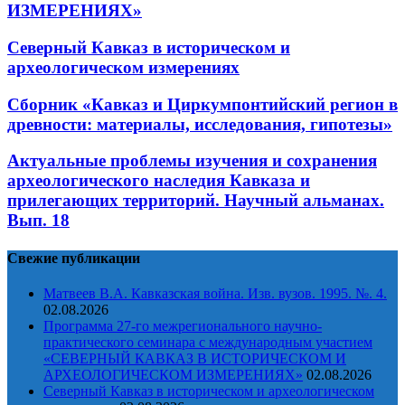
ИЗМЕРЕНИЯХ»
Северный Кавказ в историческом и
археологическом измерениях
Сборник «Кавказ и Циркумпонтийский регион в
древности: материалы, исследования, гипотезы»
Актуальные проблемы изучения и сохранения
археологического наследия Кавказа и
прилегающих территорий. Научный альманах.
Вып. 18
Свежие публикации
Матвеев В.А. Кавказская война. Изв. вузов. 1995. №. 4.
02.08.2026
Программа 27-го межрегионального научно-
практического семинара с международным участием
«СЕВЕРНЫЙ КАВКАЗ В ИСТОРИЧЕСКОМ И
АРХЕОЛОГИЧЕСКОМ ИЗМЕРЕНИЯХ»
02.08.2026
Северный Кавказ в историческом и археологическом