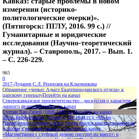
Кавказ: старые проблемы в новом
измерении (историко-
политологические очерки)».
(Пятигорск: ПГЛУ, 2016. 99 с.) //
Гуманитарные и юридические
исследования (Научно-теоретический
журнал). – Ставрополь, 2017. – Вып. 1.
– С. 226-229.
965
0
2017-Дударев С.Л. Рецензия на Клычникова
Обращение «черкес Адыге Екатеринодарского отдела» к
царскому генералу
Перейти на канал
Северокавказское просветительство - дискуссия о характере
данного явления
Перейти на канал
Султан Хан-Гирей (1808-1842 гг.)
Перейти на канал
Шора Бекмурзович Ногмов (1794-1844 гг.): «Молю
Провидение и единого Бога, чтобы явился мне последователь
в любви к родному языку...»
Перейти на канал
«Магометанин с глубокой думою смотрит на крест»: о