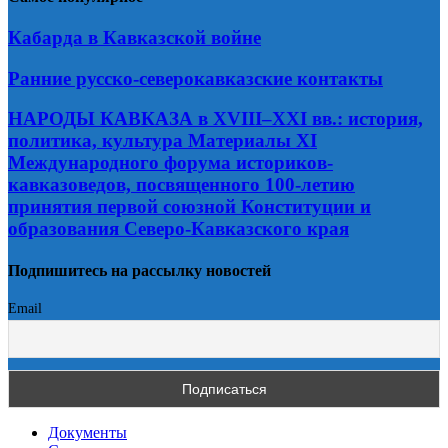
Кабарда в Кавказской войне
Ранние русско-северокавказские контакты
НАРОДЫ КАВКАЗА в XVIII–XXI вв.: история,
политика, культура Материалы XI
Международного форума историков-
кавказоведов, посвященного 100-летию
принятия первой союзной Конституции и
образования Северо-Кавказского края
Подпишитесь на рассылку новостей
Email
Документы