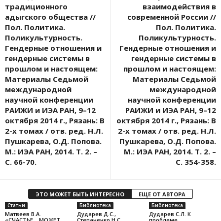
традиционного
взаимодействия в
адыгского общества //
современной России //
Пол. Политика.
Пол. Политика.
Поликультурность.
Поликультурность.
Гендерные отношения и
Гендерные отношения и
гендерные системы в
гендерные системы в
прошлом и настоящем:
прошлом и настоящем:
Материалы Седьмой
Материалы Седьмой
международной
международной
научной конференции
научной конференции
РАИЖИ и ИЭА РАН, 9–12
РАИЖИ и ИЭА РАН, 9–12
октября 2014 г., Рязань: В
октября 2014 г., Рязань: В
2-х томах / отв. ред. Н.Л.
2-х томах / отв. ред. Н.Л.
Пушкарева, О.Д. Попова.
Пушкарева, О.Д. Попова.
М.: ИЭА РАН, 2014. Т. 2. –
М.: ИЭА РАН, 2014. Т. 2. –
С. 66-70.
С. 354-358.
ЭТО МОЖЕТ БЫТЬ ИНТЕРЕСНО
ЕЩЕ ОТ АВТОРА
Статьи
Библиотека
Библиотека
Матвеев В.А.
Дударев Д.С.,
Дударев С.Л. К
«СЧАСТЬЕ… МОЖЕТ
Степаненко Н.С.
проблеме