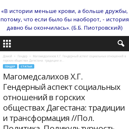
«В истории меньше крови, а больше дружбы,
потому, что если было бы наоборот, - история
давно бы окончилась». (Б.Б. Пиотровский)
Домой
Гендер
Магомедсалихов Х.Г. Гендерный аспект социальных отношений в
горских обществах Дагестана: традиции и...
ГЕНДЕР
СТАТЬИ
Магомедсалихов Х.Г.
Гендерный аспект социальных
отношений в горских
обществах Дагестана: традиции
и трансформация //Пол.
Политика. Поликультурность.