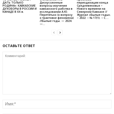
ДАТЬ ТОЛЬКО
Дискуссионные
периодизации конца
РОДИНА»: КАВКАЗСКИЕ
вопросы изучения
Средневековья –
ДУХОБОРЫ В РОССИИ И
кавказского рабства в
Нового времени на
КАНАДЕ В XX в.
исследовании А.Ю.
Северном Кавказе //
Перетятько (к вопросу
Журнал «Былые годы».
о трактовке феномена)
– 2022. – № 17(1). – С....
//Былые годы. — 2024.
—...
ОСТАВЬТЕ ОТВЕТ