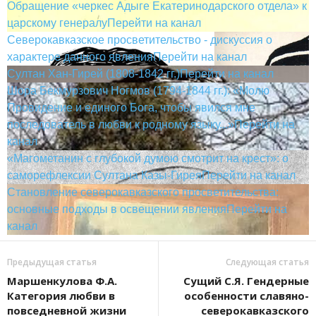
Обращение «черкес Адыге Екатеринодарского отдела» к
царскому генералу
Перейти на канал
Северокавказское просветительство - дискуссия о
характере данного явления
Перейти на канал
Султан Хан-Гирей (1808-1842 гг.)
Перейти на канал
Шора Бекмурзович Ногмов (1794-1844 гг.): «Молю
Провидение и единого Бога, чтобы явился мне
последователь в любви к родному языку...»
Перейти на
канал
«Магометанин с глубокой думою смотрит на крест»: о
саморефлексии Султана Казы-Гирея
Перейти на канал
Становление северокавказского просветительства:
основные подходы в освещении явления
Перейти на
канал
Предыдущая статья
Следующая статья
Маршенкулова Ф.А.
Сущий С.Я. Гендерные
Категория любви в
особенности славяно-
повседневной жизни
северокавказского