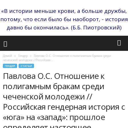
«В истории меньше крови, а больше дружбы,
потому, что если было бы наоборот, - история
давно бы окончилась». (Б.Б. Пиотровский)
Домой
Гендер
Павлова О.С. Отношение к полигамным бракам среди
чеченской молодежи //Российская...
ГЕНДЕР
СТАТЬИ
Павлова О.С. Отношение к
полигамным бракам среди
чеченской молодежи //
Российская гендерная история с
«юга» на «запад»: прошлое
определяет настоящее.