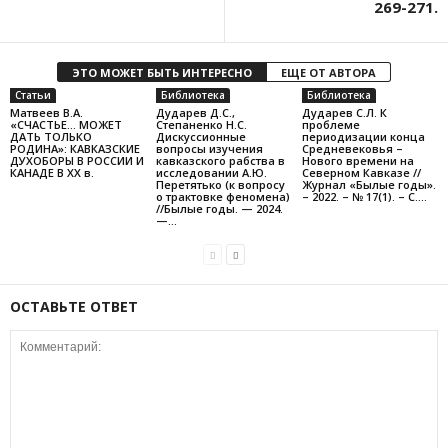
269-271.
ЭТО МОЖЕТ БЫТЬ ИНТЕРЕСНО
ЕЩЕ ОТ АВТОРА
Статьи
Библиотека
Библиотека
Матвеев В.А.
Дударев Д.С.,
Дударев С.Л. К
«СЧАСТЬЕ… МОЖЕТ
Степаненко Н.С.
проблеме
ДАТЬ ТОЛЬКО
Дискуссионные
периодизации конца
РОДИНА»: КАВКАЗСКИЕ
вопросы изучения
Средневековья –
ДУХОБОРЫ В РОССИИ И
кавказского рабства в
Нового времени на
КАНАДЕ В XX в.
исследовании А.Ю.
Северном Кавказе //
Перетятько (к вопросу
Журнал «Былые годы».
о трактовке феномена)
– 2022. – № 17(1). – С....
//Былые годы. — 2024.
—...
ОСТАВЬТЕ ОТВЕТ