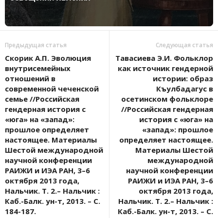
Предыдущая статья
Следующая статья
Скорик А.П. Эволюция
Тавасиева Э.И. Фольклор
внутрисемейных
как источник гендерной
отношений в
истории: образ
современной чеченской
Къулбадагус в
семье //Российская
осетинском фольклоре
гендерная история с
//Российская гендерная
«юга» на «запад»:
история с «юга» на
прошлое определяет
«запад»: прошлое
настоящее. Материалы
определяет настоящее.
Шестой международной
Материалы Шестой
научной конференции
международной
РАИЖИ и ИЭА РАН, 3–6
научной конференции
октября 2013 года,
РАИЖИ и ИЭА РАН, 3–6
Нальчик. Т. 2.– Нальчик :
октября 2013 года,
Каб.-Балк. ун-т, 2013. – С.
Нальчик. Т. 2.– Нальчик :
184-187.
Каб.-Балк. ун-т, 2013. – С.