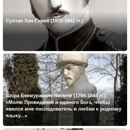
Султан Хан-Гирей (1808-1842 гг.)
Шора Бекмурзович Ногмов (1794-1844 гг.):
«Молю Провидение и единого Бога, чтобы
явился мне последователь в любви к родному
языку...»