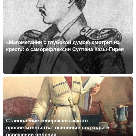
«Магометанин с глубокой думою смотрит на
крест»: о саморефлексии Султана Казы-Гирея
Становление северокавказского
просветительства: основные подходы в
освещении явления