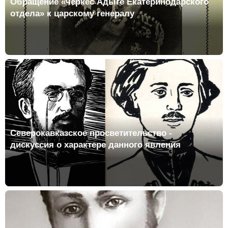
Обращение «черкес Адыге Екатеринодарского
отдела» к царскому генералу
Северокавказское просветительство -
дискуссия о характере данного явления