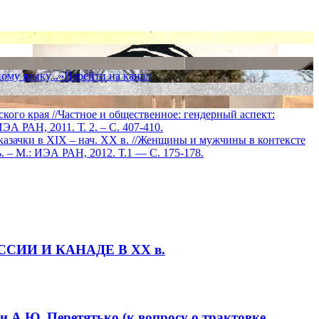
ому языку...»
Перейти на канал
ого края //Частное и общественное: гендерный аспект:
 РАН, 2011. Т. 2. – С. 407-410.
азачки в XIX – нач. ХХ в. //Женщины и мужчины в контексте
– М.: ИЭА РАН, 2012. Т.1 — С. 175-178.
СИИ И КАНАДЕ В XX в.
и А.Ю. Перетятько (к вопросу о трактовке