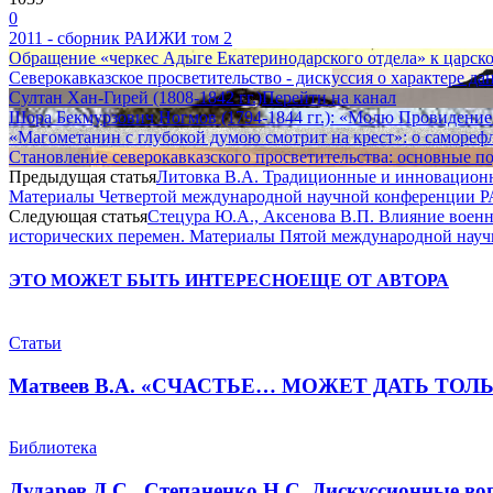
0
2011 - сборник РАИЖИ том 2
Обращение «черкес Адыге Екатеринодарского отдела» к царск
Северокавказское просветительство - дискуссия о характере да
Султан Хан-Гирей (1808-1842 гг.)
Перейти на канал
Шора Бекмурзович Ногмов (1794-1844 гг.): «Молю Провидение и
«Магометанин с глубокой думою смотрит на крест»: о самореф
Становление северокавказского просветительства: основные п
Предыдущая статья
Литовка В.А. Традиционные и инновационны
Материалы Четвертой международной научной конференции РАИЖ
Следующая статья
Стецура Ю.А., Аксенова В.П. Влияние военн
исторических перемен. Материалы Пятой международной научно
ЭТО МОЖЕТ БЫТЬ ИНТЕРЕСНО
ЕЩЕ ОТ АВТОРА
Статьи
Матвеев В.А. «СЧАСТЬЕ… МОЖЕТ ДАТЬ ТОЛ
Библиотека
Дударев Д.С., Степаненко Н.С. Дискуссионные во