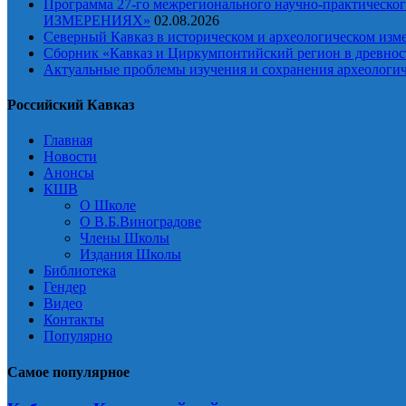
Программа 27-го межрегионального научно-практи
ИЗМЕРЕНИЯХ»
02.08.2026
Северный Кавказ в историческом и археологическом изм
Сборник «Кавказ и Циркумпонтийский регион в древност
Актуальные проблемы изучения и сохранения археологич
Российский Кавказ
Главная
Новости
Анонсы
КШВ
О Школе
О В.Б.Виноградове
Члены Школы
Издания Школы
Библиотека
Гендер
Видео
Контакты
Популярно
Самое популярное