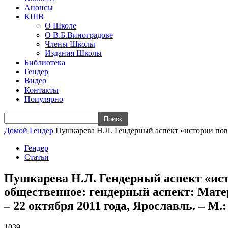
Анонсы
КШВ
О Школе
О В.Б.Виноградове
Члены Школы
Издания Школы
Библиотека
Гендер
Видео
Контакты
Популярно
Домой
Гендер
Пушкарева Н.Л. Гендерный аспект «истории повс
Гендер
Статьи
Пушкарева Н.Л. Гендерный аспект «ист
общественное: гендерный аспект: Ма
– 22 октября 2011 года, Ярославль. – М.: 
1039