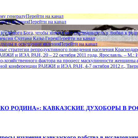
ому генералу
Перейти на канал
нного явления
Перейти на канал
 единого Бога, чтобы явился мне последователь в любви к родн
лексии Султана Казы-Гирея
Перейти на канал
одходы в освещении явления
Перейти на канал
е стратегии репродуктивного поведения населения Краснодарск
И и ИЭА РАН, 20 – 22 октября 2011 года, Ярославль. – М.: ИЭА
о-хозяйственного фактора на процесс маскулинности женщины-к
й конференции РАИЖИ и ИЭА РАН, 4-7 октября 2012 г., Тверь. 
ЬКО РОДИНА»: КАВКАЗСКИЕ ДУХОБОРЫ В РОС
просы изучения кавказского рабства в исследовани