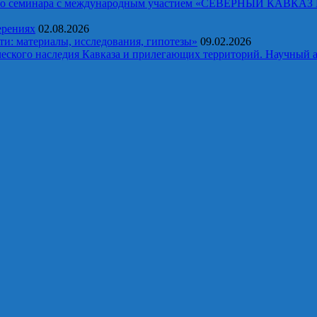
ческого семинара с международным участием «СЕВЕРНЫЙ 
ерениях
02.08.2026
и: материалы, исследования, гипотезы»
09.02.2026
еского наследия Кавказа и прилегающих территорий. Научный а