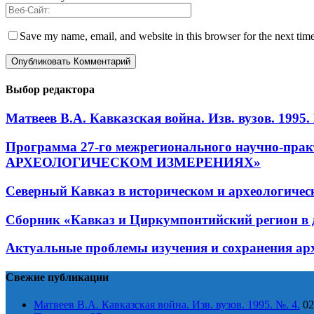
Save my name, email, and website in this browser for the next tim
Выбор редактора
Матвеев В.А. Кавказская война. Изв. вузов. 1995. 
Программа 27-го межрегионального научно-п
АРХЕОЛОГИЧЕСКОМ ИЗМЕРЕНИЯХ»
Северный Кавказ в историческом и археологичес
Сборник «Кавказ и Циркумпонтийский регион в д
Актуальные проблемы изучения и сохранения ар
Свежие публикации
Матвеев В.А. Кавказская война. Изв. вузов. 1995. №. 4.
02