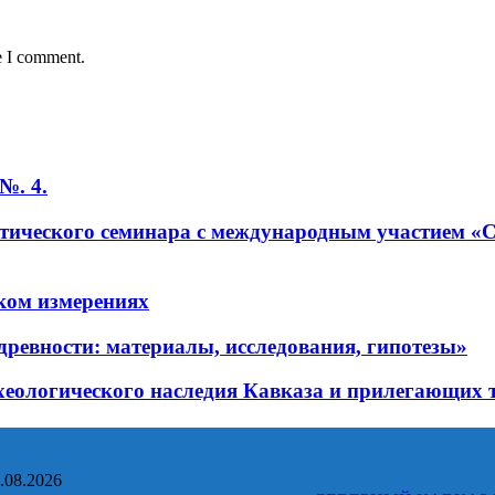
e I comment.
№. 4.
рактического семинара с международным учас
ком измерениях
ревности: материалы, исследования, гипотезы»
хеологического наследия Кавказа и прилегающих 
.08.2026