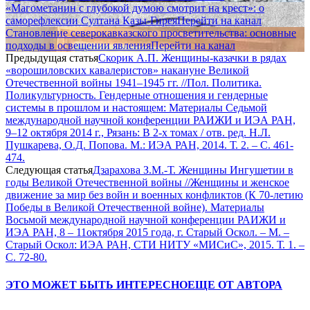
«Магометанин с глубокой думою смотрит на крест»: о
саморефлексии Султана Казы-Гирея
Перейти на канал
Становление северокавказского просветительства: основные
подходы в освещении явления
Перейти на канал
Предыдущая статья
Скорик А.П. Женщины-казачки в рядах
«ворошиловских кавалеристов» накануне Великой
Отечественной войны 1941–1945 гг. //Пол. Политика.
Поликультурность. Гендерные отношения и гендерные
системы в прошлом и настоящем: Материалы Седьмой
международной научной конференции РАИЖИ и ИЭА РАН,
9–12 октября 2014 г., Рязань: В 2-х томах / отв. ред. Н.Л.
Пушкарева, О.Д. Попова. М.: ИЭА РАН, 2014. Т. 2. – С. 461-
474.
Следующая статья
Дзарахова З.М.-Т. Женщины Ингушетии в
годы Великой Отечественной войны //Женщины и женское
движение за мир без войн и военных конфликтов (К 70-летию
Победы в Великой Отечественной войне). Материалы
Восьмой международной научной конференции РАИЖИ и
ИЭА РАН, 8 – 11октября 2015 года, г. Старый Оскол. – М. –
Старый Оскол: ИЭА РАН, СТИ НИТУ «МИСиС», 2015. Т. 1. –
С. 72-80.
ЭТО МОЖЕТ БЫТЬ ИНТЕРЕСНО
ЕЩЕ ОТ АВТОРА