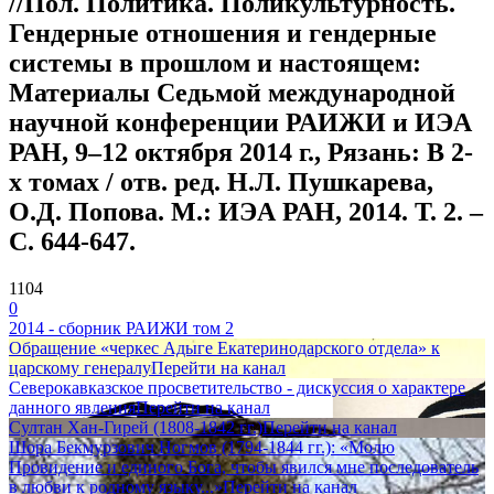
//Пол. Политика. Поликультурность.
Гендерные отношения и гендерные
системы в прошлом и настоящем:
Материалы Седьмой международной
научной конференции РАИЖИ и ИЭА
РАН, 9–12 октября 2014 г., Рязань: В 2-
х томах / отв. ред. Н.Л. Пушкарева,
О.Д. Попова. М.: ИЭА РАН, 2014. Т. 2. –
С. 644-647.
1104
0
2014 - сборник РАИЖИ том 2
Обращение «черкес Адыге Екатеринодарского отдела» к
царскому генералу
Перейти на канал
Северокавказское просветительство - дискуссия о характере
данного явления
Перейти на канал
Султан Хан-Гирей (1808-1842 гг.)
Перейти на канал
Шора Бекмурзович Ногмов (1794-1844 гг.): «Молю
Провидение и единого Бога, чтобы явился мне последователь
в любви к родному языку...»
Перейти на канал