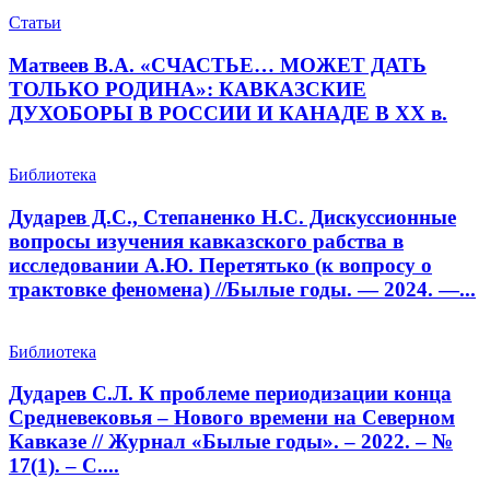
Статьи
Матвеев В.А. «СЧАСТЬЕ… МОЖЕТ ДАТЬ
ТОЛЬКО РОДИНА»: КАВКАЗСКИЕ
ДУХОБОРЫ В РОССИИ И КАНАДЕ В XX в.
Библиотека
Дударев Д.С., Степаненко Н.С. Дискуссионные
вопросы изучения кавказского рабства в
исследовании А.Ю. Перетятько (к вопросу о
трактовке феномена) //Былые годы. — 2024. —...
Библиотека
Дударев С.Л. К проблеме периодизации конца
Средневековья – Нового времени на Северном
Кавказе // Журнал «Былые годы». – 2022. – №
17(1). – С....