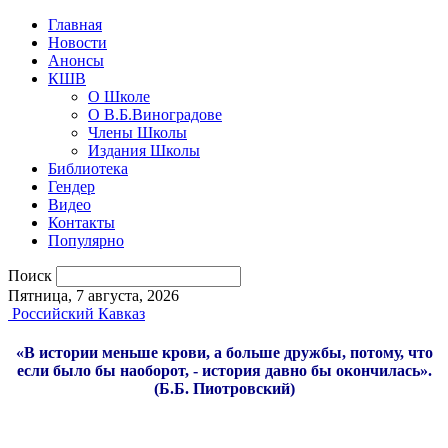
Главная
Новости
Анонсы
КШВ
О Школе
О В.Б.Виноградове
Члены Школы
Издания Школы
Библиотека
Гендер
Видео
Контакты
Популярно
Поиск
Пятница, 7 августа, 2026
Российский Кавказ
«В истории меньше крови, а больше дружбы, потому, что
если было бы наоборот, - история давно бы окончилась».
(Б.Б. Пиотровский)