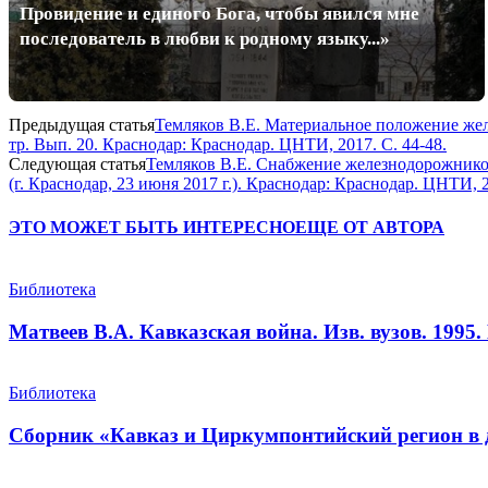
Провидение и единого Бога, чтобы явился мне
последователь в любви к родному языку...»
Предыдущая статья
Темляков В.Е. Материальное положение желе
тр. Вып. 20. Краснодар: Краснодар. ЦНТИ, 2017. С. 44-48.
Следующая статья
Темляков В.Е. Снабжение железнодорожников 
(г. Краснодар, 23 июня 2017 г.). Краснодар: Краснодар. ЦНТИ, 2
ЭТО МОЖЕТ БЫТЬ ИНТЕРЕСНО
ЕЩЕ ОТ АВТОРА
Библиотека
Матвеев В.А. Кавказская война. Изв. вузов. 1995. 
Библиотека
Сборник «Кавказ и Циркумпонтийский регион в д