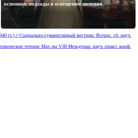
основные подходы в освещении явления
 гг.) // Социально-гуманитарный вестник: Всерос. сб. науч.
орические чтения: Мат-лы VIII Междунар. науч.-практ. конф.