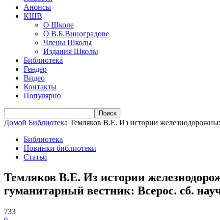
Анонсы
КШВ
О Школе
О В.Б.Виноградове
Члены Школы
Издания Школы
Библиотека
Гендер
Видео
Контакты
Популярно
Домой
Библиотека
Темляков В.Е. Из истории железнодорожных
Библиотека
Новинки библиотеки
Статьи
Темляков В.Е. Из истории железнодоро
гуманитарный вестник: Всерос. сб. науч.
733