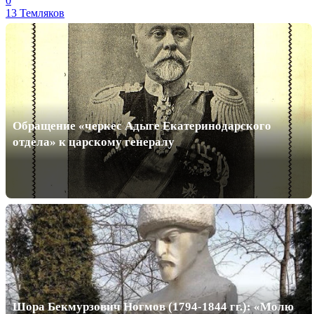
0
13 Темляков
Обращение «черкес Адыге Екатеринодарского
отдела» к царскому генералу
Шора Бекмурзович Ногмов (1794-1844 гг.): «Молю