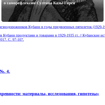
о саморефлексии Султана Казы-Гирея
знодорожников Кубани в годы предвоенных пятилеток (1929-1940
Кубани продуктами и товарами в 1929-1935 гг. // Кубанские ист
017. С. 97-107.
№. 4.
ревности: материалы, исследования, гипотезы»