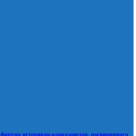
форума историков-кавказоведов, посвященного