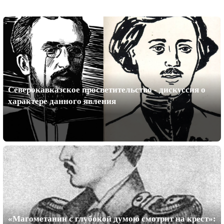
Северокавказское просветительство - дискуссия о
характере данного явления
«Магометанин с глубокой думою смотрит на крест»: