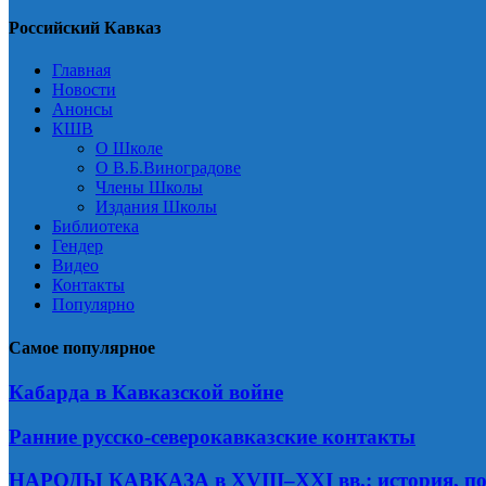
Российский Кавказ
Главная
Новости
Анонсы
КШВ
О Школе
О В.Б.Виноградове
Члены Школы
Издания Школы
Библиотека
Гендер
Видео
Контакты
Популярно
Самое популярное
Кабарда в Кавказской войне
Ранние русско-северокавказские контакты
НАРОДЫ КАВКАЗА в XVIII–XXI вв.: история, по