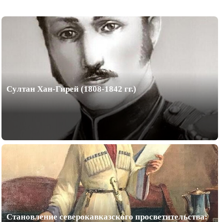
Султан Хан-Гирей (1808-1842 гг.)
Становление северокавказского просветительства: