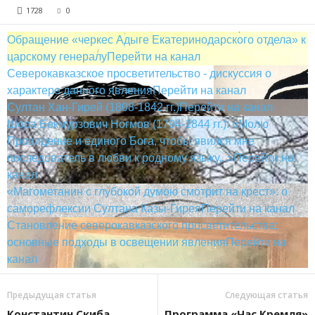
1728
0
Обращение «черкес Адыге Екатеринодарского отдела» к
царскому генералу
Перейти на канал
Северокавказское просветительство - дискуссия о
характере данного явления
Перейти на канал
Султан Хан-Гирей (1808-1842 гг.)
Перейти на канал
Шора Бекмурзович Ногмов (1794-1844 гг.): «Молю
Провидение и единого Бога, чтобы явился мне
последователь в любви к родному языку...»
Перейти на
канал
«Магометанин с глубокой думою смотрит на крест»: о
саморефлексии Султана Казы-Гирея
Перейти на канал
Становление северокавказского просветительства:
основные подходы в освещении явления
Перейти на
канал
Предыдущая статья
Следующая статья
Константин Скиба,
Программа «Час Кремля»