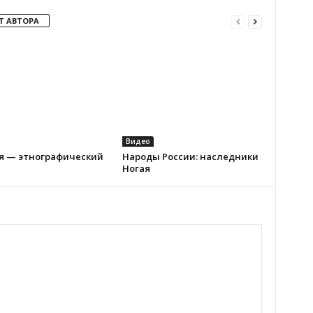
Т АВТОРА
Видео
я — этнографический
Народы России: наследники
Ногая