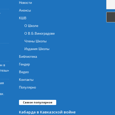
Новости
Анонсы
-
КШВ
О Школе
О В.Б.Виноградове
Члены Школы
Издания Школы
Библиотека
Гендер
н в
отезы»
Видео
Контакты
ния
Популярно
ах.
Самое популярное
Кабарда в Кавказской войне