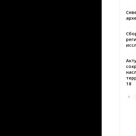
Сев
арх
Сбо
рег
исс
Акт
сох
нас
тер
18