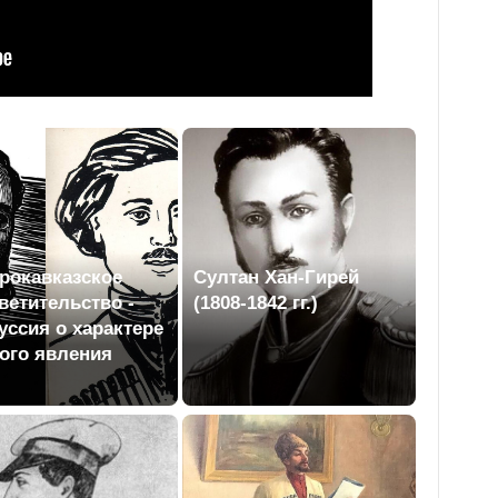
рокавказское
Султан Хан-Гирей
ветительство -
(1808-1842 гг.)
уссия о характере
ого явления