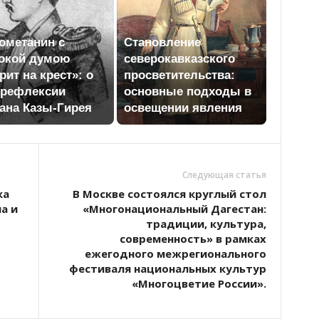
ометанин с
Становление
окой думою
северокавказского
рит на крест»: о
просветительства:
орефлексии
основные подходы в
ана Казы-Гирея
освещении явления
Следующая статья
ка
В Москве состоялся круглый стол
а и
«Многонациональный Дагестан:
традиции, культура,
современность» в рамках
ежегодного межрегионального
фестиваля национальных культур
«Многоцветие России».