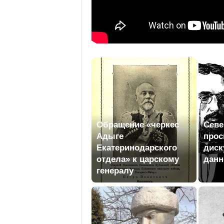
Обращение «черкес
Севе
Адыге
прос
Екатеринодарского
диск
отдела» к царскому
данн
генералу