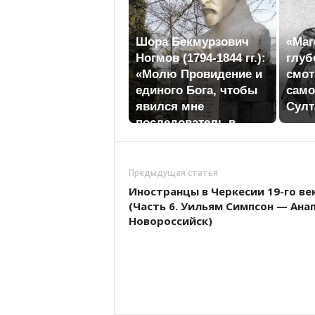
Шора Бекмурзович
«Маг
Ногмов (1794-1844 гг.):
глуб
«Молю Провидение и
смот
единого Бога, чтобы
сам
явился мне
Султ
последователь в
любви к родному
языку...»
Предыдущая статья
Иностранцы в Черкесии 19-го ве
(Часть 6. Уильям Симпсон — Анап
Новороссийск)