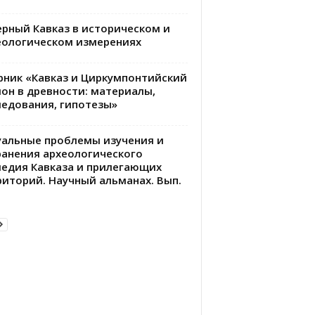
ерный Кавказ в историческом и
еологическом измерениях
рник «Кавказ и Циркумпонтийский
ион в древности: материалы,
ледования, гипотезы»
уальные проблемы изучения и
ранения археологического
ледия Кавказа и прилегающих
риторий. Научный альманах. Вып.