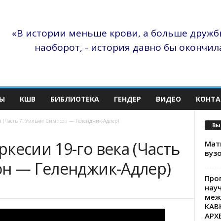
«В истории меньше крови, а больше дружбы
наоборот, - история давно бы окончила
Ы
КШВ
БИБЛИОТЕКА
ГЕНДЕР
ВИДЕО
КОНТА
а (Часть 7. Уильям Симпсон — Геленджик-Адлер)
Вы
кесии 19-го века (Часть
Матв
вузо
он — Геленджик-Адлер)
Про
нау
меж
КАВ
АРХ