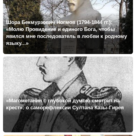
Шора Бекмурзович Ногмов (1794-1844 гг.):
«Молю Провидение и единого Бога, чтобы
явился мне последователь в любви к родному
языку...»
«Магометанин с глубокой думою смотрит на
крест»: о саморефлексии Султана Казы-Гирея