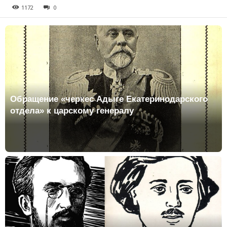
1172
0
Обращение «черкес Адыге Екатеринодарского
отдела» к царскому генералу