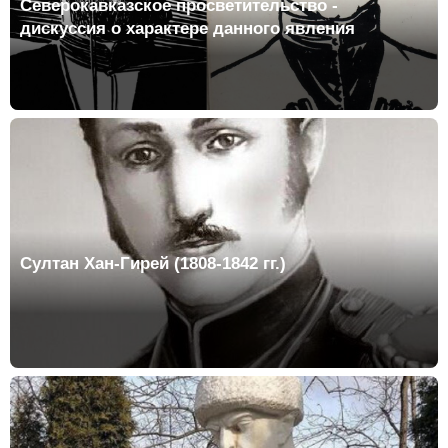
Северокавказское просветительство -
дискуссия о характере данного явления
Султан Хан-Гирей (1808-1842 гг.)