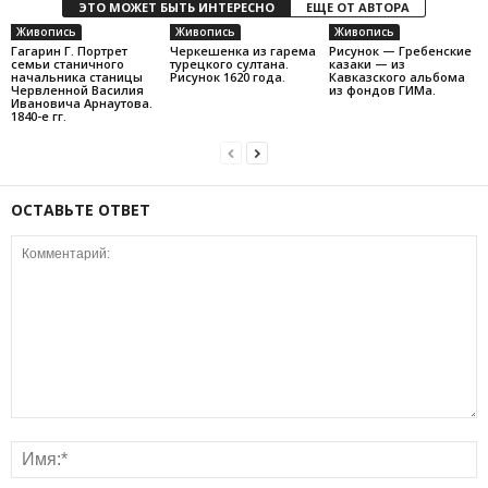
ЭТО МОЖЕТ БЫТЬ ИНТЕРЕСНО
ЕЩЕ ОТ АВТОРА
Живопись
Живопись
Живопись
Гагарин Г. Портрет
Черкешенка из гарема
Рисунок — Гребенские
семьи станичного
турецкого султана.
казаки — из
начальника станицы
Рисунок 1620 года.
Кавказского альбома
Червленной Василия
из фондов ГИМа.
Ивановича Арнаутова.
1840-е гг.
ОСТАВЬТЕ ОТВЕТ