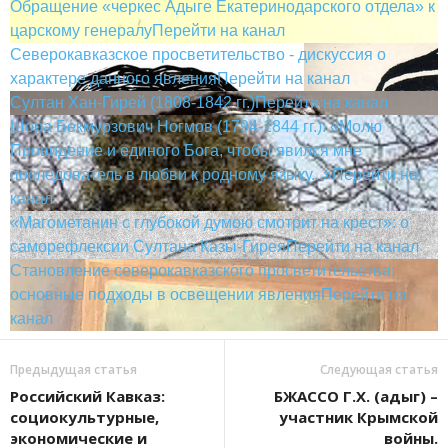
Обращение «черкес Адыге Екатеринодарского отдела» к
царскому генералу
Перейти на канал
Северокавказское просветительство - дискуссия о
характере данного явления
Перейти на канал
Султан Хан-Гирей (1808-1842 гг.)
Перейти на канал
Шора Бекмурзович Ногмов (1794-1844 гг.): «Молю
Провидение и единого Бога, чтобы явился мне
последователь в любви к родному языку...»
Перейти на
канал
«Магометанин с глубокой думою смотрит на крест»: о
саморефлексии Султана Казы-Гирея
Перейти на канал
Становление северокавказского просветительства:
основные подходы в освещении явления
Перейти на
канал
Предыдущая статья
Следующая статья
Российский Кавказ:
БЖАССО Г.Х. (адыг) –
социокультурные,
участник Крымской
экономические и
войны.