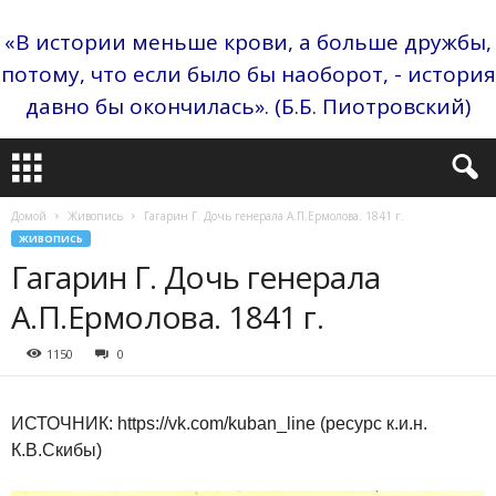
«В истории меньше крови, а больше дружбы,
потому, что если было бы наоборот, - история
давно бы окончилась». (Б.Б. Пиотровский)
Домой
Живопись
Гагарин Г. Дочь генерала А.П.Ермолова. 1841 г.
ЖИВОПИСЬ
Гагарин Г. Дочь генерала
А.П.Ермолова. 1841 г.
1150
0
ИСТОЧНИК: https://vk.com/kuban_line (ресурс к.и.н.
К.В.Скибы)