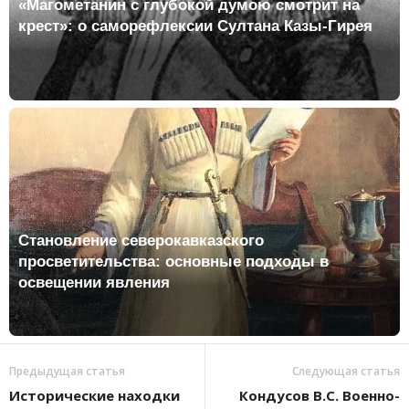
«Магометанин с глубокой думою смотрит на
крест»: о саморефлексии Султана Казы-Гирея
Становление северокавказского
просветительства: основные подходы в
освещении явления
Предыдущая статья
Следующая статья
Исторические находки
Кондусов В.С. Военно-