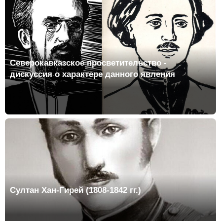
Северокавказское просветительство -
дискуссия о характере данного явления
Султан Хан-Гирей (1808-1842 гг.)