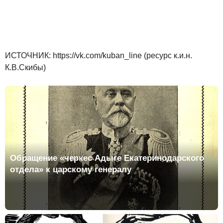
ИСТОЧНИК: https://vk.com/kuban_line (ресурс к.и.н.
К.В.Скибы)
Обращение «черкес Адыге Екатеринодарского
отдела» к царскому генералу