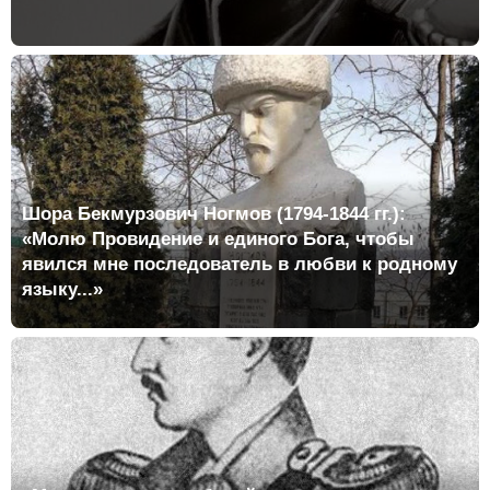
Шора Бекмурзович Ногмов (1794-1844 гг.):
«Молю Провидение и единого Бога, чтобы
явился мне последователь в любви к родному
языку...»