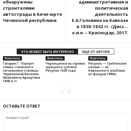
обнаружены
административная и
строителями
политическая
автострады в Бачи-юрте
деятельность
Чеченской республики
Е.А.Головина на Кавказе
в 1838-1842 гг. /Дисс…
к.и.н. – Краснодар, 2017.
ЭТО МОЖЕТ БЫТЬ ИНТЕРЕСНО
ЕЩЕ ОТ АВТОРА
Живопись
Живопись
Живопись
Гагарин Г. Портрет
Черкешенка из гарема
Рисунок — Гребенские
семьи станичного
турецкого султана.
казаки — из
начальника станицы
Рисунок 1620 года.
Кавказского альбома
Червленной Василия
из фондов ГИМа.
Ивановича Арнаутова.
1840-е гг.
ОСТАВЬТЕ ОТВЕТ