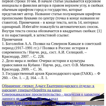
первой строки 10 мм. В начале статьи указывается курсивом
инициалы и фамилия автора в правом верхнем углу, в скобках
обычным шрифтом город и государство, которые
представляет автор. Название статьи полужирным шрифтом
прописными буквами по центру (точка в конце названия не
ставится). Примечания – в конце текста, кегль 14, интервал
одинарный. Избегайте пожалуйста автоматических сносок.
Внутри текста сноска обозначается в квадратных скобках: [1]
и по нарастающей, в затекстовой ссылке:
Примечания
1. Боголюбов А.А. Поляки на Северном Кавказе в советский
период (1917–1991 гг.) // Поляки в России: история и
современность / Научн. ред., сост. А.И. Селицкий. –
Краснодар, 2007. – С. 228.
2. Дело мира и любви: Очерки истории и культуры
православия на Кубани / Научн. ред., сост. О.В. Матвеев.
Краснодар, 2009. – С. 36.
3. Государственный архив Краснодарского края (ГАКК). – Ф
260. – Оп. 1. – Д. 164. – Л. 1.
Обращение «черкес Адыге Екатеринодарского отдела» к
царскому генералу
Перейти на канал
Северокавказское просветительство - дискуссия о характере
данного явления
Перейти на канал
Султан Хан-Гирей (1808-1842 гг.)
Перейти на канал