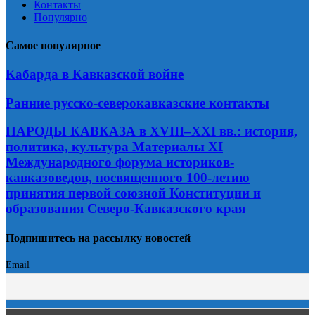
Контакты
Популярно
Самое популярное
Кабарда в Кавказской войне
Ранние русско-северокавказские контакты
НАРОДЫ КАВКАЗА в XVIII–XXI вв.: история,
политика, культура Материалы XI
Международного форума историков-
кавказоведов, посвященного 100-летию
принятия первой союзной Конституции и
образования Северо-Кавказского края
Подпишитесь на рассылку новостей
Email