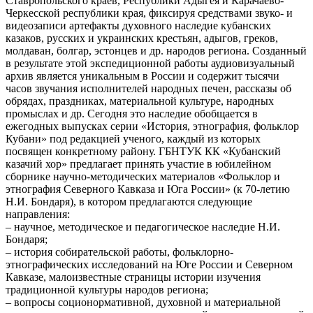
Ставропольского краев, Республики Адыгея и Карачаево-
Черкесской республики края, фиксируя средствами звуко- и
видеозаписи артефакты духовного наследие кубанских
казаков, русских и украинских крестьян, адыгов, греков,
молдаван, болгар, эстонцев и др. народов региона. Созданный
в результате этой экспедиционной работы аудиовизуальный
архив является уникальным в России и содержит тысячи
часов звучания исполнителей народных печен, рассказы об
обрядах, праздниках, материальной культуре, народных
промыслах и др. Сегодня это наследие обобщается в
ежегодных выпусках серии «История, этнография, фольклор
Кубани» под редакцией ученого, каждый из которых
посвящен конкретному району. ГБНТУК КК «Кубанский
казачий хор» предлагает принять участие в юбилейном
сборнике научно-методических материалов «Фольклор и
этнография Северного Кавказа и Юга России» (к 70-летию
Н.И. Бондаря), в котором предлагаются следующие
направления:
– научное, методическое и педагогическое наследие Н.И.
Бондаря;
– история собирательской работы, фольклорно-
этнографических исследований на Юге России и Северном
Кавказе, малоизвестные страницы истории изучения
традиционной культуры народов региона;
– вопросы соционормативной, духовной и материальной