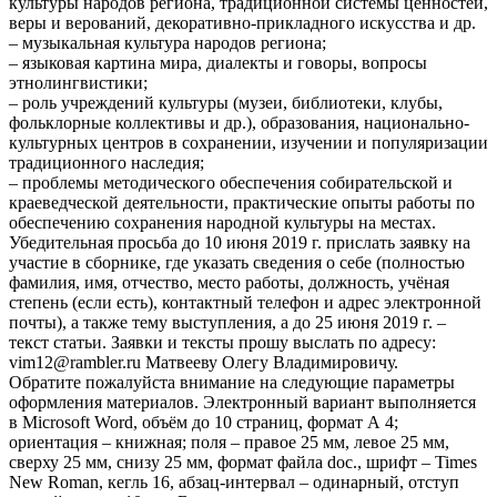
культуры народов региона, традиционной системы ценностей,
веры и верований, декоративно-прикладного искусства и др.
– музыкальная культура народов региона;
– языковая картина мира, диалекты и говоры, вопросы
этнолингвистики;
– роль учреждений культуры (музеи, библиотеки, клубы,
фольклорные коллективы и др.), образования, национально-
культурных центров в сохранении, изучении и популяризации
традиционного наследия;
– проблемы методического обеспечения собирательской и
краеведческой деятельности, практические опыты работы по
обеспечению сохранения народной культуры на местах.
Убедительная просьба до 10 июня 2019 г. прислать заявку на
участие в сборнике, где указать сведения о себе (полностью
фамилия, имя, отчество, место работы, должность, учёная
степень (если есть), контактный телефон и адрес электронной
почты), а также тему выступления, а до 25 июня 2019 г. –
текст статьи. Заявки и тексты прошу выслать по адресу:
vim12@rambler.ru Матвееву Олегу Владимировичу.
Обратите пожалуйста внимание на следующие параметры
оформления материалов. Электронный вариант выполняется
в Microsoft Word, объём до 10 страниц, формат А 4;
ориентация – книжная; поля – правое 25 мм, левое 25 мм,
сверху 25 мм, снизу 25 мм, формат файла doc., шрифт – Times
New Roman, кегль 16, абзац-интервал – одинарный, отступ