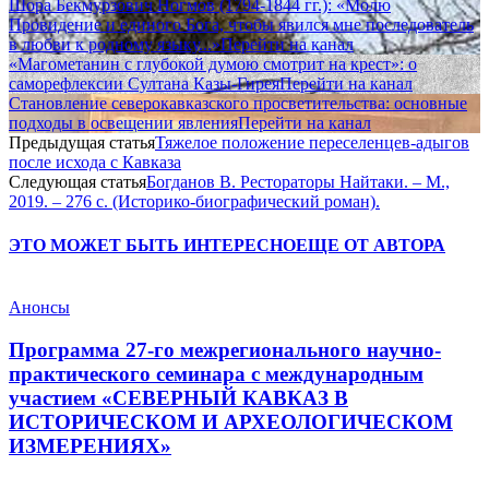
Шора Бекмурзович Ногмов (1794-1844 гг.): «Молю
Провидение и единого Бога, чтобы явился мне последователь
в любви к родному языку...»
Перейти на канал
«Магометанин с глубокой думою смотрит на крест»: о
саморефлексии Султана Казы-Гирея
Перейти на канал
Становление северокавказского просветительства: основные
подходы в освещении явления
Перейти на канал
Предыдущая статья
Тяжелое положение переселенцев-адыгов
после исхода с Кавказа
Следующая статья
Богданов В. Рестораторы Найтаки. – М.,
2019. – 276 с. (Историко-биографический роман).
ЭТО МОЖЕТ БЫТЬ ИНТЕРЕСНО
ЕЩЕ ОТ АВТОРА
Анонсы
Программа 27-го межрегионального научно-
практического семинара с международным
участием «СЕВЕРНЫЙ КАВКАЗ В
ИСТОРИЧЕСКОМ И АРХЕОЛОГИЧЕСКОМ
ИЗМЕРЕНИЯХ»