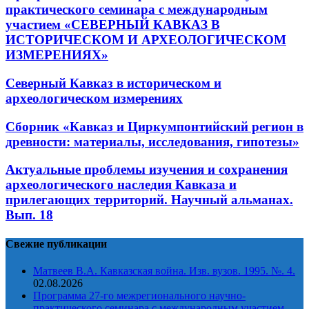
практического семинара с международным
участием «СЕВЕРНЫЙ КАВКАЗ В
ИСТОРИЧЕСКОМ И АРХЕОЛОГИЧЕСКОМ
ИЗМЕРЕНИЯХ»
Северный Кавказ в историческом и
археологическом измерениях
Сборник «Кавказ и Циркумпонтийский регион в
древности: материалы, исследования, гипотезы»
Актуальные проблемы изучения и сохранения
археологического наследия Кавказа и
прилегающих территорий. Научный альманах.
Вып. 18
Свежие публикации
Матвеев В.А. Кавказская война. Изв. вузов. 1995. №. 4.
02.08.2026
Программа 27-го межрегионального научно-
практического семинара с международным участием