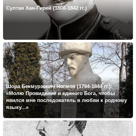
Султан Хан-Гирей (1808-1842 гг.)
Шора Бекмурзович Ногмов (1794-1844 гг.):
«Молю Провидение и единого Бога, чтобы
явился мне последователь в любви к родному
языку...»