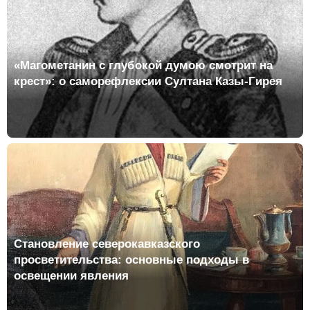
«Магометанин с глубокой думою смотрит на
крест»: о саморефлексии Султана Казы-Гирея
Становление северокавказского
просветительства: основные подходы в
освещении явления