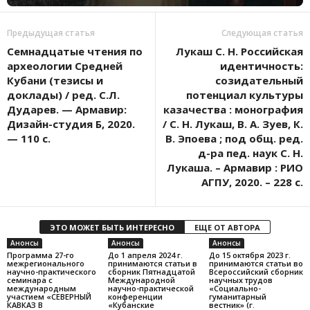
Предыдущая статья
Следующая статья
Семнадцатые чтения по
Лукаш С. Н. Российская
археологии Средней
идентичность:
Кубани (тезисы и
созидательный
доклады) / ред. С.Л.
потенциал культуры
Дударев. — Армавир:
казачества : монография
Дизайн-студия Б, 2020.
/ С. Н. Лукаш, В. А. Зуев, К.
— 110 с.
В. Эпоева ; под общ. ред.
д-ра пед. наук С. Н.
Лукаша. – Армавир : РИО
АГПУ, 2020. – 228 с.
ЭТО МОЖЕТ БЫТЬ ИНТЕРЕСНО
ЕЩЕ ОТ АВТОРА
Анонсы
Анонсы
Анонсы
Программа 27-го
До 1 апреля 2024 г.
До 15 октября 2023 г.
межрегионального
принимаются статьи в
принимаются статьи во
научно-практического
сборник Пятнадцатой
Всероссийский сборник
семинара с
Международной
научных трудов
международным
научно-практической
«Социально-
участием «СЕВЕРНЫЙ
конференции
гуманитарный
КАВКАЗ В
«Кубанские
вестник» (г.