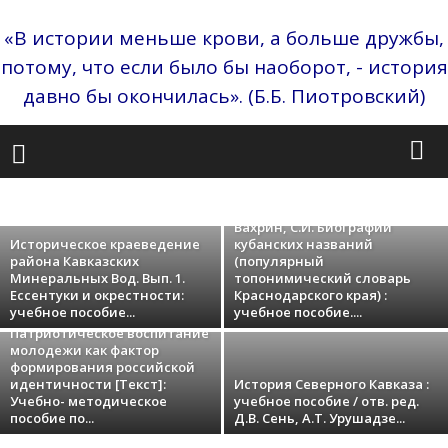
«В истории меньше крови, а больше дружбы,
потому, что если было бы наоборот, - история
давно бы окончилась». (Б.Б. Пиотровский)
Пелих А.Л., Ктиторов С.Н., Грицких И.В.,
Коваленко Н.С., Басов И.И. Историко-
культурные и природные объекты в
восточной зоне Кубани с...
АНОНСЫ
БЕЗ РУБРИКИ
БИБЛИОТЕКА
ВИДЕО
ВИНОГРАДОВ
ВЫБОР РЕДАКТОРА
ГЕНДЕР
ДИССЕРТАЦИИ
ЖИВОПИСЬ
Вахрин, С.И. Биографии
ИЗДАНИЯ ШКОЛЫ
ИМИ ГОРДИТСЯ РОССИЯ
МОНОГРАФИИ
Историческое краеведение
кубанских названий
НОВОСТИ
ПОПУЛЯРНО
ПОСОБИЯ
СБОРНИКИ
СТАТЬИ
района Кавказских
(популярный
ЧЛЕНЫ ШКОЛЫ
ШКОЛА
Минеральных Вод. Вып. 1.
топонимический словарь
Ессентуки и окрестности:
Краснодарского края) :
учебное пособие...
учебное пособие....
Патриотическое воспитание
молодежи как фактор
формирования российской
идентичности [Текст]:
История Северного Кавказа :
Учебно- методическое
учебное пособие / отв. ред.
пособие по...
Д.В. Сень, А.Т. Урушадзе...