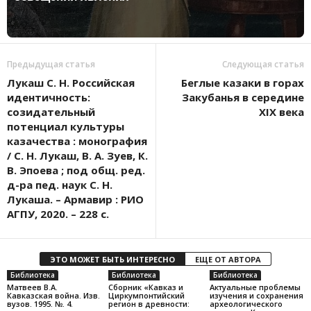
Предыдущая статья
Следующая статья
Лукаш С. Н. Российская
Беглые казаки в горах
идентичность:
Закубанья в середине
созидательный
XIX века
потенциал культуры
казачества : монография
/ С. Н. Лукаш, В. А. Зуев, К.
В. Эпоева ; под общ. ред.
д-ра пед. наук С. Н.
Лукаша. – Армавир : РИО
АГПУ, 2020. – 228 с.
ЭТО МОЖЕТ БЫТЬ ИНТЕРЕСНО
ЕЩЕ ОТ АВТОРА
Библиотека
Библиотека
Библиотека
Матвеев В.А.
Сборник «Кавказ и
Актуальные проблемы
Кавказская война. Изв.
Циркумпонтийский
изучения и сохранения
вузов. 1995. №. 4.
регион в древности:
археологического