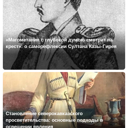
«Магометанин с глубокой думою смотрит на
крест»: о саморефлексии Султана Казы-Гирея
Становление северокавказского
просветительства: основные подходы в
освещении явления