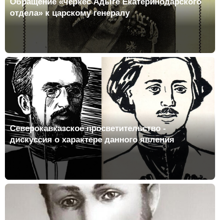
Обращение «черкес Адыге Екатеринодарского
отдела» к царскому генералу
Северокавказское просветительство -
дискуссия о характере данного явления