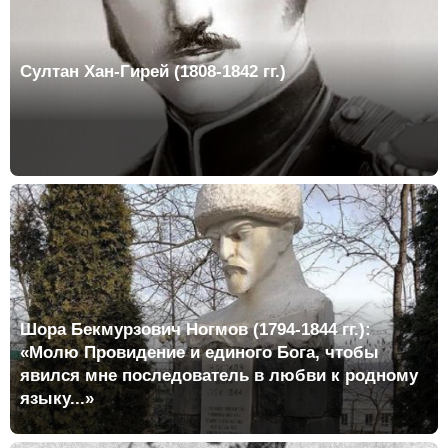
Султан Хан-Гирей (1808-1842 гг.)
Шора Бекмурзович Ногмов (1794-1844 гг.):
«Молю Провидение и единого Бога, чтобы
явился мне последователь в любви к родному
языку...»