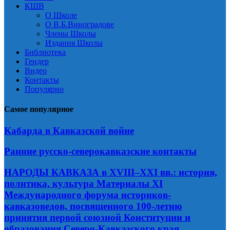
КШВ
О Школе
О В.Б.Виноградове
Члены Школы
Издания Школы
Библиотека
Гендер
Видео
Контакты
Популярно
Самое популярное
Кабарда в Кавказской войне
Ранние русско-северокавказские контакты
НАРОДЫ КАВКАЗА в XVIII–XXI вв.: история,
политика, культура Материалы XI
Международного форума историков-
кавказоведов, посвященного 100-летию
принятия первой союзной Конституции и
образования Северо-Кавказского края