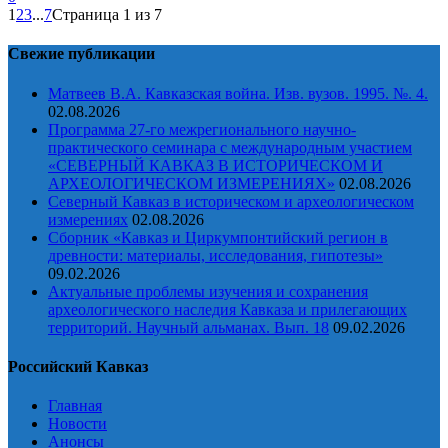
1
2
3
...
7
Страница 1 из 7
Свежие публикации
Матвеев В.А. Кавказская война. Изв. вузов. 1995. №. 4.
02.08.2026
Программа 27-го межрегионального научно-
практического семинара с международным участием
«СЕВЕРНЫЙ КАВКАЗ В ИСТОРИЧЕСКОМ И
АРХЕОЛОГИЧЕСКОМ ИЗМЕРЕНИЯХ»
02.08.2026
Северный Кавказ в историческом и археологическом
измерениях
02.08.2026
Сборник «Кавказ и Циркумпонтийский регион в
древности: материалы, исследования, гипотезы»
09.02.2026
Актуальные проблемы изучения и сохранения
археологического наследия Кавказа и прилегающих
территорий. Научный альманах. Вып. 18
09.02.2026
Российский Кавказ
Главная
Новости
Анонсы