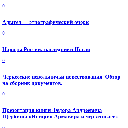
0
Адыгея — этнографический очерк
0
Народы России: наследники Ногая
0
Черкесские невольничьи повествования. Обзор
на сборник документов.
0
Презентация книги Федора Андреевича
Щербины «История Армавира и черкесогаев»
0