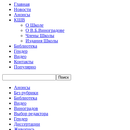
Главная
Новости
Анонсы
КШВ
О Школе
О В.Б.Виноградове
Члены Школы
Издания Школы
Библиотека
Гендер
Видео
Контакты
Популярно
Анонсы
Без рубрики
Библиотека
Видео
Виноградов
Выбор редактора
Гендер
Диссертации
Живопись