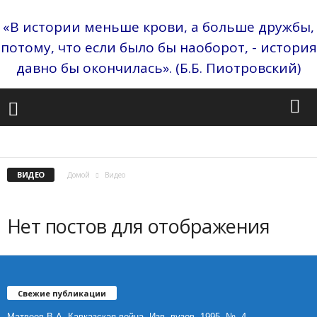
«В истории меньше крови, а больше дружбы,
потому, что если было бы наоборот, - история
давно бы окончилась». (Б.Б. Пиотровский)
АНОНСЫ
БЕЗ РУБРИКИ
БИБЛИОТЕКА
ВИДЕО
ВИНОГРАДОВ
ВЫБОР РЕДАКТОРА
ГЕНДЕР
ДИССЕРТАЦИИ
ЖИВОПИСЬ
ИЗДАНИЯ ШКОЛЫ
ИМИ ГОРДИТСЯ РОССИЯ
МОНОГРАФИИ
НОВОСТИ
ПОПУЛЯРНО
ПОСОБИЯ
СБОРНИКИ
СТАТЬИ
ВИДЕО
Домой
Видео
ЧЛЕНЫ ШКОЛЫ
ШКОЛА
Нет постов для отображения
Свежие публикации
Матвеев В.А. Кавказская война. Изв. вузов. 1995. №. 4.