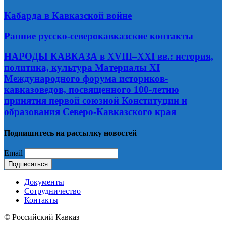
Кабарда в Кавказской войне
Ранние русско-северокавказские контакты
НАРОДЫ КАВКАЗА в XVIII–XXI вв.: история,
политика, культура Материалы XI
Международного форума историков-
кавказоведов, посвященного 100-летию
принятия первой союзной Конституции и
образования Северо-Кавказского края
Подпишитесь на рассылку новостей
Email
Документы
Сотрудничество
Контакты
© Российский Кавказ