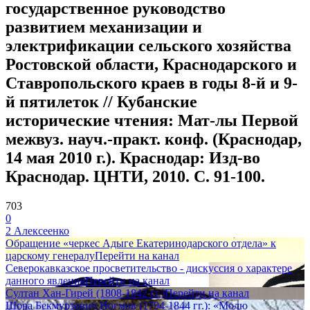
государственное руководство
развитием механизации и
электрификации сельского хозяйства
Ростовской области, Краснодарского и
Ставропольского краев в годы 8-й и 9-
й пятилеток // Кубанские
исторические чтения: Мат-лы Первой
межвуз. науч.-практ. конф. (Краснодар,
14 мая 2010 г.). Краснодар: Изд-во
Краснодар. ЦНТИ, 2010. С. 91-100.
703
0
2 Алексеенко
Обращение «черкес Адыге Екатеринодарского отдела» к
царскому генералу
Перейти на канал
Северокавказское просветительство - дискуссия о характере
данного явления
Перейти на канал
Султан Хан-Гирей (1808-1842 гг.)
Перейти на канал
Шора Бекмурзович Ногмов (1794-1844 гг.): «Молю