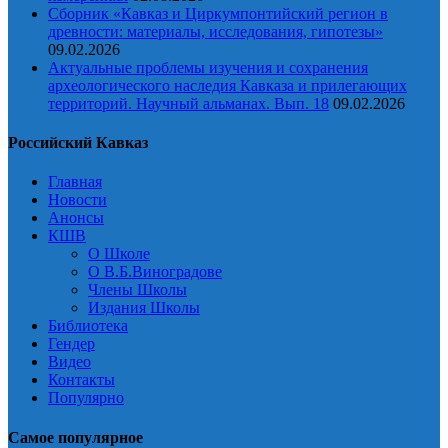
Сборник «Кавказ и Циркумпонтийский регион в
древности: материалы, исследования, гипотезы»
09.02.2026
Актуальные проблемы изучения и сохранения
археологического наследия Кавказа и прилегающих
территорий. Научный альманах. Вып. 18
09.02.2026
Российский Кавказ
Главная
Новости
Анонсы
КШВ
О Школе
О В.Б.Виноградове
Члены Школы
Издания Школы
Библиотека
Гендер
Видео
Контакты
Популярно
Самое популярное