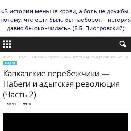
«В истории меньше крови, а больше дружбы,
потому, что если было бы наоборот, - история
давно бы окончилась». (Б.Б. Пиотровский)
Домой
Видео
Кавказские перебежчики — Набеги и адыгская революция (Часть 2)
ВИДЕО
Кавказские перебежчики —
Набеги и адыгская революция
(Часть 2)
903
0