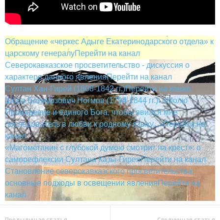
Обращение «черкес Адыге Екатеринодарского отдела» к
царскому генералу
Перейти на канал
Северокавказское просветительство - дискуссия о
характере данного явления
Перейти на канал
Султан Хан-Гирей (1808-1842 гг.)
Перейти на канал
Шора Бекмурзович Ногмов (1794-1844 гг.): «Молю
Провидение и единого Бога, чтобы явился мне
последователь в любви к родному языку...»
Перейти на
канал
«Магометанин с глубокой думою смотрит на крест»: о
саморефлексии Султана Казы-Гирея
Перейти на канал
Становление северокавказского просветительства:
основные подходы в освещении явления
Перейти на
канал
Предыдущая статья
Следующая статья