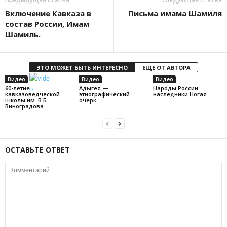
Включение Кавказа в
Письма имама Шамиля
состав России, Имам
Шамиль.
ЭТО МОЖЕТ БЫТЬ ИНТЕРЕСНО
ЕЩЕ ОТ АВТОРА
Видео
Видео
Видео
60-летие
Адыгея —
Народы России:
кавказоведческой
этнографический
наследники Ногая
школы им. В.Б.
очерк
Виноградова
ОСТАВЬТЕ ОТВЕТ