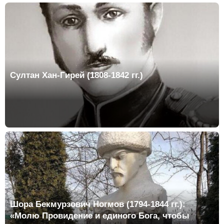
Султан Хан-Гирей (1808-1842 гг.)
Шора Бекмурзович Ногмов (1794-1844 гг.):
«Молю Провидение и единого Бога, чтобы