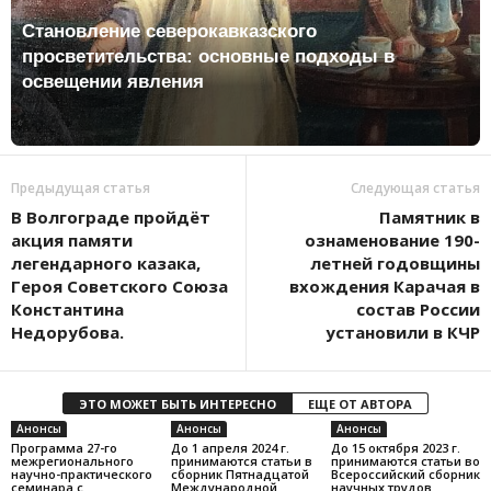
Становление северокавказского
просветительства: основные подходы в
освещении явления
Предыдущая статья
Следующая статья
В Волгограде пройдёт
Памятник в
акция памяти
ознаменование 190-
легендарного казака,
летней годовщины
Героя Советского Союза
вхождения Карачая в
Константина
состав России
Недорубова.
установили в КЧР
ЭТО МОЖЕТ БЫТЬ ИНТЕРЕСНО
ЕЩЕ ОТ АВТОРА
Анонсы
Анонсы
Анонсы
Программа 27-го
До 1 апреля 2024 г.
До 15 октября 2023 г.
межрегионального
принимаются статьи в
принимаются статьи во
научно-практического
сборник Пятнадцатой
Всероссийский сборник
семинара с
Международной
научных трудов