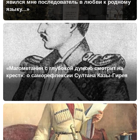
явился мне последователь в любви к родному
языку...»
«Магометанин с глубокой думою смотрит на
крест»: о саморефлексии Султана Казы-Гирея