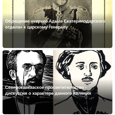
Обращение «черкес Адыге Екатеринодарского
отдела» к царскому генералу
Северокавказское просветительство -
дискуссия о характере данного явления