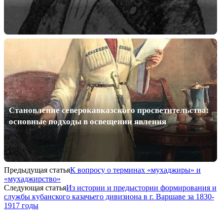
Становление северокавказского просветительства:
основные подходы в освещении явления
Предыдущая статья
К вопросу о терминах «мухаджиры» и
«мухаджирство»
Следующая статья
Из истории и предыстории формирования и
службы кубанского казачьего дивизиона в г. Варшаве за 1830-
1917 годы