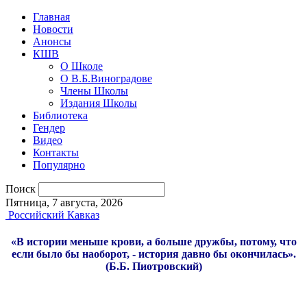
Главная
Новости
Анонсы
КШВ
О Школе
О В.Б.Виноградове
Члены Школы
Издания Школы
Библиотека
Гендер
Видео
Контакты
Популярно
Поиск
Пятница, 7 августа, 2026
Российский Кавказ
«В истории меньше крови, а больше дружбы, потому, что
если было бы наоборот, - история давно бы окончилась».
(Б.Б. Пиотровский)