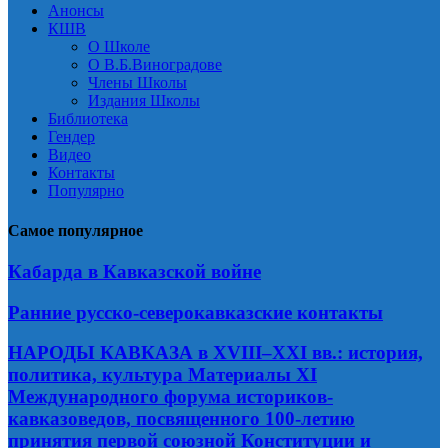
Анонсы
КШВ
О Школе
О В.Б.Виноградове
Члены Школы
Издания Школы
Библиотека
Гендер
Видео
Контакты
Популярно
Самое популярное
Кабарда в Кавказской войне
Ранние русско-северокавказские контакты
НАРОДЫ КАВКАЗА в XVIII–XXI вв.: история,
политика, культура Материалы XI
Международного форума историков-
кавказоведов, посвященного 100-летию
принятия первой союзной Конституции и