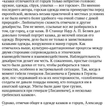
«казаки отличаются от горцев только небритою головою:
оружие, одежда, сбруя, ухватки — все горское». По мнению
последнего автора, горская одежда имела преимущества перед
европейской, являлась весьма практичной в местных условиях
и не было ничего более удобного «на очной ставке с дикой
природой». Любопытную схожесть отмечали и другие
декабристы. Тем не менее, ссыльные все же разбирались в
том, где горец, а где казак. В Станице Наур А. П. Беляев дал
довольно точный портрет казака, до мелочей описав его
одежду. Впрочем, дело было не только в заимствовании
казаками одежды, вооружения и манер горцев. Как
отмечалось выше, культурно-адаптационные процессы между
двумя сторонами сопровождались и этническим
взаимодействием и взаимовоздействием. Наблюдательность
декабристов делает им честь. К сожалению, простые солдаты
часто были далеки от того, чтобы разбираться в таких
тонкостях, особенно в экстремальной ситуации. Так, когда в
момент гибели генералов Лисаневича и Грекова в Герзель-
ауле, пос¬ледовавшей из-за их неосторожности, «озлобленные
солдаты не давали пощады никому, кто попадался им в
азиатской одежде. Убиты были даже трое грузин,
находившихся при генерале [Лисаневиче], и несколько
гребенских казаков».
Однако, отмечая общее в одежде казаков и горцев, Александр