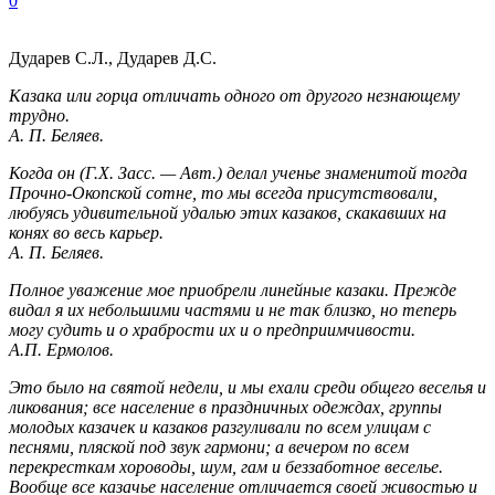
0
Дударев С.Л., Дударев Д.С.
Казака или горца отличать одного от другого незнающему
трудно.
А. П. Беляев.
Когда он (Г.Х. Засс. — Авт.) делал ученье знаменитой тогда
Прочно-Окопской сотне, то мы всегда присутствовали,
любуясь удивительной удалью этих казаков, скакавших на
конях во весь карьер.
А. П. Беляев.
Полное уважение мое приобрели линейные казаки. Прежде
видал я их небольшими частями и не так близко, но теперь
могу судить и о храбрости их и о предприимчивости.
А.П. Ермолов.
Это было на святой недели, и мы ехали среди общего веселья и
ликования; все население в праздничных одеждах, группы
молодых казачек и казаков разгуливали по всем улицам с
песнями, пляской под звук гармони; а вечером по всем
перекресткам хороводы, шум, гам и беззаботное веселье.
Вообще все казачье население отличается своей живостью и