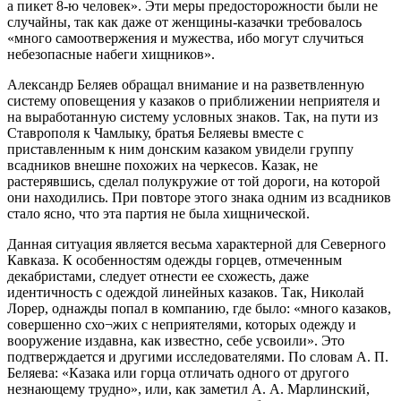
а пикет 8-ю человек». Эти меры предосторожности были не
случайны, так как даже от женщины-казачки требовалось
«много самоотвержения и мужества, ибо могут случиться
небезопасные набеги хищников».
Александр Беляев обращал внимание и на разветвленную
систему оповещения у казаков о приближении неприятеля и
на выработанную систему условных знаков. Так, на пути из
Ставрополя к Чамлыку, братья Беляевы вместе с
приставленным к ним донским казаком увидели группу
всадников внешне похожих на черкесов. Казак, не
растерявшись, сделал полукружие от той дороги, на которой
они находились. При повторе этого знака одним из всадников
стало ясно, что эта партия не была хищнической.
Данная ситуация является весьма характерной для Северного
Кавказа. К особенностям одежды горцев, отмеченным
декабристами, следует отнести ее схожесть, даже
идентичность с одеждой линейных казаков. Так, Николай
Лорер, однажды попал в компанию, где было: «много казаков,
совершенно схо¬жих с неприятелями, которых одежду и
вооружение издавна, как известно, себе усвоили». Это
подтверждается и другими исследователями. По словам А. П.
Беляева: «Казака или горца отличать одного от другого
незнающему трудно», или, как заметил А. А. Марлинский,