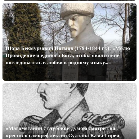
Шора Бекмурзович Ногмов (1794-1844 гг.): «Молю
Провидение и единого Бога, чтобы явился мне
последователь в любви к родному языку...»
«Магометанин с глубокой думою смотрит на
крест»: о саморефлексии Султана Казы-Гирея