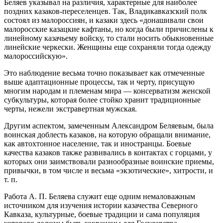
Беляев указывал на различия, характерные для наиболее
поздних казаков-переселенцев. Так, Владикавказский полк
состоял из малороссиян, и казаки здесь «донашивали свои
малоросские казацкие кафтаны, но когда были причислены к
линейному казачьему войску, то стали носить обыкновенные
линейские черкески. Женщины еще сохраняли тогда одежду
малороссийскую».
Это наблюдение весьма точно показывает как отмеченные
выше адаптационные процессы, так и черту, присущую
многим народам и племенам мира — консерватизм женской
субкультуры, которая более стойко хранит традиционные
черты, нежели экстравертная мужская.
Другим аспектом, замеченным Александром Беляевым, была
воинская доблесть казаков, на которую обращали внимание,
как автохтонное население, так и иностранцы. Боевые
качества казаков также развивались в контактах с горцами, у
которых они заимствовали разнообразные воинские приемы,
привычки, в том числе и весьма «экзотические», хитрости, и
т. п.
Работа А. П. Беляева служит еще одним немаловажным
источником для изучения истории казачества Северного
Кавказа, культурные, боевые традиции и сама популяция