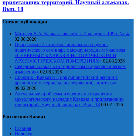
прилегающих территорий. Научный альманах.
Вып. 18
Свежие публикации
Матвеев В.А. Кавказская война. Изв. вузов. 1995. №. 4.
02.08.2026
Программа 27-го межрегионального научно-
практического семинара с международным участием
«СЕВЕРНЫЙ КАВКАЗ В ИСТОРИЧЕСКОМ И
АРХЕОЛОГИЧЕСКОМ ИЗМЕРЕНИЯХ»
02.08.2026
Северный Кавказ в историческом и археологическом
измерениях
02.08.2026
Сборник «Кавказ и Циркумпонтийский регион в
древности: материалы, исследования, гипотезы»
09.02.2026
Актуальные проблемы изучения и сохранения
археологического наследия Кавказа и прилегающих
территорий. Научный альманах. Вып. 18
09.02.2026
Российский Кавказ
Главная
Новости