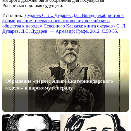
которого должны быть сохранены для Государства
Российского во имя будущего.
Источник:
Дударев С. Л., Дударев Д.С. Вклад декабристов в
формирование толерантного отношения российского
общества к народам Северного Кавказа: книга очерков / С. Л.
Дударев, Д.С. Дударев. — Армавир: Графа, 2012. С.50-55.
Обращение «черкес Адыге Екатеринодарского
отдела» к царскому генералу