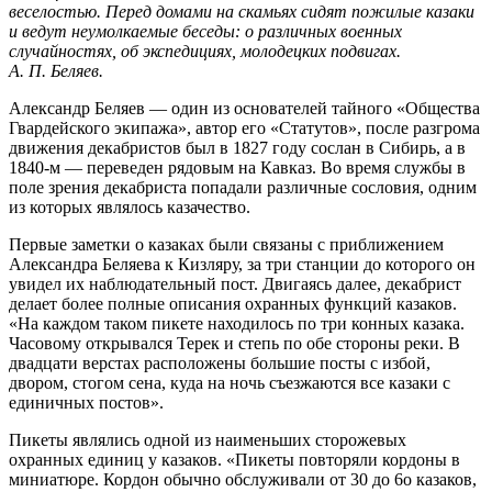
веселостью. Перед домами на скамьях сидят пожилые казаки
и ведут неумолкаемые беседы: о различных военных
случайностях, об экспедициях, молодецких подвигах.
А. П. Беляев.
Александр Беляев — один из основателей тайного «Общества
Гвардейского экипажа», автор его «Статутов», после разгрома
движения декабристов был в 1827 году сослан в Сибирь, а в
1840-м — переведен рядовым на Кавказ. Во время службы в
поле зрения декабриста попадали различные сословия, одним
из которых являлось казачество.
Первые заметки о казаках были связаны с приближением
Александра Беляева к Кизляру, за три станции до которого он
увидел их наблюдательный пост. Двигаясь далее, декабрист
делает более полные описания охранных функций казаков.
«На каждом таком пикете находилось по три конных казака.
Часовому открывался Терек и степь по обе стороны реки. В
двадцати верстах расположены большие посты с избой,
двором, стогом сена, куда на ночь съезжаются все казаки с
единичных постов».
Пикеты являлись одной из наименьших сторожевых
охранных единиц у казаков. «Пикеты повторяли кордоны в
миниатюре. Кордон обычно обслуживали от 30 до 6о казаков,