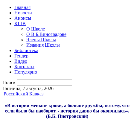
Главная
Новости
Анонсы
КШВ
О Школе
О В.Б.Виноградове
Члены Школы
Издания Школы
Библиотека
Гендер
Видео
Контакты
Популярно
Поиск
Пятница, 7 августа, 2026
Российский Кавказ
«В истории меньше крови, а больше дружбы, потому, что
если было бы наоборот, - история давно бы окончилась».
(Б.Б. Пиотровский)