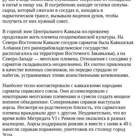
в питьё и пищу зла. В погребениях находят остатки опиума-
сырца, который сжигали в сосудах и, находясь в
наркотическом трансе, вызывали видения духов, чтобы
получить от них нужный совет.
В горной зоне Центрального Кавказа по-прежнему
продолжали жить племена позднекобанской культуры. На
Северо-Восточном Кавказе соседом сарматов была Кавказская
Албания (это раннерабовладельческое государство
располагалось на территории Восточного Закавказья), а на
Северо-Западе — меотские племена. Отношения с соседями у
сарматов складывались неоднозначно. Их охотно привлекали
в качестве военных союзников, но нередко страдали от
набегов, устраиваемых этими воинственными кочевниками.
Наиболее тесно контактировали с кавказскими народами
сарматы сиракского союза. Они ассимилировали с
некоторыми меотскими племенами и сумели создать мощное
военное объединение. Соперниками сираков выступали
аорсы. Несмотря на родственную близость, эти сарматские
племена враждовали друг с другом. Неудивительно, что во
время войн Митридата VI с Римом они оказались в разных
коалициях. Аорсы поддержали римлян и вместе с ними в 49 г.
нанесли сиракам поражение, уничтожив их столицу город
Успа.