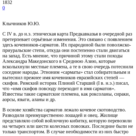
1832
0
Клычников Ю.Ю.
С IV в. до н.э. этническая карта Предкавказья в очередной раз
претерпевает серьёзные изменения. Это связано с появлением
здесь кочевников-сарматов. Их прародиной были поволжско-
приуральские степи, откуда они постепенно стали двигаться
на запад. Есть мнение, что причиной этому стали походы
Александра Македонского в Среднюю Азию, которые
всколыхнули местные племена, а те в свою очередь потеснили
соседние народы. Этноним «сарматы» стал собирательным и
вытеснил прежнее имя кочевников евразийских степей —
скифов. Римский историк Плиний Старший (I в. н.э.) писал,
что «имя скифов повсюду переходит в имя сарматов».
Известны такие сарматские племена, как роксоланы, сираки,
аорсы, языги, аланы и др.
В основе хозяйства сарматов лежало кочевое скотоводство.
Разводили преимущественно лошадей и овец. Жилище
представляло собой войлочную кибитку, которую перевозили
на четырех или шести колесных повозках. Последние были не
только транспортом. В случае необходимости из них быстро