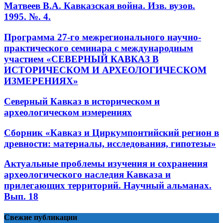
Матвеев В.А. Кавказская война. Изв. вузов.
1995. №. 4.
Программа 27-го межрегионального научно-
практического семинара с международным
участием «СЕВЕРНЫЙ КАВКАЗ В
ИСТОРИЧЕСКОМ И АРХЕОЛОГИЧЕСКОМ
ИЗМЕРЕНИЯХ»
Северный Кавказ в историческом и
археологическом измерениях
Сборник «Кавказ и Циркумпонтийский регион в
древности: материалы, исследования, гипотезы»
Актуальные проблемы изучения и сохранения
археологического наследия Кавказа и
прилегающих территорий. Научный альманах.
Вып. 18
Свежие публикации