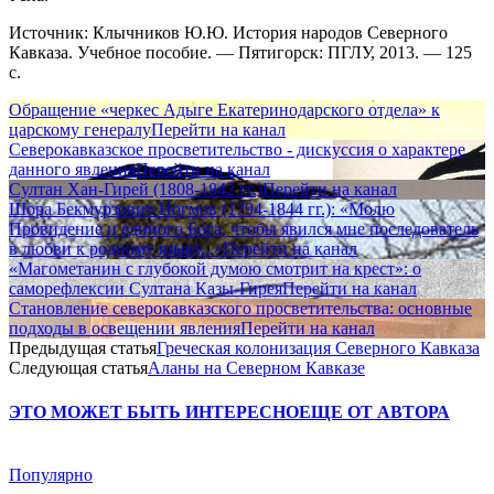
Источник: Клычников Ю.Ю. История народов Северного
Кавказа. Учебное пособие. — Пятигорск: ПГЛУ, 2013. — 125
с.
Обращение «черкес Адыге Екатеринодарского отдела» к
царскому генералу
Перейти на канал
Северокавказское просветительство - дискуссия о характере
данного явления
Перейти на канал
Султан Хан-Гирей (1808-1842 гг.)
Перейти на канал
Шора Бекмурзович Ногмов (1794-1844 гг.): «Молю
Провидение и единого Бога, чтобы явился мне последователь
в любви к родному языку...»
Перейти на канал
«Магометанин с глубокой думою смотрит на крест»: о
саморефлексии Султана Казы-Гирея
Перейти на канал
Становление северокавказского просветительства: основные
подходы в освещении явления
Перейти на канал
Предыдущая статья
Греческая колонизация Северного Кавказа
Следующая статья
Аланы на Северном Кавказе
ЭТО МОЖЕТ БЫТЬ ИНТЕРЕСНО
ЕЩЕ ОТ АВТОРА
Популярно