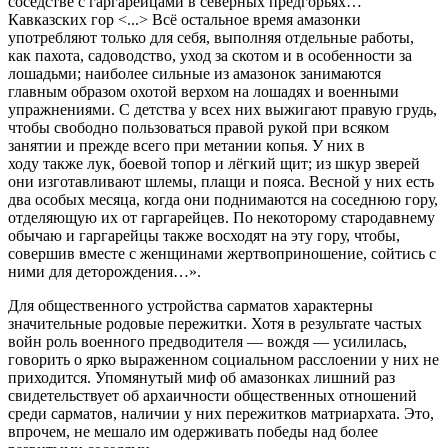
соседстве с гаргарейцами в северных предгорьях…
Кавказских гор <...> Всё остальное время амазонки
употребляют только для себя, выполняя отдельные работы,
как пахота, садоводство, уход за скотом и в особенности за
лошадьми; наиболее сильные из амазонок занимаются
главным образом охотой верхом на лошадях и военными
упражнениями. С детства у всех них выжигают правую грудь,
чтобы свободно пользоваться правой рукой при всяком
занятии и прежде всего при метании копья. У них в
ходу также лук, боевой топор и лёгкий щит; из шкур зверей
они изготавливают шлемы, плащи и пояса. Весной у них есть
два особых месяца, когда они поднимаются на соседнюю гору,
отделяющую их от гаргарейцев. По некоторому стародавнему
обычаю и гаргарейцы также восходят на эту гору, чтобы,
совершив вместе с женщинами жертвоприношение, сойтись с
ними для деторождения…».
Для общественного устройства сарматов характерны
значительные родовые пережитки. Хотя в результате частых
войн роль военного предводителя — вождя — усилилась,
говорить о ярко выраженном социальном расслоении у них не
приходится. Упомянутый миф об амазонках лишний раз
свидетельствует об архаичности общественных отношений
среди сарматов, наличии у них пережитков матриархата. Это,
впрочем, не мешало им одерживать победы над более