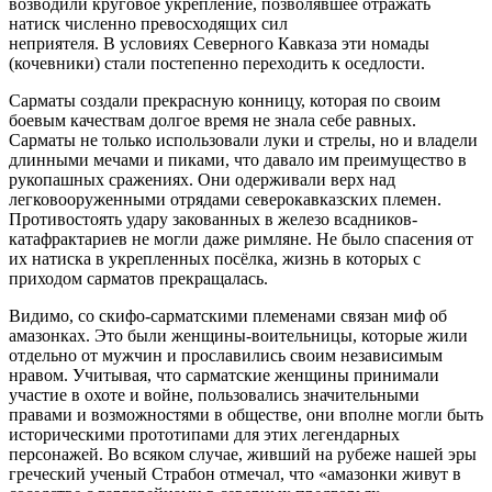
возводили круговое укрепление, позволявшее отражать
натиск численно превосходящих сил
неприятеля. В условиях Северного Кавказа эти номады
(кочевники) стали постепенно переходить к оседлости.
Сарматы создали прекрасную конницу, которая по своим
боевым качествам долгое время не знала себе равных.
Сарматы не только использовали луки и стрелы, но и владели
длинными мечами и пиками, что давало им преимущество в
рукопашных сражениях. Они одерживали верх над
легковооруженными отрядами северокавказских племен.
Противостоять удару закованных в железо всадников-
катафрактариев не могли даже римляне. Не было спасения от
их натиска в укрепленных посёлка, жизнь в которых с
приходом сарматов прекращалась.
Видимо, со скифо-сарматскими племенами связан миф об
амазонках. Это были женщины-воительницы, которые жили
отдельно от мужчин и прославились своим независимым
нравом. Учитывая, что сарматские женщины принимали
участие в охоте и войне, пользовались значительными
правами и возможностями в обществе, они вполне могли быть
историческими прототипами для этих легендарных
персонажей. Во всяком случае, живший на рубеже нашей эры
греческий ученый Страбон отмечал, что «амазонки живут в