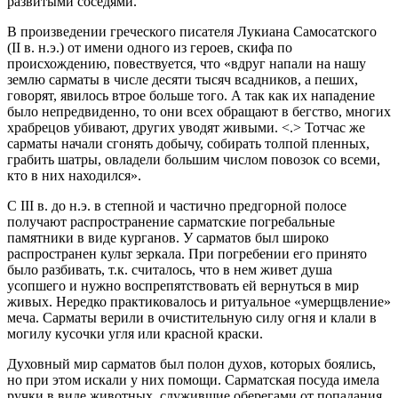
развитыми соседями.
В произведении греческого писателя Лукиана Самосатского
(II в. н.э.) от имени одного из героев, скифа по
происхождению, повествуется, что «вдруг напали на нашу
землю сарматы в числе десяти тысяч всадников, а пеших,
говорят, явилось втрое больше того. А так как их нападение
было непредвиденно, то они всех обращают в бегство, многих
храбрецов убивают, других уводят живыми. <.> Тотчас же
сарматы начали сгонять добычу, собирать толпой пленных,
грабить шатры, овладели большим числом повозок со всеми,
кто в них находился».
С III в. до н.э. в степной и частично предгорной полосе
получают распространение сарматские погребальные
памятники в виде курганов. У сарматов был широко
распространен культ зеркала. При погребении его принято
было разбивать, т.к. считалось, что в нем живет душа
усопшего и нужно воспрепятствовать ей вернуться в мир
живых. Нередко практиковалось и ритуальное «умерщвление»
меча. Сарматы верили в очистительную силу огня и клали в
могилу кусочки угля или красной краски.
Духовный мир сарматов был полон духов, которых боялись,
но при этом искали у них помощи. Сарматская посуда имела
ручки в виде животных, служившие оберегами от попадания