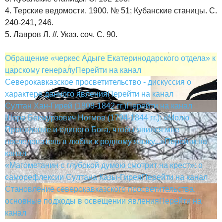
4. Терские ведомости. 1900. № 51; Кубанские станицы. С.
240-241, 246.
5. Лавров Л. //. Указ. соч. С. 90.
Обращение «черкес Адыге Екатеринодарского отдела» к
царскому генералу
Перейти на канал
Северокавказское просветительство - дискуссия о
характере данного явления
Перейти на канал
Султан Хан-Гирей (1808-1842 гг.)
Перейти на канал
Шора Бекмурзович Ногмов (1794-1844 гг.): «Молю
Провидение и единого Бога, чтобы явился мне
последователь в любви к родному языку...»
Перейти на
канал
«Магометанин с глубокой думою смотрит на крест»: о
саморефлексии Султана Казы-Гирея
Перейти на канал
Становление северокавказского просветительства:
основные подходы в освещении явления
Перейти на
канал