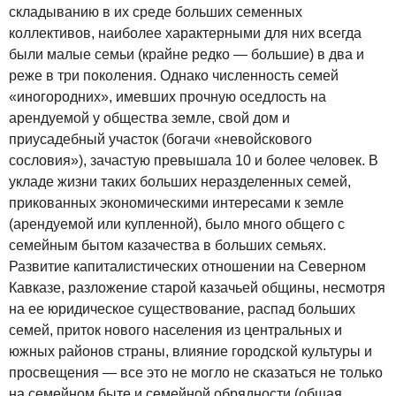
складыванию в их среде больших семенных
коллективов, наиболее характерными для них всегда
были малые семьи (крайне редко — большие) в два и
реже в три поколения. Однако численность семей
«иногородних», имевших прочную оседлость на
арендуемой у общества земле, свой дом и
приусадебный участок (богачи «невойскового
сословия»), зачастую превышала 10 и более человек. В
укладе жизни таких больших неразделенных семей,
прикованных экономическими интересами к земле
(арендуемой или купленной), было много общего с
семейным бытом казачества в больших семьях.
Развитие капиталистических отношении на Северном
Кавказе, разложение старой казачьей общины, несмотря
на ее юридическое существование, распад больших
семей, приток нового населения из центральных и
южных районов страны, влияние городской культуры и
просвещения — все это не могло не сказаться не только
на семейном быте и семейной обрядности (общая