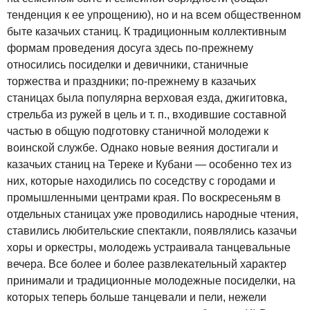
тенденция к ее упрощению), но и на всем общественном
быте казачьих станиц. К традиционным коллективным
формам проведения досуга здесь по-прежнему
относились посиделки и девичники, станичные
торжества и праздники; по-прежнему в казачьих
станицах была популярна верховая езда, джигитовка,
стрельба из ружей в цель и т. п., входившие составной
частью в общую подготовку станичной молодежи к
воинской службе. Однако новые веяния достигали и
казачьих станиц на Тереке и Кубани — особенно тех из
них, которые находились по соседству с городами и
промышленными центрами края. По воскресеньям в
отдельных станицах уже проводились народные чтения,
ставились любительские спектакли, появлялись казачьи
хоры и оркестры, молодежь устраивала танцевальные
вечера. Все более и более развлекательный характер
принимали и традиционные молодежные посиделки, на
которых теперь больше танцевали и пели, нежели