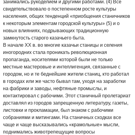
занимались рукоделием и другими работами. (4) Все
свидетельствовало о постепенном росте культуры
населения, общих тенденций «приобщения станичников
к некоторым элементам городской культуры» (5) и о
новых влияниях, подрывающих традиционную
замкнутость старого казачьего быта.
В начале XX в. во многие казачьи станицы и селения
иногородних стала проникать революционная
пропаганда, носителями которой были не только
местные мастеровые и интеллигенция, связанные с
городом, но и те беднейшие жители станиц, кто работал
в городах или же часто бывал там, уходя на заработки
на фабрики и заводы, нефтяные промыслы, и
контактировал с рабочими. Этот станичный пролетариат
доставлял из городов запрещенную литературу, газеты,
листовки и прокламации, был знаком с рабочими
собраниями и митингами. На станичных сходках все
чаще и чаще высказывались «крамольные» мысли,
поднимались животрепещущие вопросы