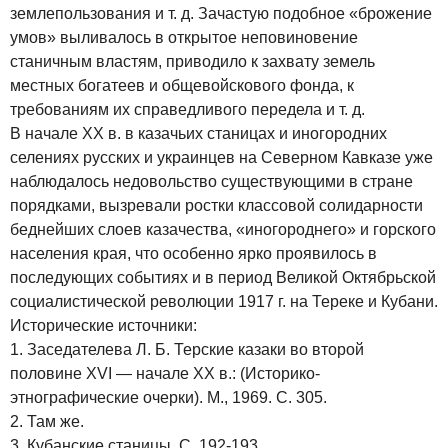
землепользования и т. д. Зачастую подобное «брожение
умов» выливалось в открытое неповиновение
станичным властям, приводило к захвату земель
местных богатеев и общевойскового фонда, к
требованиям их справедливого передела и т. д.
В начале XX в. в казачьих станицах и иногородних
селениях русских и украинцев на Северном Кавказе уже
наблюдалось недовольство существующими в стране
порядками, вызревали ростки классовой солидарности
беднейших слоев казачества, «иногороднего» и горского
населения края, что особенно ярко проявилось в
последующих событиях и в период Великой Октябрьской
социалистической революции 1917 г. на Тереке и Кубани.
Исторические источники:
1. Заседателева Л. Б. Терские казаки во второй
половине XVI — начале XX в.: (Историко-
этнографические очерки). М., 1969. С. 305.
2. Там же.
3. Кубанские станицы. С. 192-193.