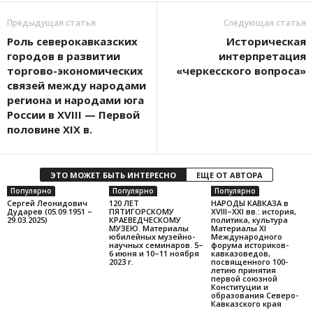
Предыдущая статья
Следующая статья
Роль северокавказских
Историческая
городов в развитии
интерпретация
торгово-экономических
«черкесского вопроса»
связей между народами
региона и народами юга
России в XVIII — Первой
половине XIX в.
ЭТО МОЖЕТ БЫТЬ ИНТЕРЕСНО
ЕЩЕ ОТ АВТОРА
Популярно
Популярно
Популярно
Сергей Леонидович
120 ЛЕТ
НАРОДЫ КАВКАЗА в
Дударев (05.09.1951 –
ПЯТИГОРСКОМУ
XVIII–XXI вв.: история,
29.03.2025)
КРАЕВЕДЧЕСКОМУ
политика, культура
МУЗЕЮ. Материалы
Материалы XI
юбилейных музейно-
Международного
научных семинаров. 5–
форума историков-
6 июня и 10–11 ноября
кавказоведов,
2023 г.
посвященного 100-
летию принятия
первой союзной
Конституции и
образования Северо-
Кавказского края